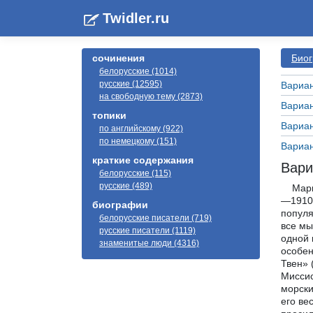
Twidler.ru
сочинения
Биог
белорусские (1014)
русские (12595)
Вариан
на свободную тему (2873)
Вариан
топики
Вариан
по английскому (922)
по немецкому (151)
Вариан
краткие содержания
Вари
белорусские (115)
русские (489)
Марк Твен (англ. Mark Twain, псевдоним, настоящее имя Samuel Langhorne Clemens — Сэмюэл Лэнгхорн Клеменс; 1835—1910) — выдающийся американский писатель, сатирик, журналист и лектор. На пике карьеры он был, вероятно, самой популярной фигурой в Америке. Уильям Фолкнер писал, что он был «первым по-настоящему американским писателем, и все мы с тех пор — его наследники», а Эрнест Хемингуэй писал, что «вся современная американская литература вышла из одной книги Марка Твена, которая называется „Приключения Гекльберри Финна“». Из русских писателей о Марке Тв
биографии
белорусские писатели (719)
русские писатели (1119)
знаменитые люди (4316)