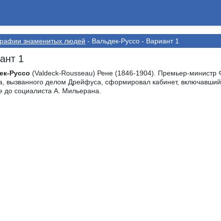
графии знаменитых людей
- Вальдек-Руссо - Вариант 1
ант 1
ек-Руссо
(Valdeck-Rousseau) Рене (1846-1904). Премьер-министр Ф
а, вызванного делом Дрейфуса, сформировал кабинет, включавший в
 до социалиста А. Мильерана.