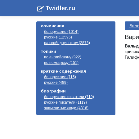
Twidler.ru
сочинения
Био
белорусские (1014)
Вари
русские (12595)
на свободную тему (2873)
Вальд
топики
кризис
Галифе
по английскому (922)
по немецкому (151)
краткие содержания
белорусские (115)
русские (489)
биографии
белорусские писатели (719)
русские писатели (1119)
знаменитые люди (4316)