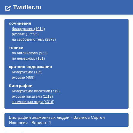
Twidler.ru
сочинения
белорусские (1014)
русские (12595)
на свободную тему (2873)
топики
по английскому (922)
по немецкому (151)
краткие содержания
белорусские (115)
русские (489)
биографии
белорусские писатели (719)
русские писатели (1119)
знаменитые люди (4316)
Биографии знаменитых людей
- Вавилов Сергей
Иванович - Вариант 1