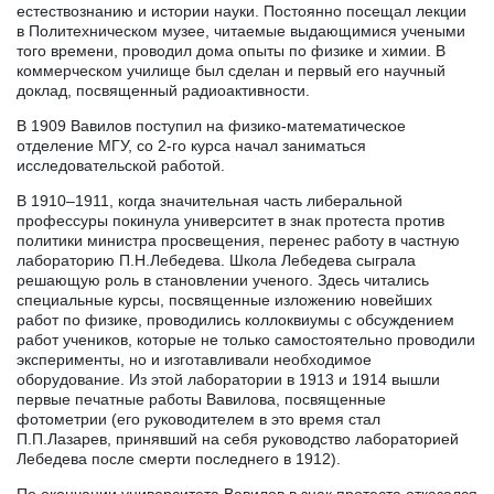
естествознанию и истории науки. Постоянно посещал лекции
в Политехническом музее, читаемые выдающимися учеными
того времени, проводил дома опыты по физике и химии. В
коммерческом училище был сделан и первый его научный
доклад, посвященный радиоактивности.
В 1909 Вавилов поступил на физико-математическое
отделение МГУ, со 2-го курса начал заниматься
исследовательской работой.
В 1910–1911, когда значительная часть либеральной
профессуры покинула университет в знак протеста против
политики министра просвещения, перенес работу в частную
лабораторию П.Н.Лебедева. Школа Лебедева сыграла
решающую роль в становлении ученого. Здесь читались
специальные курсы, посвященные изложению новейших
работ по физике, проводились коллоквиумы с обсуждением
работ учеников, которые не только самостоятельно проводили
эксперименты, но и изготавливали необходимое
оборудование. Из этой лаборатории в 1913 и 1914 вышли
первые печатные работы Вавилова, посвященные
фотометрии (его руководителем в это время стал
П.П.Лазарев, принявший на себя руководство лабораторией
Лебедева после смерти последнего в 1912).
По окончании университета Вавилов в знак протеста отказался