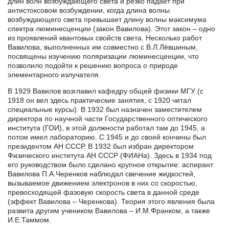
длин волн возбуждающего света и резко падает при
антистоксовом возбуждении, когда длина волны
возбуждающего света превышает длину волны максимума
спектра люминесценции (закон Вавилова). Этот закон – одно
из проявлений квантовых свойств света. Несколько работ
Вавилова, выполненных им совместно с В.Л.Лёвшиным,
посвящены изучению поляризации люминесценции, что
позволило подойти к решению вопроса о природе
элементарного излучателя.
В 1929 Вавилов возглавил кафедру общей физики МГУ (с
1918 он вел здесь практические занятия, с 1920 читал
специальные курсы). В 1932 был назначен заместителем
директора по научной части Государственного оптического
института (ГОИ), в этой должности работал там до 1945, а
потом имел лабораторию. С 1945 и до своей кончины был
президентом АН СССР. В 1932 был избран директором
Физического института АН СССР (ФИАНа). Здесь в 1934 под
его руководством было сделано крупное открытие: аспирант
Вавилова П.А.Черенков наблюдал свечение жидкостей,
вызываемое движением электронов в них со скоростью,
превосходящей фазовую скорость света в данной среде
(эффект Вавилова – Черенкова). Теория этого явления была
развита другим учеником Вавилова – И.М.Франком, а также
И.Е.Таммом.