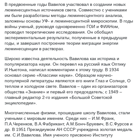
В предвоенные годы Вавилов участвовал в создании новых
люминесцентных источников света. Совместно с учениками
им были разработаны методы люминесцентного анализа,
заложены основы УФ- и люминесцентной микроскопии. В годы
войны ученый, руководя одновременно ГОИ и ФИАНом,
проводил теоретические исследования. Он обобщил
экспериментальные результаты, полученные в предыдущие
годы, и завершил построение теории миграции энергии
люминесценции в растворах.
Широко известна деятельность Вавилова как историка и
популяризатора науки. Он перевел на русский язык Оптику
И.Ньютона, написал комментарии к этому труду. В 1934
основал серию «Классики науки». Образцом научно-
популярной литературы являются его книги Глаз и Солнце, О
теплом и холодном свете. Вавилов – один из организаторов
общества «Знание» и первый его председатель; с 1949 –
главный редактор 2-го издания «Большой Советской
энциклопедии».
Многочисленные физики, прошедшие школу Вавилова, стали
учеными с мировым именем. Среди них – И.М.Франк,
П.А.Черенков, В.А.Фабрикант, А.М.Бонч-Бруевич, В.С.Фурсов и
др. В 1951 Президиумом АН СССР учреждена золотая медаль
им. С.И.Вавилова. Имя ученого присвоено Институту