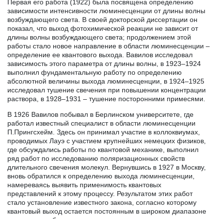
Первая его работа (1922) была посвящена определению
зависимости интенсивности люминесценции от длины волны
возбуждающего света. В своей докторской диссертации он
показал, что выход фотохимической реакции не зависит от
длины волны возбуждающего света; продолжением этой
работы стало новое направление в области люминесценции –
определение ее квантового выхода. Вавилов исследовал
зависимость этого параметра от длины волны, в 1923–1924
выполнил фундаментальную работу по определению
абсолютной величины выхода люминесценции, в 1924–1925
исследовал тушение свечения при повышении концентрации
раствора, в 1928–1931 – тушение посторонними примесями.
В 1926 Вавилов побывал в Берлинском университете, где
работал известный специалист в области люминесценции
П.Прингсхейм. Здесь он принимал участие в коллоквиумах,
проводимых Лауэ с участием крупнейших немецких физиков,
где обсуждались работы по квантовой механике, выполнил
ряд работ по исследованию поляризационных свойств
длительного свечения молекул. Вернувшись в 1927 в Москву,
вновь обратился к определению выхода люминесценции,
намереваясь выявить применимость квантовых
представлений к этому процессу. Результатом этих работ
стало установление известного закона, согласно которому
квантовый выход остается постоянным в широком диапазоне