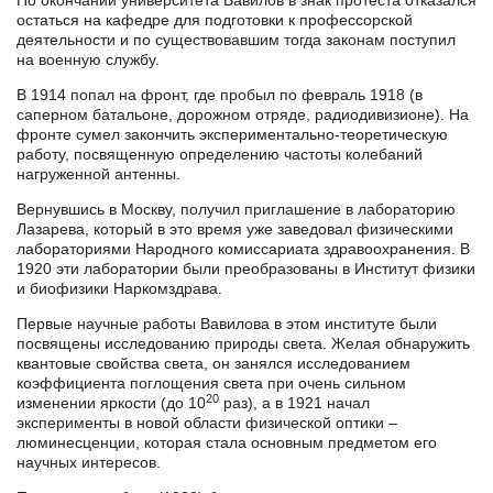
остаться на кафедре для подготовки к профессорской
деятельности и по существовавшим тогда законам поступил
на военную службу.
В 1914 попал на фронт, где пробыл по февраль 1918 (в
саперном батальоне, дорожном отряде, радиодивизионе). На
фронте сумел закончить экспериментально-теоретическую
работу, посвященную определению частоты колебаний
нагруженной антенны.
Вернувшись в Москву, получил приглашение в лабораторию
Лазарева, который в это время уже заведовал физическими
лабораториями Народного комиссариата здравоохранения. В
1920 эти лаборатории были преобразованы в Институт физики
и биофизики Наркомздрава.
Первые научные работы Вавилова в этом институте были
посвящены исследованию природы света. Желая обнаружить
квантовые свойства света, он занялся исследованием
коэффициента поглощения света при очень сильном
20
изменении яркости (до 10
раз), а в 1921 начал
эксперименты в новой области физической оптики –
люминесценции, которая стала основным предметом его
научных интересов.