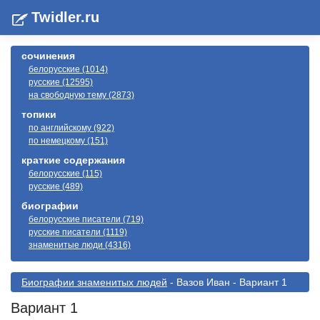
Twidler.ru
сочинения
белорусские (1014)
русские (12595)
на свободную тему (2873)
топики
по английскому (922)
по немецкому (151)
краткие содержания
белорусские (115)
русские (489)
биографии
белорусские писатели (719)
русские писатели (1119)
знаменитые люди (4316)
Биографии знаменитых людей
- Вазов Иван - Вариант 1
Вариант 1