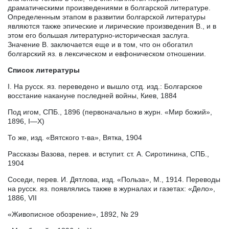
драматическими произведениями в болгарской литературе.
Определенным этапом в развитии болгарской литературы
являются также эпические и лирические произведения В., и в
этом его большая литературно-историческая заслуга.
Значение В. заключается еще и в том, что он обогатил
болгарский яз. в лексическом и евфоническом отношении.
Список литературы
I. На русск. яз. переведено и вышло отд. изд.: Болгарское
восстание накануне последней войны, Киев, 1884
Под игом, СПБ., 1896 (первоначально в журн. «Мир божий»,
1896, I—X)
То же, изд. «Вятского т-ва», Вятка, 1904
Рассказы Вазова, перев. и вступит. ст. А. Сиротинина, СПБ.,
1904
Соседи, перев. И. Дятлова, изд. «Польза», М., 1914. Переводы
на русск. яз. появлялись также в журналах и газетах: «Дело»,
1886, VII
«Живописное обозрение», 1892, № 29