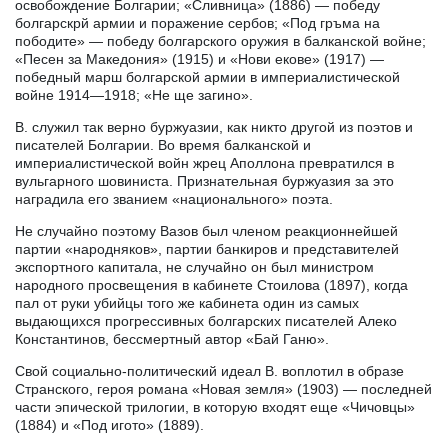
освобождение Болгарии; «Сливница» (1886) — победу
болгарскрй армии и поражение сербов; «Под гръма на
пободите» — победу болгарского оружия в балканской войне;
«Песен за Македония» (1915) и «Нови екове» (1917) —
победный марш болгарской армии в империалистической
войне 1914—1918; «Не ще загино».
В. служил так верно буржуазии, как никто другой из поэтов и
писателей Болгарии. Во время балканской и
империалистической войн жрец Аполлона превратился в
вульгарного шовиниста. Признательная буржуазия за это
наградила его званием «национального» поэта.
Не случайно поэтому Вазов был членом реакционнейшей
партии «народняков», партии банкиров и представителей
экспортного капитала, не случайно он был министром
народного просвещения в кабинете Стоилова (1897), когда
пал от руки убийцы того же кабинета один из самых
выдающихся прогрессивных болгарских писателей Алеко
Константинов, бессмертный автор «Бай Ганю».
Свой социально-политический идеал В. воплотил в образе
Странского, героя романа «Новая земля» (1903) — последней
части эпической трилогии, в которую входят еще «Чичовцы»
(1884) и «Под игото» (1889).