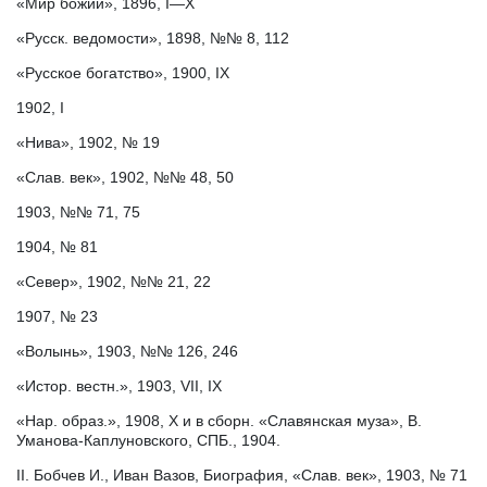
«Мир божий», 1896, I—Х
«Русск. ведомости», 1898, №№ 8, 112
«Русское богатство», 1900, IX
1902, I
«Нива», 1902, № 19
«Слав. век», 1902, №№ 48, 50
1903, №№ 71, 75
1904, № 81
«Север», 1902, №№ 21, 22
1907, № 23
«Волынь», 1903, №№ 126, 246
«Истор. вестн.», 1903, VII, IX
«Нар. образ.», 1908, X и в сборн. «Славянская муза», В.
Уманова-Каплуновского, СПБ., 1904.
II. Бобчев И., Иван Вазов, Биография, «Слав. век», 1903, № 71