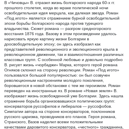
В «Чичовцы» В. отразил жизнь болгарского народа 60-х гг.
прошлого столетия, когда во мраке политической ночи
освободительная идея мерцала, как далекая звезда. Роман
«Под игото» является отражением бурной освободительной
эпохи борьбы болгарского народа против турецкого
владычества. Сюжет романа — разгром средногорского
восстания 1876 года. Вазову в этом произведении удалось
нарисовать яркую картину жизни Болгарии в
доосвободительную эпоху; он здесь изобразил как
представителей революционного и эволюционного крыла в
революционном движении, так и взаимоотношения различных
классовых групп. С особенной любовью и довольно подробно
В. рисует жизнь «чорбаджи» Марка, которого герой романа
Огняков склонил на сторону революции. Роман «Под игото»
пользовался большой популярностью: он был созвучен
революционным настроениям молодого поколения,
боровшегося в новой обстановке с тем же героизмом. Роман
переведен на иностранные яз. В романе «Новая земля» В.
изображает жизнь освобожденной уже Болгарии. Здесь нашла
отражение борьба организовавшихся политических групп:
консерваторов руссофилов и либералов — руссофобов.
Симпатии автора на стороне консерваторов, поклонников
русского царизма, проводников его планов. Героя романа,
Странского, Вазов наделил всеми положительными
качествами даровитого консерватора, «честного» гражданина,