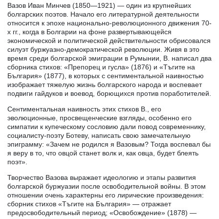
Вазов Иван Минчев (1850—1921) — один из крупнейших
болгарских поэтов. Начало его литературной деятельности
относится к эпохе национально-революционного движения 70-
х гг., когда в Болгарии на фоне развертывающейся
экономической и политической действительности обрисовался
силуэт буржуазно-демократической революции. Живя в это
время среди болгарской эмиграции в Румынии, В. написал два
сборника стихов: «Препорец и гусла» (1876) и «Тъгите на
България» (1877), в которых с сентиментальной наивностью
изображает тяжелую жизнь болгарского народа и воспевает
подвиги гайдуков и воевод, борющихся против поработителей.
Сентиментальная наивность этих стихов В., его
эволюционные, просвещенческие взгляды, особенно его
симпатии к купеческому сословию дали повод современнику,
социалисту-поэту Ботеву, написать свою замечательную
эпиграмму: «Зачем не родился я Вазовым? Тогда воспевал бы
я веру в то, что овцой станет волк и, как овца, будет блеять
поэт».
Творчество Вазова выражает идеологию и этапы развития
болгарской буржуазии после освободительной войны. В этом
отношении очень характерны его лирические произведения:
сборник стихов «Тъгите на България» — отражает
предосвободительный период; «Освобождение» (1878) —