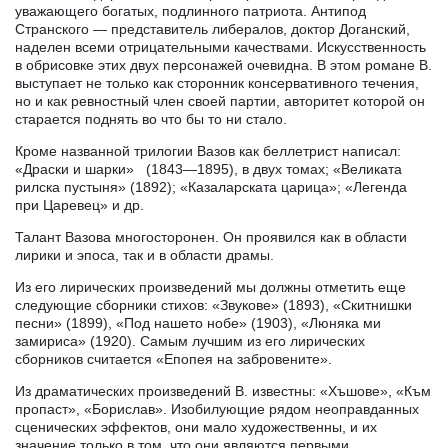
уважающего богатых, подлинного патриота. Антипод
Странского — представитель либералов, доктор Доганский,
наделен всеми отрицательными качествами. Искусственность
в обрисовке этих двух персонажей очевидна. В этом романе В.
выступает не только как сторонник консервативного течения,
но и как ревностный член своей партии, авторитет которой он
старается поднять во что бы то ни стало.
Кроме названной трилогии Вазов как беллетрист написал:
«Драски и шарки» (1843—1895), в двух томах; «Великата
рилска пустыня» (1892); «Казаларската царица»; «Легенда
при Царевец» и др.
Талант Вазова многосторонен. Он проявился как в области
лирики и эпоса, так и в области драмы.
Из его лирических произведений мы должны отметить еще
следующие сборники стихов: «Звукове» (1893), «Скитнишки
песни» (1899), «Под нашето нобе» (1903), «Люняка ми
замириса» (1920). Самым лучшим из его лирических
сборников считается «Епопея на забровените».
Из драматических произведений В. известны: «Хъшове», «Към
пропаст», «Борислав». Изобилующие рядом неоправданных
сценических эффектов, они мало художественны, и их
значение только в том, что они являются первыми