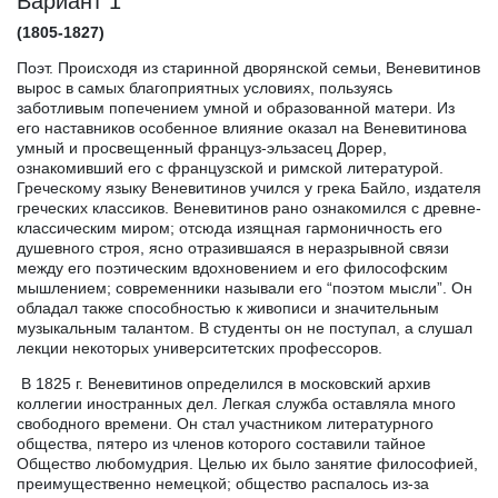
Вариант 1
(1805-1827)
Поэт. Происходя из старинной дворянской семьи, Веневитинов
вырос в самых благоприятных условиях, пользуясь
заботливым попечением умной и образованной матери. Из
его наставников особенное влияние оказал на Веневитинова
умный и просвещенный француз-эльзасец Дорер,
ознакомивший его с французской и римской литературой.
Греческому языку Веневитинов учился у грека Байло, издателя
греческих классиков. Веневитинов рано ознакомился с древне-
классическим миром; отсюда изящная гармоничность его
душевного строя, ясно отразившаяся в неразрывной связи
между его поэтическим вдохновением и его философским
мышлением; современники называли его “поэтом мысли”. Он
обладал также способностью к живописи и значительным
музыкальным талантом. В студенты он не поступал, а слушал
лекции некоторых университетских профессоров.
В 1825 г. Веневитинов определился в московский архив
коллегии иностранных дел. Легкая служба оставляла много
свободного времени. Он стал участником литературного
общества, пятеро из членов которого составили тайное
Общество любомудрия. Целью их было занятие философией,
преимущественно немецкой; общество распалось из-за