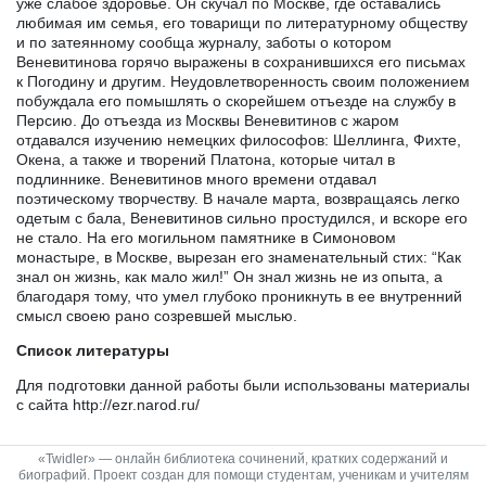
уже слабое здоровье. Он скучал по Москве, где оставались
любимая им семья, его товарищи по литературному обществу
и по затеянному сообща журналу, заботы о котором
Веневитинова горячо выражены в сохранившихся его письмах
к Погодину и другим. Неудовлетворенность своим положением
побуждала его помышлять о скорейшем отъезде на службу в
Персию. До отъезда из Москвы Веневитинов с жаром
отдавался изучению немецких философов: Шеллинга, Фихте,
Окена, а также и творений Платона, которые читал в
подлиннике. Веневитинов много времени отдавал
поэтическому творчеству. В начале марта, возвращаясь легко
одетым с бала, Веневитинов сильно простудился, и вскоре его
не стало. На его могильном памятнике в Симоновом
монастыре, в Москве, вырезан его знаменательный стих: “Как
знал он жизнь, как мало жил!” Он знал жизнь не из опыта, а
благодаря тому, что умел глубоко проникнуть в ее внутренний
смысл своею рано созревшей мыслью.
Список литературы
Для подготовки данной работы были использованы материалы
с сайта http://ezr.narod.ru/
«Twidler» — онлайн библиотека сочинений, кратких содержаний и
биографий. Проект создан для помощи студентам, ученикам и учителям