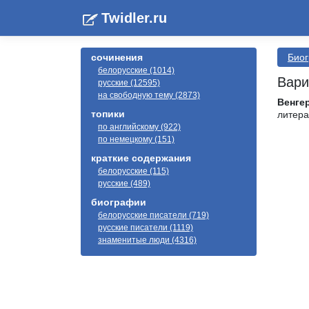
Twidler.ru
сочинения
Био
белорусские (1014)
Вари
русские (12595)
на свободную тему (2873)
Венге
топики
литера
по английскому (922)
по немецкому (151)
краткие содержания
белорусские (115)
русские (489)
биографии
белорусские писатели (719)
русские писатели (1119)
знаменитые люди (4316)