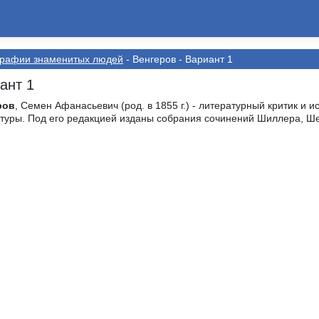
графии знаменитых людей
- Венгеров - Вариант 1
ант 1
ров
, Семен Афанасьевич (род. в 1855 г.) - литературный критик и и
туры. Под его редакцией изданы собрания сочинений Шиллера, Ше