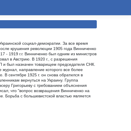
Украинской социал-демократии. За все время
После крушения революции 1905 года Винниченко
7 - 1919 г.г. Винниченко был одним из министров
вал в Австрию. В 1920 г., с разрешения
РКП и был назначен товарищем председателя СНК.
не журнал, направление которого все более
 В сентябре 1925 г. он снова обратился в
ленникам вернуться на Украину. Группа
 эсеру Григорьеву с требованием объяснения
исал, что "вопрос возвращения Винниченко на
не. Борьба с большевистской властью является