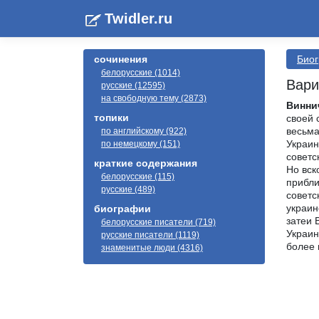
Twidler.ru
сочинения
Био
белорусские (1014)
Вари
русские (12595)
на свободную тему (2873)
Винни
топики
своей 
весьма
по английскому (922)
Украин
по немецкому (151)
советс
краткие содержания
Но вск
белорусские (115)
прибли
русские (489)
советс
украин
биографии
затеи 
белорусские писатели (719)
Украин
русские писатели (1119)
более 
знаменитые люди (4316)