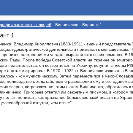
графии знаменитых людей
- Винниченко - Вариант 1
ант 1
ченко
, Владимир Кириллович (1880-1951) - видный представитель 
социал-демократической деятельности примыкал к меньшевикам. 
 проникся настроениями упадка, выражая их в своих романах. В 191
ской Рады. После победы Советской власти на Украине он эмигриро
кого правительства, он возвратился на Украину, вступил в члены 
оре опять эмигрировал. В 1920 - 1922 г.г. Винниченко издавал в Ве
жалось к коммунистическому. Затем переместился в Чехо-Словакию.
кое полпредство с ходатайством о разрешении ему и его единомыш
ских эсеров, встревоженная этим шагом Винниченко, обратилась к
Винниченко. Григорьев ответил им секретным письмом, в котором п
у нельзя понимать как признание большевистской власти на Украи
целесообразной изнутри, чем извне".