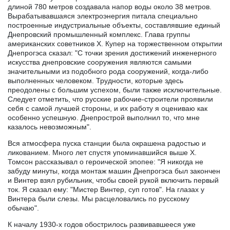
длиной 780 метров создавала напор воды около 38 метров.
Вырабатывавшаяся электроэнергия питала специально
построенные индустриальные объекты, составлявшие единый
Днепровский промышленный комплекс. Глава группы
американских советников Х. Купер на торжественном открытии
Днепрогэса сказал: "С точки зрения достижений инженерного
искусства днепровские сооружения являются самыми
значительными из подобного рода сооружений, когда-либо
выполненных человеком. Трудности, которые здесь
преодолены с большим успехом, были также исключительные.
Следует отметить, что русские рабочие-строители проявили
себя с самой лучшей стороны, и их работу я оцениваю как
особенно успешную. Днепрострой выполнил то, что мне
казалось невозможным".
Вся атмосфера пуска станции была окрашена радостью и
ликованием. Много лет спустя упоминавшийся выше Х.
Томсон рассказывал о героической эпопее: "Я никогда не
забуду минуты, когда монтаж машин Днепрогэса был закончен
и Винтер взял рубильник, чтобы своей рукой включить первый
ток. Я сказал ему: "Мистер Винтер, суп готов". На глазах у
Винтера были слезы. Мы расцеловались по русскому
обычаю".
К началу 1930-х годов обострилось развивавшееся уже