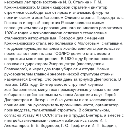
несколько лет противостояние И. В. Сталина и Г. М.
Кржижановского. В своей кадровой стратегии диктатор
стремился освободиться от ярких и значимых фигур на
политическом и хозяйственном Олимпе страны. Председатель
Госплана и первый энергетик России являлся живым
воплощением эпохи революционного ленинского романтизма
1920-х годов и психологически осложнял становление
сталинского авторитаризма. Поводом для смещения
Кржижановского стала его полемика с Молотовым, считавшим,
что доминирующим началом в хозяйственном строительстве
после выполнения плана ГОЭЛРО должно стать вместо
энергетики машиностроение. В 1930 году Кржижановского
назначают директором Энергоцентра (впоследствии
Главэнерго), а через два года убирают и оттуда. Новым
руководителем главной энергетической структуры страны
назначается Винтер. Это была дань за триумф Днепрогэса. В
том же, 1932 году, Винтер вместе с группой крупных
хозяйственников, минуя все промежуточные ученые степени,
избирается действительным членом Академии наук. Герой
Днепростроя и Шатуры не был ученым в его классическом
понимании: он руководитель промышленности, организатор
производства, талантливый строитель. В обязательном,
согласно Уставу АН СССР, отзыве о трудах Винтера, а вместе с
ним действительными членами избирались также И. Г.
Александров, Б. Е. Веденеев, Г. О. Графтио и И. П. Бардин,