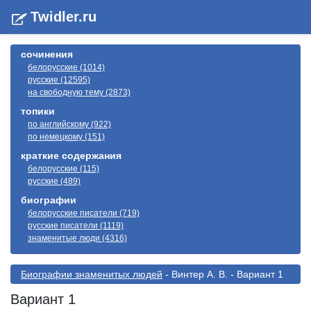
Twidler.ru
сочинения
белорусские (1014)
русские (12595)
на свободную тему (2873)
топики
по английскому (922)
по немецкому (151)
краткие содержания
белорусские (115)
русские (489)
биографии
белорусские писатели (719)
русские писатели (1119)
знаменитые люди (4316)
Биографии знаменитых людей
- Винтер А. В. - Вариант 1
Вариант 1