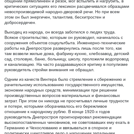
общении прямолинеен и резок, мог вспылить и нагрубить, в
критических ситуациях его лексикон расцвечивался образцами
невоспроизводимой народно-дворовой речи. Но при всем
этом он был энергичен, талантлив, бесхитростен и
добросердечен.
Выходец из народа, он всегда заботился о людях труда.
Всякое строительство, которым он руководил, начиналось с
сооружения объектов соцкультбыта. Инженерно-технические
работы на Днепрострое развернулись лишь после того, как
там возвели жилые дома, фабрику-кухню, хлебозавод, детский
сад, столовую, баню, больницу, школу, проложили водопровод
и канализацию. На часто раздававшуюся критику в популизме
руководитель стройки внимания не обращал.
Одним из качеств Винтера было стремление к сбережению и
рачительному использованию государственного имущества,
экономии народных средств, минимизации при решении
производственных вопросов материальных и финансовых
затрат. При этом он никогда не просчитывал личные трудности
и потери, которыми оборачивалось его бережливое
отношение к народному рублю. В конце 1920-х годов
руководитель Днепростроя проигнорировал рекомендации
высокопоставленных чиновников, не советовавших ему ехать в
Германию и Чехословакию и ввязываться в спорное и
политически щекотливое дело о нарушении западными