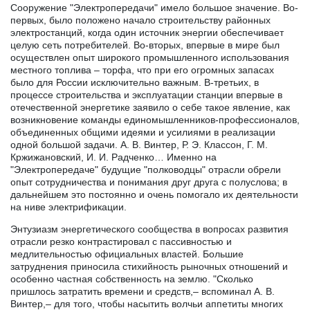
Сооружение "Электропередачи" имело большое значение. Во-
первых, было положено начало строительству районных
электростанций, когда один источник энергии обеспечивает
целую сеть потребителей. Во-вторых, впервые в мире был
осуществлен опыт широкого промышленного использования
местного топлива – торфа, что при его огромных запасах
было для России исключительно важным. В-третьих, в
процессе строительства и эксплуатации станции впервые в
отечественной энергетике заявило о себе такое явление, как
возникновение команды единомышленников-профессионалов,
объединенных общими идеями и усилиями в реализации
одной большой задачи. А. В. Винтер, Р. Э. Классон, Г. М.
Кржижановский, И. И. Радченко… Именно на
"Электропередаче" будущие "полководцы" отрасли обрели
опыт сотрудничества и понимания друг друга с полуслова; в
дальнейшем это постоянно и очень помогало их деятельности
на ниве электрификации.
Энтузиазм энергетического сообщества в вопросах развития
отрасли резко контрастировал с пассивностью и
медлительностью официальных властей. Большие
затруднения приносила стихийность рыночных отношений и
особенно частная собственность на землю. "Сколько
пришлось затратить времени и средств,– вспоминал А. В.
Винтер,– для того, чтобы насытить волчьи аппетиты многих