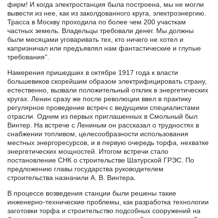
фирм! И когда электростанция была построена, мы не могли
вывести из нее, как из заколдованного круга, электроэнергию.
Трасса в Москву проходила по более чем 200 участкам
частных земель. Владельцы требовали денег. Мы должны
были месяцами уговаривать тех, кто ничего не хотел и
капризничал или предъявлял нам фантастические и глупые
требования".
Намерения пришедших в октябре 1917 года к власти
большевиков скорейшим образом электрифицировать страну,
естественно, вызвали положительный отклик в энергетических
кругах. Ленин сразу же после революции ввел в практику
регулярное проведение встреч с ведущими специалистами
отрасли. Одним из первых приглашенных в Смольный был
Винтер. На встрече с Лениным он рассказал о трудностях в
снабжении топливом, целесообразности использования
местных энергоресурсов, и в первую очередь торфа, нехватке
энергетических мощностей. Итогом встречи стало
постановление СНК о строительстве Шатурской ГРЭС. По
предложению главы государства руководителем
строительства назначили А. В. Винтера.
В процессе возведения станции были решены такие
инженерно-технические проблемы, как разработка технологии
заготовки торфа и строительство подсобных сооружений на