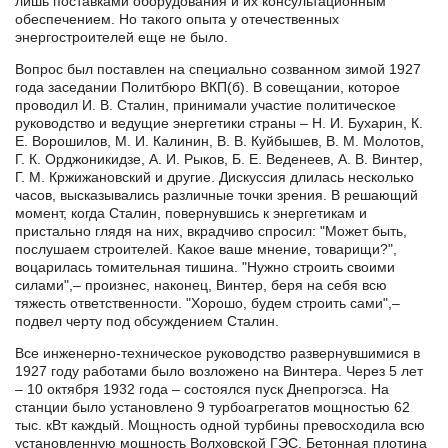
лишь поставками оборудования и их консультационным
обеспечением. Но такого опыта у отечественных
энергостроителей еще не было.
Вопрос был поставлен на специально созванном зимой 1927
года заседании Политбюро ВКП(б). В совещании, которое
проводил И. В. Сталин, принимали участие политическое
руководство и ведущие энергетики страны – Н. И. Бухарин, К.
Е. Ворошилов, М. И. Калинин, В. В. Куйбышев, В. М. Молотов,
Г. К. Орджоникидзе, А. И. Рыков, Б. Е. Веденеев, А. В. Винтер,
Г. М. Кржижановский и другие. Дискуссия длилась несколько
часов, высказывались различные точки зрения. В решающий
момент, когда Сталин, повернувшись к энергетикам и
пристально глядя на них, вкрадчиво спросил: "Может быть,
послушаем строителей. Какое ваше мнение, товарищи?",
воцарилась томительная тишина. "Нужно строить своими
силами",– произнес, наконец, Винтер, беря на себя всю
тяжесть ответственности. "Хорошо, будем строить сами",–
подвел черту под обсуждением Сталин.
Все инженерно-техническое руководство развернувшимися в
1927 году работами было возложено на Винтера. Через 5 лет
– 10 октября 1932 года – состоялся пуск Днепрогэса. На
станции было установлено 9 турбоагрегатов мощностью 62
тыс. кВт каждый. Мощность одной турбины превосходила всю
установленную мощность Волховской ГЭС. Бетонная плотина