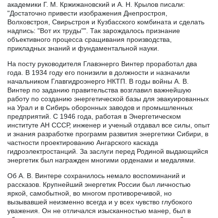
академики Г. М. Кржижановский и А. Н. Крылов писали:
"Достаточно привести изображения Днепростроя,
Волховстроя, Свирьстроя и Кузбасского комбината и сделать
надпись: "Вот их труды"". Так зарождалось признание
объективного процесса сращивания производства,
прикладных знаний и фундаментальной науки.
На посту руководителя Главэнерго Винтер проработал два
года. В 1934 году его понизили в должности и назначили
начальником Главгидроэнерго НКТП. В годы войны А. В.
Винтер по заданию правительства возглавил важнейшую
работу по созданию энергетической базы для эвакуированных
на Урал и в Сибирь оборонных заводов и промышленных
предприятий. С 1946 года, работая в Энергетическом
институте АН СССР, инженер и ученый отдавал все силы, опыт
и знания разработке программ развития энергетики Сибири, в
частности проектированию Ангарского каскада
гидроэлектростанций. За заслуги перед Родиной выдающийся
энергетик был награжден многими орденами и медалями.
Об А. В. Винтере сохранилось немало воспоминаний и
рассказов. Крупнейший энергетик России был личностью
яркой, самобытной, во многом противоречивой, но
вызывавшей неизменно всегда и у всех чувство глубокого
уважения. Он не отличался изысканностью манер, был в