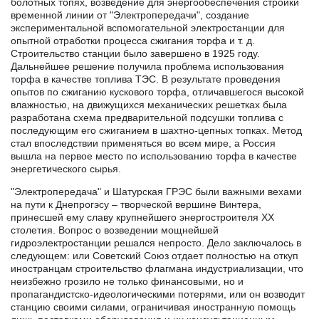
болотных топях, возведение для энергообеспечения стройки
временной линии от "Электропередачи", создание
экспериментальной вспомогательной электростанции для
опытной отработки процесса сжигания торфа и т. д.
Строительство станции было завершено в 1925 году.
Дальнейшее решение получила проблема использования
торфа в качестве топлива ТЭС. В результате проведения
опытов по сжиганию кускового торфа, отличавшегося высокой
влажностью, на движущихся механических решетках была
разработана схема предварительной подсушки топлива с
последующим его сжиганием в шахтно-цепных топках. Метод
стал впоследствии применяться во всем мире, а Россия
вышла на первое место по использованию торфа в качестве
энергетического сырья.
"Электропередача" и Шатурская ГРЭС были важными вехами
на пути к Днепрогэсу – творческой вершине Винтера,
принесшей ему славу крупнейшего энергостроителя XX
столетия. Вопрос о возведении мощнейшей
гидроэлектростанции решался непросто. Дело заключалось в
следующем: или Советский Союз отдает полностью на откуп
иностранцам строительство флагмана индустриализации, что
неизбежно грозило не только финансовыми, но и
пропагандистско-идеологическими потерями, или он возводит
станцию своими силами, ограничивая иностранную помощь