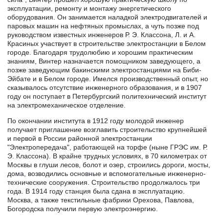
эксплуатации, ремонту и монтажу энергетического
оборудования. Он занимается наладкой электродвигателей и
паровых машин на нефтяных промыслах, а чуть позже под
руководством известных инженеров Р. Э. Классона, Л. и А.
Красиных участвует в строительстве электростанции в Белом
городе. Благодаря трудолюбию и хорошим практическим
знаниям, Винтер назначается помощником заведующего, а
позже заведующим бакинскими электростанциями на Биби-
Эйбате и в Белом городе. Имелся производственный опыт, но
сказывалось отсутствие инженерного образования, и в 1907
году он поступает в Петербургский политехнический институт
на электромеханическое отделение.
По окончании института в 1912 году молодой инженер
получает приглашение возглавить строительство крупнейшей
и первой в России районной электростанции
"Электропередача", работающей на торфе (ныне ГРЭС им. Р.
Э. Классона). В крайне трудных условиях, в 70 километрах от
Москвы в глуши лесов, болот и озер, строились дороги, мосты,
дома, возводились основные и вспомогательные инженерно-
технические сооружения. Строительство продолжалось три
года. В 1914 году станция была сдана в эксплуатацию.
Москва, а также текстильные фабрики Орехова, Павлова,
Богородска получили первую электроэнергию.