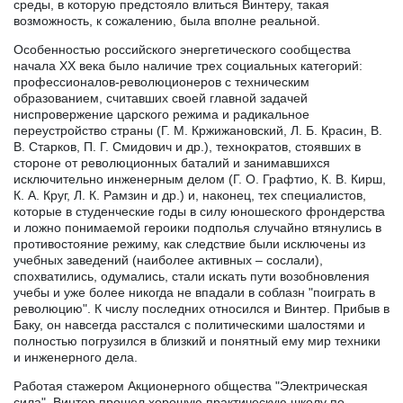
среды, в которую предстояло влиться Винтеру, такая
возможность, к сожалению, была вполне реальной.
Особенностью российского энергетического сообщества
начала XX века было наличие трех социальных категорий:
профессионалов-революционеров с техническим
образованием, считавших своей главной задачей
ниспровержение царского режима и радикальное
переустройство страны (Г. М. Кржижановский, Л. Б. Красин, В.
В. Старков, П. Г. Смидович и др.), технократов, стоявших в
стороне от революционных баталий и занимавшихся
исключительно инженерным делом (Г. О. Графтио, К. В. Кирш,
К. А. Круг, Л. К. Рамзин и др.) и, наконец, тех специалистов,
которые в студенческие годы в силу юношеского фрондерства
и ложно понимаемой героики подполья случайно втянулись в
противостояние режиму, как следствие были исключены из
учебных заведений (наиболее активных – сослали),
спохватились, одумались, стали искать пути возобновления
учебы и уже более никогда не впадали в соблазн "поиграть в
революцию". К числу последних относился и Винтер. Прибыв в
Баку, он навсегда расстался с политическими шалостями и
полностью погрузился в близкий и понятный ему мир техники
и инженерного дела.
Работая стажером Акционерного общества "Электрическая
сила", Винтер прошел хорошую практическую школу по