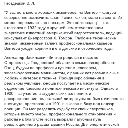
Гвоздецкий В. Л.
"У вас есть много хороших инженеров, но Винтер – фигура
совершенно исключительная. Таких, как он, мало на свете. Их
можно перечислить по пальцам. Это полководец" – так
отозвался в 1932 году о крупнейшем отечественном
энергетике известный американский гидростроитель, ведущий
консультант Днепростроя Х. Томсон. Глубокие технические
знания, инженерный талант, профессиональная карьера
Винтера уходят корнями в его детские и отроческие годы.
Александр Васильевич Винтер родился в поселке
Старосельцы Гродненской области в семье разнорабочего.
Отец, будучи по профессии кузнецом, слесарем,
железнодорожным машинистом, с ранних лет развил в сыне
любовь и интерес к технике. Пройдя курс обучения в
реальном училище, юноша поступает на механическое
отделение Киевского политехнического института. Однако в
1900 г. за участие в студенческих волнениях и
распространение нелегальной литературы он был отчислен из
института, арестован и в 1901 г. выслан в Баку под надзор
полиции. Он мог разделить судьбу тех своих сверстников,
которые вместо учебы, профессионального становления и
работы на благо Отечества выбрали пагубный путь
революционного расшатывания России. Для энергетической