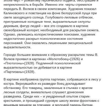
эпохе черт – романтику героического подвига, бесстрашие и
непреклонность в борьбе. Именно эти черты стремился
передать В. Волков в своем композиции. Художник показал
Калиновского и повстанцев на фоне белорусской пущи при
свете заходящего солнца. Голубовато-лиловые отблески,
приглушенные холодные тени, выразительные силуэты
деревьев, фигур людей – все это создавало в картине
своеобразный колорит, необходимый для раскрытия сюжета.
Однако, увлекшись колористическими поисками, художник
недостаточно раскрыл психологическое состояние
персонажей. Они оказались лишенными эмоциональной
выразительности.
Гораздо большее внимание к образному раскрытию темы В.
Волков проявил в картинах «Молотобоец»(1926) и
«Плотогоны»(1928). Подлинной психологической
выразительностью он добивается в картине
«Партизаны»(1928).
В картине изображена группа партизан, собравшихся в лесу у
костра. Вернувшийся из разведки боец докладывает
обстановку. Его товарищ, закаленные в стычках с врагом
лесные солдаты, внимательно слушают донесения
разведчика. Среди них – и умудренный опытом старик-
крестьянин, и прошедший суровую школу жизни фронтовик с
вещевым мешком за плечами, и молодой парень-батрак,