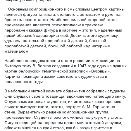
Основным композиционного и смысловым центром картины
является фигура танкиста, стоящего с автоматом в руке на
броне головного танка. Наиболее сильной стороной этого
произведения является психологическая трактовка
персонажей каждая фигура в картине – это тип, наделенный
яркой образной характеристикой. Достичь этого художнику
удалось тщательной проработкой деталей, большой
проработкой деталей, большой работой над натурным
материалом.
Наиболее последователен и стог в решении композиции на
бытовую тему В. Волков создавший в 1947 году одну из лучших
картин белоруской тематической живописи «Вузовцы».
Картина посвящена жизни советского студенчества в
послевоенные годы.
В небольшой уютной комнате общежития собрались студенты.
Они слушают своего товарища, вдохновенно читающего книгу.
О духовных запросах студентов, их интересах красноречиво
свидетельствуют книги, газеты, портрет А. М. Горького на
стене. Выразительно решена композиционная группа
произведения. Студенты расположились полукругом у стола.
Фигура сидящей на переднем плане мечтательной девушки,
облокотившейся на край стола, как бы вводит зрителя в