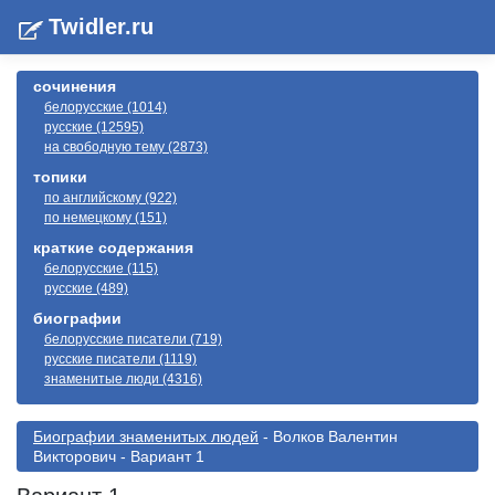
Twidler.ru
сочинения
белорусские (1014)
русские (12595)
на свободную тему (2873)
топики
по английскому (922)
по немецкому (151)
краткие содержания
белорусские (115)
русские (489)
биографии
белорусские писатели (719)
русские писатели (1119)
знаменитые люди (4316)
Биографии знаменитых людей
- Волков Валентин
Викторович - Вариант 1