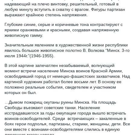
надевающий на плечо винтовку, решительный, готовый в
любую минуту вступить в схватку с врагом. Фигуры партизан
выражают крайнюю степень напряжения.
Глубокие синие, серые и коричневые тона контрастируют с
яркими оранжевыми и красными, создавая напряженную
живописную гамму.
Значительным явлением в художественной жизни республики
явилось большое живописное полотно В. Волкова “Минск. 3-го
июля 1944г.”(1946-1955).
В этой картине запечатлен незабываемый, волнующий
момент встречи население Минска воинов Красной Армии,
освободивший город от немецко-фашистских захватчиков. Над
картиной художник работал более восьми лет. В основу ее
положено реальные события, свидетелем и участником
которых он был.
…Дымом пожарищ окутаны руины Минска. На площадь
Свободы въезжают советские танки. Население
исстрадавшегося за годы оккупации города вышло встречать
воинов-освободителей. Среди встречающих – закаленные в
боях герои подполья, партизаны, старики, женщины, дети. Все
они вместе с воинами-освободителями слились в единую
ликующую массу народа.