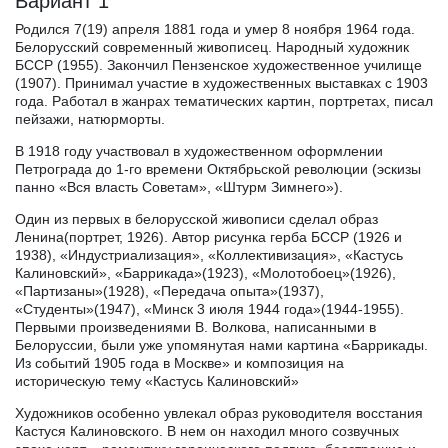
Вариант 1
Родился 7(19) апреля 1881 года и умер 8 ноября 1964 года.
Белорусский современный живописец. Народный художник
БССР (1955). Закончил Пензенское художественное училище
(1907). Принимал участие в художественных выставках с 1903
года. Работал в жанрах тематических картин, портретах, писал
пейзажи, натюрморты.
В 1918 году участвовал в художественном оформлении
Петрограда до 1-го времени Октябрьской революции (эскизы
панно «Вся власть Советам», «Штурм Зимнего»).
Один из первых в белорусской живописи сделал образ
Ленина(портрет, 1926). Автор рисунка герба БССР (1926 и
1938), «Индустриализация», «Коллективизация», «Кастусь
Калиновский», «Баррикада»(1923), «Молотобоец»(1926),
«Партизаны»(1928), «Передача опыта»(1937),
«Студенты»(1947), «Минск 3 июля 1944 года»(1944-1955).
Первыми произведениями В. Волкова, написанными в
Белоруссии, были уже упомянутая нами картина «Баррикады.
Из событий 1905 года в Москве» и композиция на
историческую тему «Кастусь Калиновский»
Художников особенно увлекал образ руководителя восстания
Кастуся Калиновского. В нем он находил много созвучных