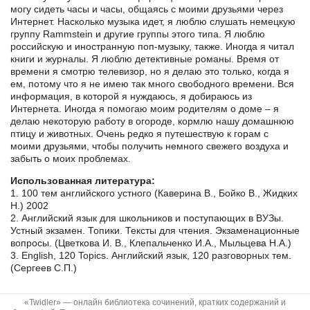
могу сидеть часы и часы, общаясь с моими друзьями через
Интернет. Насколько музыка идет, я люблю слушать немецкую
группу Rammstein и другие группы этого типа. Я люблю
российскую и иностранную поп-музыку, также. Иногда я читал
книги и журналы. Я люблю детективные романы. Время от
времени я смотрю телевизор, но я делаю это только, когда я
ем, потому что я не имею так много свободного времени. Вся
информация, в которой я нуждаюсь, я добираюсь из
Интернета. Иногда я помогаю моим родителям о доме – я
делаю некоторую работу в огороде, кормлю нашу домашнюю
птицу и животных. Очень редко я путешествую к горам с
моими друзьями, чтобы получить немного свежего воздуха и
забыть о моих проблемах.
Использованная литература:
1. 100 тем английского устного (Каверина В., Бойко В., Жидких
Н.) 2002
2. Английский язык для школьников и поступающих в ВУЗы.
Устный экзамен. Топики. Тексты для чтения. Экзаменационные
вопросы. (Цветкова И. В., Клепальченко И.А., Мыльцева Н.А.)
3. English, 120 Topics. Английский язык, 120 разговорных тем.
(Сергеев С.П.)
«Twidler» — онлайн библиотека сочинений, кратких содержаний и