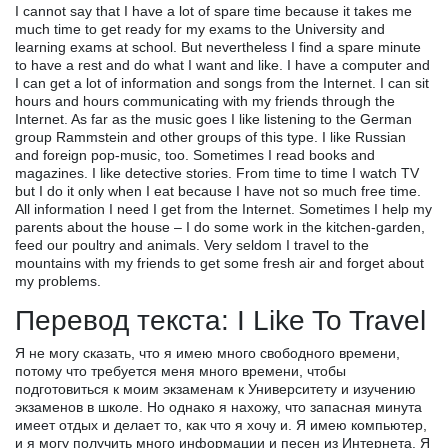
I cannot say that I have a lot of spare time because it takes me
much time to get ready for my exams to the University and
learning exams at school. But nevertheless I find a spare minute
to have a rest and do what I want and like. I have a computer and
I can get a lot of information and songs from the Internet. I can sit
hours and hours communicating with my friends through the
Internet. As far as the music goes I like listening to the German
group Rammstein and other groups of this type. I like Russian
and foreign pop-music, too. Sometimes I read books and
magazines. I like detective stories. From time to time I watch TV
but I do it only when I eat because I have not so much free time.
All information I need I get from the Internet. Sometimes I help my
parents about the house – I do some work in the kitchen-garden,
feed our poultry and animals. Very seldom I travel to the
mountains with my friends to get some fresh air and forget about
my problems.
Перевод текста: I Like To Travel
Я не могу сказать, что я имею много свободного времени,
потому что требуется меня много времени, чтобы
подготовиться к моим экзаменам к Университету и изучению
экзаменов в школе. Но однако я нахожу, что запасная минута
имеет отдых и делает то, как что я хочу и. Я имею компьютер,
и я могу получить много информации и песен из Интернета. Я