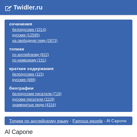
Twidler.ru
сочинения
белорусские (1014)
русские (12595)
на свободную тему (2873)
топики
по английскому (922)
по немецкому (151)
краткие содержания
белорусские (115)
русские (489)
биографии
белорусские писатели (719)
русские писатели (1119)
знаменитые люди (4316)
Топики по английскому языку
-
Famous people
- Al Capone
Al Capone