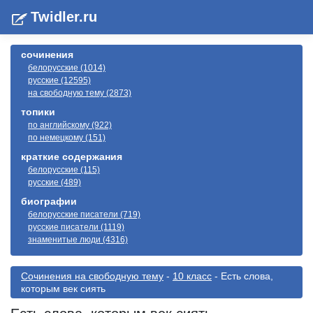
Twidler.ru
сочинения
белорусские (1014)
русские (12595)
на свободную тему (2873)
топики
по английскому (922)
по немецкому (151)
краткие содержания
белорусские (115)
русские (489)
биографии
белорусские писатели (719)
русские писатели (1119)
знаменитые люди (4316)
Cочинения на свободную тему
-
10 класс
- Есть слова,
которым век сиять