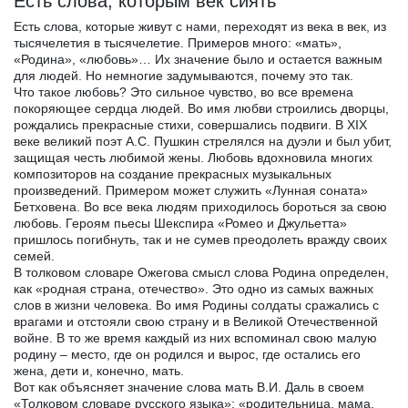
Есть слова, которым век сиять
Есть слова, которые живут с нами, переходят из века в век, из
тысячелетия в тысячелетие. Примеров много: «мать»,
«Родина», «любовь»… Их значение было и остается важным
для людей. Но немногие задумываются, почему это так.
Что такое любовь? Это сильное чувство, во все времена
покоряющее сердца людей. Во имя любви строились дворцы,
рождались прекрасные стихи, совершались подвиги. В XIX
веке великий поэт А.С. Пушкин стрелялся на дуэли и был убит,
защищая честь любимой жены. Любовь вдохновила многих
композиторов на создание прекрасных музыкальных
произведений. Примером может служить «Лунная соната»
Бетховена. Во все века людям приходилось бороться за свою
любовь. Героям пьесы Шекспира «Ромео и Джульетта»
пришлось погибнуть, так и не сумев преодолеть вражду своих
семей.
В толковом словаре Ожегова смысл слова Родина определен,
как «родная страна, отечество». Это одно из самых важных
слов в жизни человека. Во имя Родины солдаты сражались с
врагами и отстояли свою страну и в Великой Отечественной
войне. В то же время каждый из них вспоминал свою малую
родину – место, где он родился и вырос, где остались его
жена, дети и, конечно, мать.
Вот как объясняет значение слова мать В.И. Даль в своем
«Толковом словаре русского языка»: «родительница, мама,