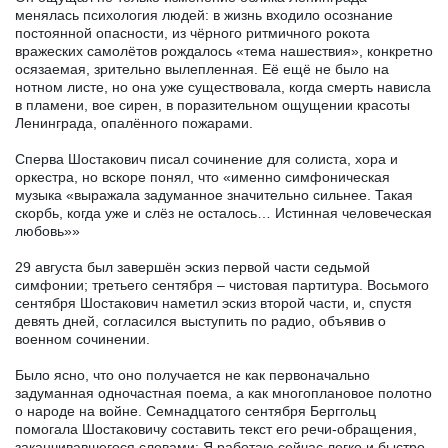
менялась психология людей: в жизнь входило осознание
постоянной опасности, из чёрного ритмичного рокота
вражеских самолётов рождалось «тема нашествия», конкретно
осязаемая, зрительно вылепленная. Её ещё не было на
нотном листе, но она уже существовала, когда смерть нависла
в пламени, вое сирен, в поразительном ощущении красоты
Ленинграда, опалённого пожарами.
Сперва Шостакович писал сочинение для солиста, хора и
оркестра, но вскоре понял, что «именно симфоническая
музыка «выражала задуманное значительно сильнее. Такая
скорбь, когда уже и слёз не осталось… Истинная человеческая
любовь»»
29 августа был завершён эскиз первой части седьмой
симфонии; третьего сентября – чистовая партитура. Восьмого
сентября Шостакович наметил эскиз второй части, и, спустя
девять дней, согласился выступить по радио, объявив о
военном сочинении.
Было ясно, что оно получается не как первоначально
задуманная одночастная поема, а как многоплановое полотно
о народе на войне. Семнадцатого сентября Берггольц
помогала Шостаковичу составить текст его речи-обращения,
заканчивавшегося словами: Я работаю сейчас легко и быстро.