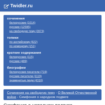
Twidler.ru
сочинения
белорусские (1014)
русские (12595)
на свободную тему (2873)
топики
по английскому (922)
по немецкому (151)
краткие содержания
белорусские (115)
русские (489)
биографии
белорусские писатели (719)
русские писатели (1119)
знаменитые люди (4316)
Cочинения на свободную тему
-
О Великой Отчественной
войне
- Симфония о народном подвиге