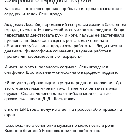
Симфония о народном подвиге
Блокада… это слово до сих пор болью и горем отзывается в
сердцах жителей Ленинграда.
Академик Лихачёв, переживший все ужасы жизни в блокадном
городе, писал: «Человеческий мозг умирал последним. Когда
переставали действовать руки и ноги, пальцы не застёгивали
пуговицы, не было сил закрыть рот, а кожа чернела и
обтягивала зубы – мозг продолжал работать… Люди писали
дневники, философские сочинения, научные работы и
проявляли необыкновенную твёрдость»
И именно в это и появилась седьмая, Ленинградская
симфония Шостаковича – симфония о народном подвиге.
«Я вступил добровольцем в ряды народного ополчения. До
этого я знал лишь мирный труд. Ныне я готов взять в руки
оружие. Спасти человечество от гибели можно, только
сражаясь» – писал Д. Д. Шостакович
5 июля 1941 года, получив ответ на просьбы об отправке на
фронт.
Казалось, что о сочинении музыки не может быть и речи.
Вместе с бригадой Консерватории он работал на