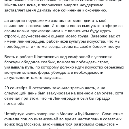
Мысль моя ясна, и творческая энергия неудержимо
заставляет меня двигать моё сочинение к окончанию.
ая энергия неудержимо заставляет меня двигать моё
сочинение к окончанию. И тогда я снова выступлю в эфире со
своим новым произведением и с волнением буду ждать
строгой, дружественной оценки моего труда. Заверяю вас от
имени ленинградцев, работников культуры искусства, что мы
непобедимы, и что мы всегда стоим на своём боевом посту».
Весть о работе Шостаковича над симфонией в условиях
блокады ободряла слабых, помогала побеждать страх,
указывала путь, по которому должно идти искусство серьёзных
монументальных форм, убеждала в необходимости,
актуальности такого искусства.
29 сентября Шостакович закончил третью часть, а на
следующий день был эвакуирован на военном самолёте, хотя
отмечал при этом, что «в Ленинграде я был бы гораздо
полезней».
Четвёртую часть завершал в Москве и Куйбышеве. Сочинение
финала пошло интенсивней во время наступления советских
войск под Москвой, закончившегося разгромом фашистов –