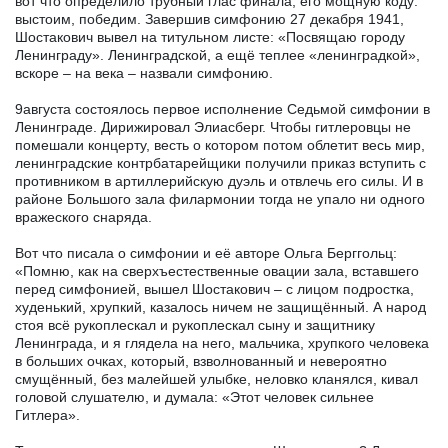
вот что определило трубный глас финала, его мощную коду:
выстоим, победим. Завершив симфонию 27 декабря 1941,
Шостакович вывел на титульном листе: «Посвящаю городу
Ленинграду». Ленинградской, а ещё теплее «ленинградкой»,
вскоре – на века – назвали симфонию.
9августа состоялось первое исполнение Седьмой симфонии в
Ленинграде. Дирижировал Элиасберг. Чтобы гитлеровцы не
помешали концерту, весть о котором потом облетит весь мир,
ленинградские контрбатарейщики получили приказ вступить с
противником в артиллерийскую дуэль и отвлечь его силы. И в
районе Большого зала филармонии тогда не упало ни одного
вражеского снаряда.
Вот что писала о симфонии и её авторе Ольга Берггольц:
«Помню, как на сверхъестественные овации зала, вставшего
перед симфонией, вышел Шостакович – с лицом подростка,
худенький, хрупкий, казалось ничем не защищённый. А народ
стоя всё рукоплескал и рукоплескал сыну и защитнику
Ленинграда, и я глядела на него, мальчика, хрупкого человека
в больших очках, который, взволнованный и невероятно
смущённый, без малейшей улыбке, неловко кланялся, кивал
головой слушателю, и думала: «Этот человек сильнее
Гитлера».