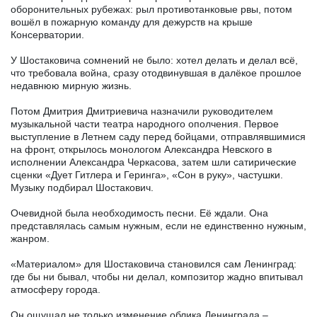
оборонительных рубежах: рыл противотанковые рвы, потом
вошёл в пожарную команду для дежурств на крыше
Консерватории.
У Шостаковича сомнений не было: хотел делать и делал всё,
что требовала война, сразу отодвинувшая в далёкое прошлое
недавнюю мирную жизнь.
Потом Дмитрия Дмитриевича назначили руководителем
музыкальной части театра народного ополчения. Первое
выступление в Летнем саду перед бойцами, отправлявшимися
на фронт, открылось монологом Александра Невского в
исполнении Александра Черкасова, затем шли сатирические
сценки «Дует Гитлера и Геринга», «Сон в руку», частушки.
Музыку подбирал Шостакович.
Очевидной была необходимость песни. Её ждали. Она
представлялась самым нужным, если не единственно нужным,
жанром.
«Материалом» для Шостаковича становился сам Ленинград:
где бы ни бывал, чтобы ни делал, композитор жадно впитывал
атмосферу города.
Он ощущал не только изменение облика Ленинграда –