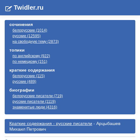
Twidler.ru
сочинения
белорусские (1014)
русские (12595)
на свободную тему (2873)
топики
по английскому (922)
по немецкому (151)
краткие содержания
белорусские (115)
русские (489)
биографии
белорусские писатели (719)
русские писатели (1119)
знаменитые люди (4316)
Краткие содержания - русские писатели
- Арцыбашев
Михаил Петрович