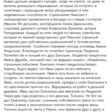
бывал дальше уездного городка, нигде не учился, но даже те
зачатки домашнего образования, которые он получил, в
сочетании с природным умом обнаруживают в нем
недюжинные способности. Стремление Николая к
саморазвитию проявляется в беседах со старым столяром
Иваном Фе-дотычем, конторщиком Агеем Данилычем,
сторожем дальнего хутора Агафоклом Ерником, купцом
Рукодеевым. Каждый из этих людей по-своему самобытен,
истории их жизней представляют для Николая огромный
материал для собственных размышлений о человеческом
предназначении. Особенно поражает юношу исповедь Ивана
Федотыча. В молодости он полюбил горничную Людмилу.
Полюбил ее и лучший его друг Емельян. Людмила предпочла
Ивана Дружба, «которой свет не видывал ранее», оборвалась
страшным событием: Емельян ложно свидетельствовал
барину, будто видел, что Иван украл из его кабинета
сторублевую ассигнацию. Ивана чуть было не забрили в
солдаты, но смилостивились и лишь наказали на конюшне.
Иван, после долгих размышлений, призвал к себе Емельяна и
по-христиански простил его. Вернувшись из работ в дальней
деревне, Иван застал Емельяна уже женатым на Людмиле.
Через два года родилась у них девочка, Татьяна. Но Бог не
дал Емельяну счастья: сознание собственного греха он стал
топить в вине и окончательно спился после смерти жены.
Татьяна выросла, жила у Ивана, они привыкли друг к другу и