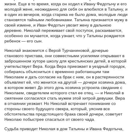
жизни. Еще в то время, когда он ходил к Ивану Федотычу и его
молодой жене, неожиданно для себя он влюбился в Татьяну, и
в один из вечеров, когда старика не было дома, молодые люди
становятся тайными любовниками. Татьяна признается мужу в
своей измене, и Иван Федотыч увозит жену в дальнюю
деревню. Николай переживает свой поступок, раскаивается,
особенно он мучается, когда узнает, что у Татьяны рождается
ребенок — его сын.
Николай знакомится с Верой Турчаниновой, дочерью
станового пристава, они совместными усилиями открывают в
заброшенном хуторе школу для крестьянских детей, в которой
учительствует Вера. Когда Вера приезжает в уездный городок,
собираясь объясниться с временно работающим там
Николаем и дать согласие на брак с ним, он в растерянности
объявляет ей, что женится на другой — дочери хозяина дома,
в котором живет. До этого дочь хозяина устроила свидание с
Николаем, свидетелем которого стал ее отец, — и Николай в
смятении согласился стать мужем этой хитрой девушки. Вера
в отчаянии уезжает. Но Николай встречает понимание со
стороны своего будущего свекра, который, уяснив все
обстоятельства предстоящего брака своей дочери, советует
Николаю побыстрее спасаться от своего чада.
Судьба приводит Николая в дом Татьяны и Ивана Федотыча,