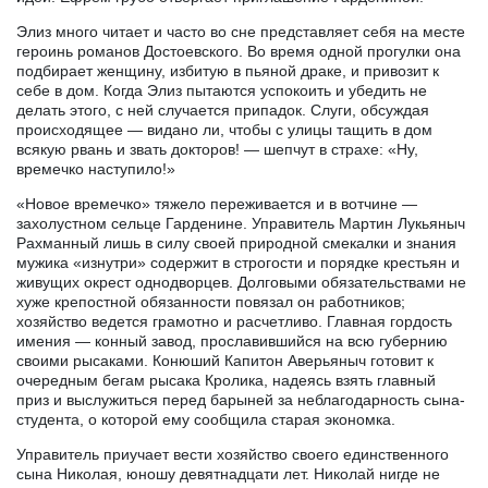
Элиз много читает и часто во сне представляет себя на месте
героинь романов Достоевского. Во время одной прогулки она
подбирает женщину, избитую в пьяной драке, и привозит к
себе в дом. Когда Элиз пытаются успокоить и убедить не
делать этого, с ней случается припадок. Слуги, обсуждая
происходящее — видано ли, чтобы с улицы тащить в дом
всякую рвань и звать докторов! — шепчут в страхе: «Ну,
времечко наступило!»
«Новое времечко» тяжело переживается и в вотчине —
захолустном сельце Гарденине. Управитель Мартин Лукьяныч
Рахманный лишь в силу своей природной смекалки и знания
мужика «изнутри» содержит в строгости и порядке крестьян и
живущих окрест однодворцев. Долговыми обязательствами не
хуже крепостной обязанности повязал он работников;
хозяйство ведется грамотно и расчетливо. Главная гордость
имения — конный завод, прославившийся на всю губернию
своими рысаками. Конюший Капитон Аверьяныч готовит к
очередным бегам рысака Кролика, надеясь взять главный
приз и выслужиться перед барыней за неблагодарность сына-
студента, о которой ему сообщила старая экономка.
Управитель приучает вести хозяйство своего единственного
сына Николая, юношу девятнадцати лет. Николай нигде не