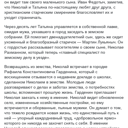
он видит там своего маленького сына. Иван Федотыч, заметив,
что Николай и Татьяна по-настоящему любят друг друга, с
христианским старческим смирением благословляет их и
уходит странничать.
Через десять лет Татьяна управляется в собственной лавке,
ожидая мужа, уехавшего в город заседать в земском
собрании. Ей помогает двенадцатилетний сын, здесь же сидит
ухоженный и благообразный старичок — Мартин Лукьяныч. Он
с гордостью рассказывает посетителям о своем сыне, Николае
Рахманном, который теперь «главный специалист по
земскому делу в уезде».
Возвращаясь из земства, Николай встречает в городке
Рафаила Константиновича Гарденина, который с
восхищением отзывается о недавнем докладе о школах,
сделанном Николаем в земстве. Молодые люди
разговаривают о делах и заботах земства, о потребностях
школы, вспоминают прошлую жизнь. Гарденин приглашает
Николая заехать к нему в имение. Николай видит обновленное
село, измененные хозяйственные постройки, но ему
встречаются и оборванные, пьяные мужики. Он думает о том,
что тяжело рождается новая жизнь, что единственный путь к
ней — упорный каждодневный труд, «добровольное ярмо»
которого он никогда не захочет снять с себя. В имении