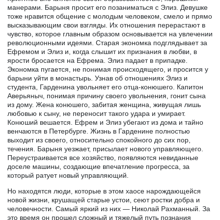
манерами. Барыня просит его позаниматься с Элиз. Девушке
тоже нравится общение с молодым человеком, смело и прямо
высказывающим свои взгляды. Их отношения перерастают в
чувство, которое главным образом основывается на увлечении
революционными идеями. Старая экономка подглядывает за
Ефремом и Элиз и, когда слышит их признания в любви, в
ярости бросается на Ефрема. Элиз падает в припадке.
Экономка пугается, не понимая происходящего, и просится у
барыни уйти в монастырь. Узнав об отношениях Элиз и
студента, Гарденина увольняет его отца-конюшего. Капитон
Аверьяныч, понимая причину своего увольнения, гонит сына
из дому. Жена конюшего, забитая женщина, живущая лишь
любовью к сыну, не переносит такого удара и умирает.
Конюший вешается. Ефрем и Элиз убегают из дома и тайно
венчаются в Петербурге. Жизнь в Гарденине полностью
выходит из своего, относительно спокойного до сих пор,
течения. Барыня уезжает, присылает нового управляющего.
Переустраивается все хозяйство, появляются невиданные
доселе машины, создающие впечатление прогресса, за
который ратует новый управляющий.
Но находятся люди, которые в этом хаосе нарождающейся
новой жизни, крушащей старые устои, сеют ростки добра и
человечности. Самый яркий из них — Николай Рахманный. За
это время он прошел сложный и тяжелый путь познания