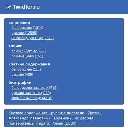
Twidler.ru
сочинения
белорусские (1014)
русские (12595)
на свободную тему (2873)
топики
по английскому (922)
по немецкому (151)
краткие содержания
белорусские (115)
русские (489)
биографии
белорусские писатели (719)
русские писатели (1119)
знаменитые люди (4316)
Краткие содержания - русские писатели
-
Эртель
Александр Иванович
- Гарденины, их дворня,
приверженцы и враги. Роман (1889)