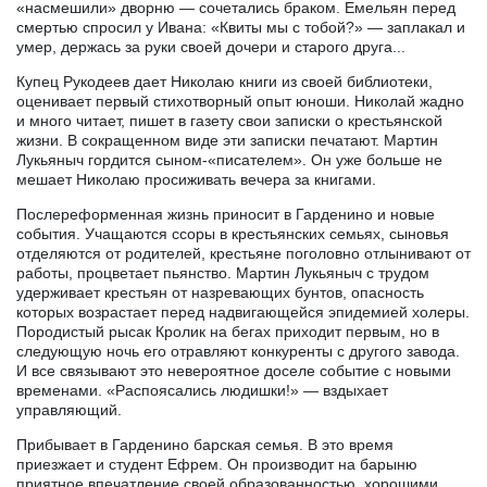
«насмешили» дворню — сочетались браком. Емельян перед
смертью спросил у Ивана: «Квиты мы с тобой?» — заплакал и
умер, держась за руки своей дочери и старого друга...
Купец Рукодеев дает Николаю книги из своей библиотеки,
оценивает первый стихотворный опыт юноши. Николай жадно
и много читает, пишет в газету свои записки о крестьянской
жизни. В сокращенном виде эти записки печатают. Мартин
Лукьяныч гордится сыном-«писателем». Он уже больше не
мешает Николаю просиживать вечера за книгами.
Послереформенная жизнь приносит в Гарденино и новые
события. Учащаются ссоры в крестьянских семьях, сыновья
отделяются от родителей, крестьяне поголовно отлынивают от
работы, процветает пьянство. Мартин Лукьяныч с трудом
удерживает крестьян от назревающих бунтов, опасность
которых возрастает перед надвигающейся эпидемией холеры.
Породистый рысак Кролик на бегах приходит первым, но в
следующую ночь его отравляют конкуренты с другого завода.
И все связывают это невероятное доселе событие с новыми
временами. «Распоясались людишки!» — вздыхает
управляющий.
Прибывает в Гарденино барская семья. В это время
приезжает и студент Ефрем. Он производит на барыню
приятное впечатление своей образованностью, хорошими