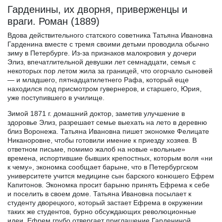
Гарденины, их дворня, приверженцы и
враги. Роман (1889)
Вдова действительного статского советника Татьяна Ивановна
Гарденина вместе с тремя своими детьми проводила обычно
зиму в Петербурге. Из-за признаков малокровия у дочери
Элиз, впечатлительной девушки лет семнадцати, семья с
некоторых пор летом жила за границей, что огорчало сыновей
— и младшего, пятнадцатилетнего Рафа, который еще
находился под присмотром гувернеров, и старшего, Юрия,
уже поступившего в училище.
Зимой 1871 г. домашний доктор, заметив улучшение в
здоровье Элиз, разрешает семье выехать на лето в деревню
близ Воронежа. Татьяна Ивановна пишет экономке Фелицате
Никаноровне, чтобы готовили имение к приезду хозяев. В
ответном письме, помимо жалоб на новые «вольные»
времена, испортившие бывших крепостных, которым воля «ни
к чему», экономка сообщает барыне, что в Петербургском
университете учится медицине сын барского конюшего Ефрем
Капитонов. Экономка просит барыню принять Ефрема к себе
и поселить в своем доме. Татьяна Ивановна посылает к
студенту дворецкого, который застает Ефрема в окружении
таких же студентов, бурно обсуждающих революционные
идеи. Ефрем грубо отвергает приглашение Гардениной.