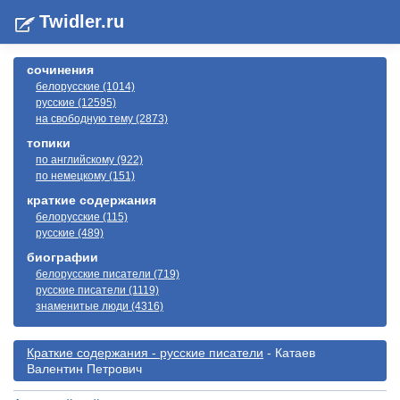
Twidler.ru
сочинения
белорусские (1014)
русские (12595)
на свободную тему (2873)
топики
по английскому (922)
по немецкому (151)
краткие содержания
белорусские (115)
русские (489)
биографии
белорусские писатели (719)
русские писатели (1119)
знаменитые люди (4316)
Краткие содержания - русские писатели
- Катаев
Валентин Петрович