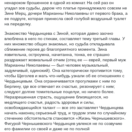
ненароком брошенное в одной из комнат. На сей раз он
угадал зов судьбы, даром что платье принадлежало совсем не
Зине Мерц, дочери Марианны Николаевны от первого брака, а
ее подруге, которая принесла свой голубой воздушный туалет
на переделку.
Знакомство Чердынцева с Зиной, которая давно заочно
влюблена в него по стихам, составляет тему третьей главы. У
них множество общих знакомых, но судьба откладывала
сближение героев до благоприятного момента. Зина
язвительна, остроумна, начитанна, тонка, ее страшно
раздражает жовиальный отчим (отец ее — еврей, первый муж
Марианны Николаевны — был человек музыкальный,
задумчивый, одинокий). Она категорически противится тому,
чтобы Щеголев и мать что-нибудь узнали об ее отношениях с
Чердынцевым. Она ограничивается прогулками с ним по
Берлину, где все отвечает их счастью, резонирует с ним;
следуют долгие томительные поцелуи, но ничего более.
Неразрешенная страсть, ощущение близящегося, но
медлящего счастья, радость здоровья и силы,
освобождающийся талант — все это заставляет Чердынцева
начать наконец серьезный труд, и трудом этим по случайному
стечению обстоятельств становится «Жизнь Чернышевского».
Фигурой Чернышевского Чердынцев увлекся не по созвучию
его фамилии со своей и даже не по полной