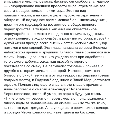
вписаться в мир, неловкость, физическая слабость, а главное
— игнорирование внешней прелести мира, стремление все
свести к рацее, пользе, примитиву... Этот на вид
прагматический, а на самом деле глубоко умозрительный,
абстрактный подход все время мешал Чернышевскому жить,
дразнил его надеждой на возможность общественного
переустройства, в то время как никакое общественное
переустройство не может и не должно занимать художника,
отыскивающего в ходах судьбы, в развитии истории, в своей и
чужой жизни прежде всего высший эстетический смысл, узор
намеков и совпадений. Эта глава написана со всем блеском
набоковской иронии и эрудиции. В пятой главе сбываются все
мечты Чердынцева: его книга увидела свет при содействии
того самого добряка Баха, над пьесой которого он
покатывался со смеху. Ее расхвалил тот самый Кончеев, о
дружбе с которым мечтал наш герой. Наконец возможна
близость с Зиной: ее мать и отчим уезжают из Берлина (отчим
получил место), и Годунов-Чердынцев с Зиной Мерц остаются
вдвоем. Полная ликующего счастья, эта глава омрачается
лишь рассказом о смерти Александра Яковлевича
Чернышевского, который умер, не веря в будущую жизнь.
«Ничего нет, — говорит он перед смертью, прислушиваясь к
плеску воды за занавешенными окнами. — Это так же ясно,
как то, что идет дождь». А на улице в это время сияет солнце,
и соседка Чернышевских поливает цветы на балконе.