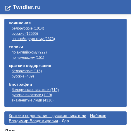
Twidler.ru
сочинения
белорусские (1014)
русские (12595)
на свободную тему (2873)
топики
по английскому (922)
по немецкому (151)
краткие содержания
белорусские (115)
русские (489)
биографии
белорусские писатели (719)
русские писатели (1119)
знаменитые люди (4316)
Краткие содержания - русские писатели
-
Набоков
Владимир Владимирович
- Дар