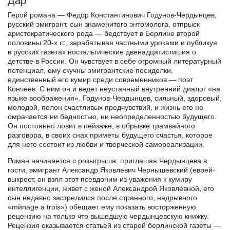
Дар
Герой романа — Федор Константинович Годунов-Чердынцев,
русский эмигрант, сын знаменитого энтомолога, отпрыск
аристократического рода — бедствует в Берлине второй
половины 20-х гг., зарабатывая частными уроками и публикуя
в русских газетах ностальгические двенадцатистишия о
детстве в России. Он чувствует в себе огромный литературный
потенциал, ему скучны эмигрантские посиделки,
единственный его кумир среди современников — поэт
Кончеев. С ним он и ведет неустанный внутренний диалог «на
языке воображения». Годунов-Чердынцев, сильный, здоровый,
молодой, полон счастливых предчувствий, и жизнь его не
омрачается ни бедностью, ни неопределенностью будущего.
Он постоянно ловит в пейзаже, в обрывке трамвайного
разговора, в своих снах приметы будущего счастья, которое
для него состоит из любви и творческой самореализации.
Роман начинается с розыгрыша: приглашая Чердынцева в
гости, эмигрант Александр Яковлевич Чернышевский (еврей-
выкрест, он взял этот псевдоним из уважения к кумиру
интеллигенции, живет с женой Александрой Яковлевной, его
сын недавно застрелился после странного, надрывного
«mйnage а trois») обещает ему показать восторженную
рецензию на только что вышедшую чердынцевскую книжку.
Рецензия оказывается статьей из старой берлинской газеты —