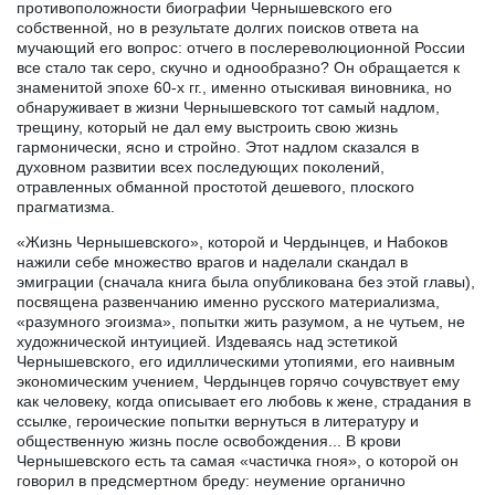
противоположности биографии Чернышевского его
собственной, но в результате долгих поисков ответа на
мучающий его вопрос: отчего в послереволюционной России
все стало так серо, скучно и однообразно? Он обращается к
знаменитой эпохе 60-х гг., именно отыскивая виновника, но
обнаруживает в жизни Чернышевского тот самый надлом,
трещину, который не дал ему выстроить свою жизнь
гармонически, ясно и стройно. Этот надлом сказался в
духовном развитии всех последующих поколений,
отравленных обманной простотой дешевого, плоского
прагматизма.
«Жизнь Чернышевского», которой и Чердынцев, и Набоков
нажили себе множество врагов и наделали скандал в
эмиграции (сначала книга была опубликована без этой главы),
посвящена развенчанию именно русского материализма,
«разумного эгоизма», попытки жить разумом, а не чутьем, не
художнической интуицией. Издеваясь над эстетикой
Чернышевского, его идиллическими утопиями, его наивным
экономическим учением, Чердынцев горячо сочувствует ему
как человеку, когда описывает его любовь к жене, страдания в
ссылке, героические попытки вернуться в литературу и
общественную жизнь после освобождения... В крови
Чернышевского есть та самая «частичка гноя», о которой он
говорил в предсмертном бреду: неумение органично