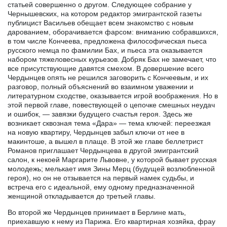
статьей совершенно о другом. Следующее собрание у
Чернышевских, на котором редактор эмигрантской газеты
публицист Васильев обещает всем знакомство с новым
дарованием, оборачивается фарсом: вниманию собравшихся,
в том числе Кончеева, предложена философическая пьеса
русского немца по фамилии Бах, и пьеса эта оказывается
набором тяжеловесных курьезов. Добряк Бах не замечает, что
все присутствующие давятся смехом. В довершение всего
Чердынцев опять не решился заговорить с Кончеевым, и их
разговор, полный объяснений во взаимном уважении и
литературном сходстве, оказывается игрой воображения. Но в
этой первой главе, повествующей о цепочке смешных неудач
и ошибок, — завязки будущего счастья героя. Здесь же
возникает сквозная тема «Дара» — тема ключей: переезжая
на новую квартиру, Чердынцев забыл ключи от нее в
макинтоше, а вышел в плаще. В этой же главе беллетрист
Романов приглашает Чердынцева в другой эмигрантский
салон, к некоей Маргарите Львовне, у которой бывает русская
молодежь; мелькает имя Зины Мерц (будущей возлюбленной
героя), но он не отзывается на первый намек судьбы, и
встреча его с идеальной, ему одному предназначенной
женщиной откладывается до третьей главы.
Во второй же Чердынцев принимает в Берлине мать,
приехавшую к нему из Парижа. Его квартирная хозяйка, фрау