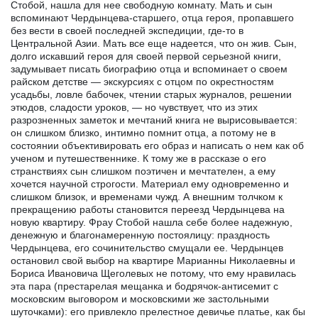
Стобой, нашла для нее свободную комнату. Мать и сын
вспоминают Чердынцева-старшего, отца героя, пропавшего
без вести в своей последней экспедиции, где-то в
Центральной Азии. Мать все еще надеется, что он жив. Сын,
долго искавший героя для своей первой серьезной книги,
задумывает писать биографию отца и вспоминает о своем
райском детстве — экскурсиях с отцом по окрестностям
усадьбы, ловле бабочек, чтении старых журналов, решении
этюдов, сладости уроков, — но чувствует, что из этих
разрозненных заметок и мечтаний книга не вырисовывается:
он слишком близко, интимно помнит отца, а потому не в
состоянии объективировать его образ и написать о нем как об
ученом и путешественнике. К тому же в рассказе о его
странствиях сын слишком поэтичен и мечтателен, а ему
хочется научной строгости. Материал ему одновременно и
слишком близок, и временами чужд. А внешним толчком к
прекращению работы становится переезд Чердынцева на
новую квартиру. Фрау Стобой нашла себе более надежную,
денежную и благонамеренную постоялицу: праздность
Чердынцева, его сочинительство смущали ее. Чердынцев
остановил свой выбор на квартире Марианны Николаевны и
Бориса Ивановича Щеголевых не потому, что ему нравилась
эта пара (престарелая мещанка и бодрячок-антисемит с
московским выговором и московскими же застольными
шуточками): его привлекло прелестное девичье платье, как бы