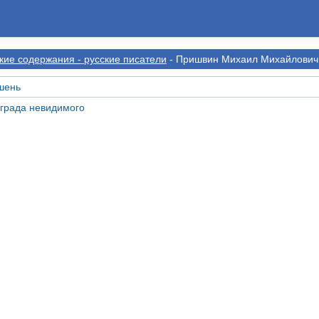
кие содержания - русские писатели
- Пришвин Михаил Михайлович
шень
 града невидимого