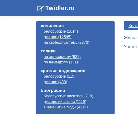
Twidler.ru
сочинения
Крат
белорусские (1014)
русские (12595)
Жень-
на свободную тему (2873)
У стен
топики
по английскому (922)
по немецкому (151)
краткие содержания
белорусские (115)
русские (489)
биографии
белорусские писатели (719)
русские писатели (1119)
знаменитые люди (4316)