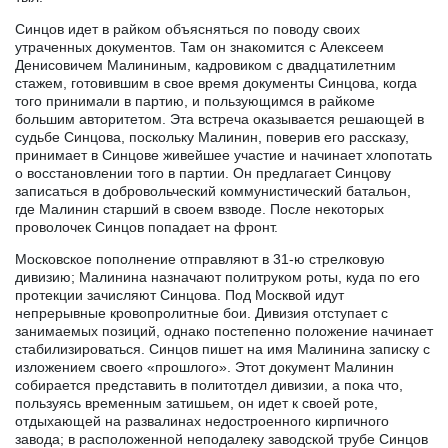
Синцов идет в райком объясняться по поводу своих
утраченных документов. Там он знакомится с Алексеем
Денисовичем Малининым, кадровиком с двадцатилетним
стажем, готовившим в свое время документы Синцова, когда
того принимали в партию, и пользующимся в райкоме
большим авторитетом. Эта встреча оказывается решающей в
судьбе Синцова, поскольку Малинин, поверив его рассказу,
принимает в Синцове живейшее участие и начинает хлопотать
о восстановлении того в партии. Он предлагает Синцову
записаться в добровольческий коммунистический батальон,
где Малинин старший в своем взводе. После некоторых
проволочек Синцов попадает на фронт.
Московское пополнение отправляют в 31-ю стрелковую
дивизию; Малинина назначают политруком роты, куда по его
протекции зачисляют Синцова. Под Москвой идут
непрерывные кровопролитные бои. Дивизия отступает с
занимаемых позиций, однако постепенно положение начинает
стабилизироваться. Синцов пишет на имя Малинина записку с
изложением своего «прошлого». Этот документ Малинин
собирается представить в политотдел дивизии, а пока что,
пользуясь временным затишьем, он идет к своей роте,
отдыхающей на развалинах недостроенного кирпичного
завода; в расположенной неподалеку заводской трубе Синцов