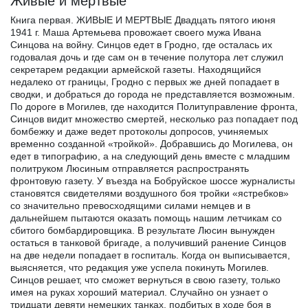
Живые и мертвые
Книга первая. ЖИВЫЕ И МЕРТВЫЕ Двадцать пятого июня
1941 г. Маша Артемьева провожает своего мужа Ивана
Синцова на войну. Синцов едет в Гродно, где осталась их
годовалая дочь и где сам он в течение полутора лет служил
секретарем редакции армейской газеты. Находящийся
недалеко от границы, Гродно с первых же дней попадает в
сводки, и добраться до города не представляется возможным.
По дороге в Могилев, где находится Политуправление фронта,
Синцов видит множество смертей, несколько раз попадает под
бомбежку и даже ведет протоколы допросов, учиняемых
временно созданной «тройкой». Добравшись до Могилева, он
едет в типографию, а на следующий день вместе с младшим
политруком Люсиным отправляется распространять
фронтовую газету. У въезда на Бобруйское шоссе журналисты
становятся свидетелями воздушного боя тройки «ястребков»
со значительно превосходящими силами немцев и в
дальнейшем пытаются оказать помощь нашим летчикам со
сбитого бомбардировщика. В результате Люсин вынужден
остаться в танковой бригаде, а получивший ранение Синцов
на две недели попадает в госпиталь. Когда он выписывается,
выясняется, что редакция уже успела покинуть Могилев.
Синцов решает, что сможет вернуться в свою газету, только
имея на руках хороший материал. Случайно он узнает о
тридцати девяти немецких танках, подбитых в ходе боя в