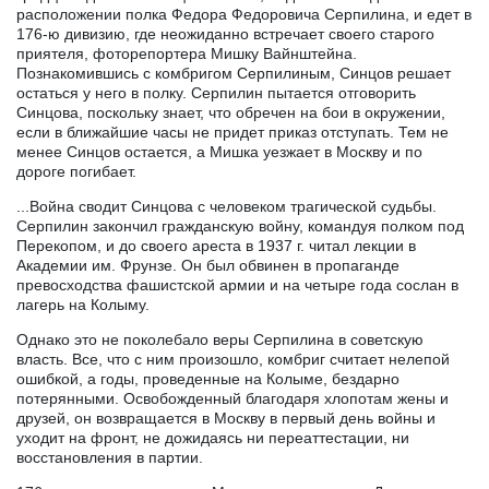
расположении полка Федора Федоровича Серпилина, и едет в
176-ю дивизию, где неожиданно встречает своего старого
приятеля, фоторепортера Мишку Вайнштейна.
Познакомившись с комбригом Серпилиным, Синцов решает
остаться у него в полку. Серпилин пытается отговорить
Синцова, поскольку знает, что обречен на бои в окружении,
если в ближайшие часы не придет приказ отступать. Тем не
менее Синцов остается, а Мишка уезжает в Москву и по
дороге погибает.
...Война сводит Синцова с человеком трагической судьбы.
Серпилин закончил гражданскую войну, командуя полком под
Перекопом, и до своего ареста в 1937 г. читал лекции в
Академии им. Фрунзе. Он был обвинен в пропаганде
превосходства фашистской армии и на четыре года сослан в
лагерь на Колыму.
Однако это не поколебало веры Серпилина в советскую
власть. Все, что с ним произошло, комбриг считает нелепой
ошибкой, а годы, проведенные на Колыме, бездарно
потерянными. Освобожденный благодаря хлопотам жены и
друзей, он возвращается в Москву в первый день войны и
уходит на фронт, не дожидаясь ни переаттестации, ни
восстановления в партии.