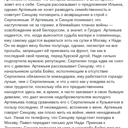
зовет его к себе. Синцов рассказывает о предложении Ильина,
однако Артемьев не хочет разводить семейственность и
советует Синцову поговорить о возвращении в строй с
Серпилиным. И Артемьев, и Синцов понимают, что
наступление не за горами, в ближайших планах войны —
освобождение всей Белоруссии, а значит, и Гродно. Артемьев
надеется, что, когда выяснится судьба матери и племянницы,
ему самому удастся вырваться хоть на сутки в Москву, к Наде.
Он не видел жену более полугода, однако, несмотря на все
просьбы, запрещает ей приезжать на фронт, так как в
последний свой приезд, перед Курской дугой, Надя сильно
подпортила мужнюю репутацию; Серпилин тогда едва не снял
его с дивизии. Артемьев рассказывает Синцову, что с
начальником штаба Бойко, исполняющим в отсутствие
Серпилина обязанности командарма, ему работается гораздо
лучше, чем с Серпилиным, и что у него как у комдива есть
свои трудности, поскольку оба его предшественника
находятся здесь же, в армии, и часто заезжают в свою бывшую
дивизию, что дает многим недоброжелателям молодого
Артемьева повод сравнивать его с Серпилиным и Кузьмичом в
пользу последних. И неожиданно, вспомнив о жене, Артемьев
говорит Синцову, как плохо жить на войне, имея ненадежный
тыл. Узнав по телефону, что Синцову предстоит поездка в
Москву, Павел передает письмо для Нади. Приехав к
Захарову, Синцов получает от него и начштаба Бойко письма