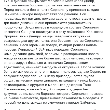
176-я дивизия прикрывает Могилев и мост через Днепр,
поэтому немцы бросают против нее значительные силы.
Перед началом боя в полк к Серпилину приезжает комдив
Зайчиков и вскоре получает тяжелое ранение. Бой
продолжается три дня; немцам удается отрезать друг от друга
три полка дивизии, и они принимаются уничтожать их
поодиночке. Ввиду потерь в командном составе Серпилин
назначает Синцова политруком в роту лейтенанта Хорышева.
Прорвавшись к Днепру, немцы завершают окружение;
разгромив два других полка, они бросают против Серпилина
авиацию. Неся огромные потери, комбриг решает начать
прорыв. Умирающий Зайчиков передает Серпилину
командование дивизией, впрочем, в распоряжении нового
комдива оказывается не более шестисот человек, из которых
он формирует батальон и, назначив Синцова своим
адъютантом, начинает выходить из окружения. После ночного
боя в живых остается сто пятьдесят человек, однако Серпилин
получает подкрепление: к нему присоединяется группа
солдат, вынесших знамя дивизии, вышедшие из-под Бреста
артиллеристы с орудием и маленькая докторша Таня
Овсянникова, а также боец Золотарев и идущий без
документов полковник Баранов, которого Серпилин, невзирая
на былое знакомство, приказывает разжаловать в солдаты. В
первый же день выхода из окружения умирает Зайчиков.