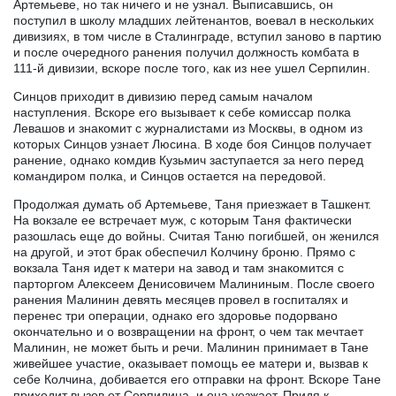
Артемьеве, но так ничего и не узнал. Выписавшись, он
поступил в школу младших лейтенантов, воевал в нескольких
дивизиях, в том числе в Сталинграде, вступил заново в партию
и после очередного ранения получил должность комбата в
111-й дивизии, вскоре после того, как из нее ушел Серпилин.
Синцов приходит в дивизию перед самым началом
наступления. Вскоре его вызывает к себе комиссар полка
Левашов и знакомит с журналистами из Москвы, в одном из
которых Синцов узнает Люсина. В ходе боя Синцов получает
ранение, однако комдив Кузьмич заступается за него перед
командиром полка, и Синцов остается на передовой.
Продолжая думать об Артемьеве, Таня приезжает в Ташкент.
На вокзале ее встречает муж, с которым Таня фактически
разошлась еще до войны. Считая Таню погибшей, он женился
на другой, и этот брак обеспечил Колчину броню. Прямо с
вокзала Таня идет к матери на завод и там знакомится с
парторгом Алексеем Денисовичем Малининым. После своего
ранения Малинин девять месяцев провел в госпиталях и
перенес три операции, однако его здоровье подорвано
окончательно и о возвращении на фронт, о чем так мечтает
Малинин, не может быть и речи. Малинин принимает в Тане
живейшее участие, оказывает помощь ее матери и, вызвав к
себе Колчина, добивается его отправки на фронт. Вскоре Тане
приходит вызов от Серпилина, и она уезжает. Придя к