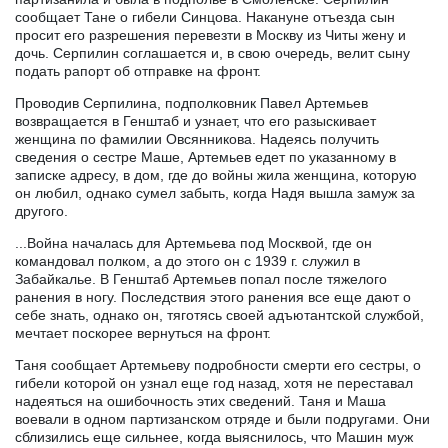
сообщает Тане о гибели Синцова. Накануне отъезда сын
просит его разрешения перевезти в Москву из Читы жену и
дочь. Серпилин соглашается и, в свою очередь, велит сыну
подать рапорт об отправке на фронт.
Проводив Серпилина, подполковник Павел Артемьев
возвращается в Генштаб и узнает, что его разыскивает
женщина по фамилии Овсянникова. Надеясь получить
сведения о сестре Маше, Артемьев едет по указанному в
записке адресу, в дом, где до войны жила женщина, которую
он любил, однако сумел забыть, когда Надя вышла замуж за
другого.
...Война началась для Артемьева под Москвой, где он
командовал полком, а до этого он с 1939 г. служил в
Забайкалье. В Генштаб Артемьев попал после тяжелого
ранения в ногу. Последствия этого ранения все еще дают о
себе знать, однако он, тяготясь своей адъютантской службой,
мечтает поскорее вернуться на фронт.
Таня сообщает Артемьеву подробности смерти его сестры, о
гибели которой он узнал еще год назад, хотя не переставал
надеяться на ошибочность этих сведений. Таня и Маша
воевали в одном партизанском отряде и были подругами. Они
сблизились еще сильнее, когда выяснилось, что Машин муж