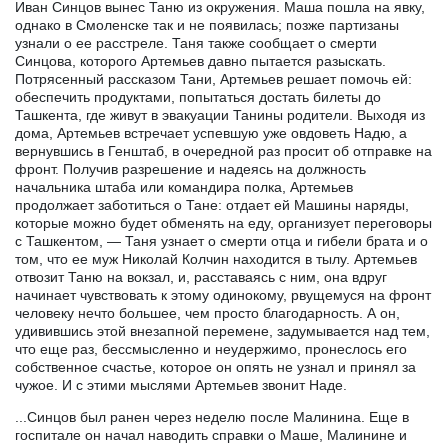
Иван Синцов вынес Таню из окружения. Маша пошла на явку,
однако в Смоленске так и не появилась; позже партизаны
узнали о ее расстреле. Таня также сообщает о смерти
Синцова, которого Артемьев давно пытается разыскать.
Потрясенный рассказом Тани, Артемьев решает помочь ей:
обеспечить продуктами, попытаться достать билеты до
Ташкента, где живут в эвакуации Танины родители. Выходя из
дома, Артемьев встречает успевшую уже овдоветь Надю, а
вернувшись в Генштаб, в очередной раз просит об отправке на
фронт. Получив разрешение и надеясь на должность
начальника штаба или командира полка, Артемьев
продолжает заботиться о Тане: отдает ей Машины наряды,
которые можно будет обменять на еду, организует переговоры
с Ташкентом, — Таня узнает о смерти отца и гибели брата и о
том, что ее муж Николай Колчин находится в тылу. Артемьев
отвозит Таню на вокзал, и, расставаясь с ним, она вдруг
начинает чувствовать к этому одинокому, рвущемуся на фронт
человеку нечто большее, чем просто благодарность. А он,
удивившись этой внезапной перемене, задумывается над тем,
что еще раз, бессмысленно и неудержимо, пронеслось его
собственное счастье, которое он опять не узнал и принял за
чужое. И с этими мыслями Артемьев звонит Наде.
...Синцов был ранен через неделю после Малинина. Еще в
госпитале он начал наводить справки о Маше, Малинине и