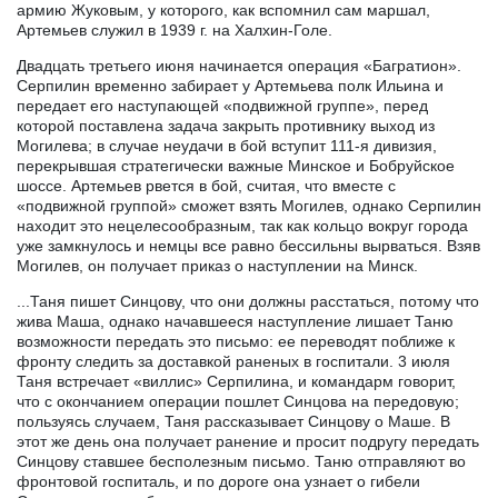
армию Жуковым, у которого, как вспомнил сам маршал,
Артемьев служил в 1939 г. на Халхин-Голе.
Двадцать третьего июня начинается операция «Багратион».
Серпилин временно забирает у Артемьева полк Ильина и
передает его наступающей «подвижной группе», перед
которой поставлена задача закрыть противнику выход из
Могилева; в случае неудачи в бой вступит 111-я дивизия,
перекрывшая стратегически важные Минское и Бобруйское
шоссе. Артемьев рвется в бой, считая, что вместе с
«подвижной группой» сможет взять Могилев, однако Серпилин
находит это нецелесообразным, так как кольцо вокруг города
уже замкнулось и немцы все равно бессильны вырваться. Взяв
Могилев, он получает приказ о наступлении на Минск.
...Таня пишет Синцову, что они должны расстаться, потому что
жива Маша, однако начавшееся наступление лишает Таню
возможности передать это письмо: ее переводят поближе к
фронту следить за доставкой раненых в госпитали. 3 июля
Таня встречает «виллис» Серпилина, и командарм говорит,
что с окончанием операции пошлет Синцова на передовую;
пользуясь случаем, Таня рассказывает Синцову о Маше. В
этот же день она получает ранение и просит подругу передать
Синцову ставшее бесполезным письмо. Таню отправляют во
фронтовой госпиталь, и по дороге она узнает о гибели