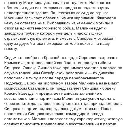
по совету Малинина устанавливает пулемет. Начинается
обстрел, и один из немецких снарядов попадает внутрь
недостроенного здания. За несколько секунд до взрыва
Малинина засыпает обвалившимися кирпичами, благодаря
чему он остается жив. Выбравшись из каменной могилы и
откопав единственного живого бойца, Малинин идет к
заводской трубе, у которой уже целый час слышится
отрывистый стук пулемета, и вместе с Синцовым отражает
одну за другой атаки немецких танков и пехоты на нашу
высоту.
Седьмого ноября на Красной площади Серпилин встречает
Климовича; этот последний сообщает генералу о гибели
Синцова. Однако Синцов тоже принимает участие в параде по
случаю годовщины Октябрьской революции — их дивизию
пополнили в тылу и после парада перебрасывают за
Подольск. За бой на кирпичном заводе Малинина назначают
комиссаром батальона, он представляет Синцова к ордену
Красной Звезды и предлагает написать заявление о
восстановлении в партии; сам Малинин уже успел сделать
через политотдел запрос и получил ответ, где принадлежность
Синцова к партии подтверждалась документально. После
пополнения Синцова зачисляют командиром взвода
автоматчиков. Малинин передает ему характеристику, которую
следует приложить к заявлению о восстановлении в партии.