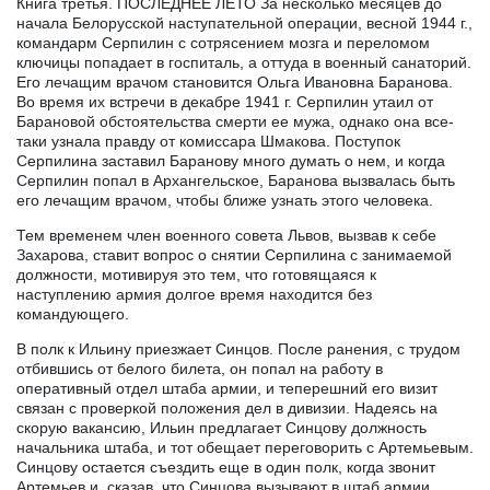
Книга третья. ПОСЛЕДНЕЕ ЛЕТО За несколько месяцев до
начала Белорусской наступательной операции, весной 1944 г.,
командарм Серпилин с сотрясением мозга и переломом
ключицы попадает в госпиталь, а оттуда в военный санаторий.
Его лечащим врачом становится Ольга Ивановна Баранова.
Во время их встречи в декабре 1941 г. Серпилин утаил от
Барановой обстоятельства смерти ее мужа, однако она все-
таки узнала правду от комиссара Шмакова. Поступок
Серпилина заставил Баранову много думать о нем, и когда
Серпилин попал в Архангельское, Баранова вызвалась быть
его лечащим врачом, чтобы ближе узнать этого человека.
Тем временем член военного совета Львов, вызвав к себе
Захарова, ставит вопрос о снятии Серпилина с занимаемой
должности, мотивируя это тем, что готовящаяся к
наступлению армия долгое время находится без
командующего.
В полк к Ильину приезжает Синцов. После ранения, с трудом
отбившись от белого билета, он попал на работу в
оперативный отдел штаба армии, и теперешний его визит
связан с проверкой положения дел в дивизии. Надеясь на
скорую вакансию, Ильин предлагает Синцову должность
начальника штаба, и тот обещает переговорить с Артемьевым.
Синцову остается съездить еще в один полк, когда звонит
Артемьев и, сказав, что Синцова вызывают в штаб армии,