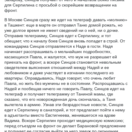
для Серпилина с просьбой о скорейшем возвращении на
фронт.
В Москве Синцов сразу же идет на телеграф давать «молнию»
в Ташкент: еще в марте он отправил Таню домой рожать, но
уже долгое время не имеет сведений ни о ней, ни о дочке.
Отправив телеграмму, Синцов едет к Серпилину, и тот
обещает, что к началу боев Синцов вновь попадет в строй. От
командарма Синцов отправляется к Наде в гости. Надя
начинает расспрашивать о мельчайших подробностях,
касающихся Павла, и жалуется, что муж не разрешает ей
приехать на фронт, а вскоре Синцов становится невольным
свидетелем выяснения отношений между Надей и ее
любовником и даже участвует в изгнании последнего из
квартиры. Оправдываясь, Надя говорит, что очень любит
Павла, но жить без мужчины не в состоянии. Распрощавшись с
Надей и пообещав ничего не говорить Павлу, Синцов идет на
телеграф и получает телеграмму от Таниной мамы, где
сказано, что его новорожденная дочь скончалась, а Таня
вылетела в армию. Узнав эти безрадостные новости, Синцов
едет к Серпилину в санаторий, и тот предлагает пойти к нему
в адъютанты вместо Евстигнеева, женившегося на вдове
Вадима. Вскоре Серпилин проходит медицинскую комиссию;
перед отъездом на фронт он делает Барановой предложение
и получает ее согласие выйти за него замуж по окончании