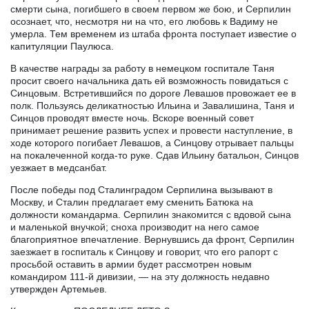
смерти сына, погибшего в своем первом же бою, и Серпилин
осознает, что, несмотря ни на что, его любовь к Вадиму не
умерла. Тем временем из штаба фронта поступает известие о
капитуляции Паулюса.
В качестве награды за работу в немецком госпитале Таня
просит своего начальника дать ей возможность повидаться с
Синцовым. Встретившийся по дороге Левашов провожает ее в
полк. Пользуясь деликатностью Ильина и Завалишина, Таня и
Синцов проводят вместе ночь. Вскоре военный совет
принимает решение развить успех и провести наступление, в
ходе которого погибает Левашов, а Синцову отрывает пальцы
на покалеченной когда-то руке. Сдав Ильину батальон, Синцов
уезжает в медсанбат.
После победы под Сталинградом Серпилина вызывают в
Москву, и Сталин предлагает ему сменить Батюка на
должности командарма. Серпилин знакомится с вдовой сына
и маленькой внучкой; сноха производит на него самое
благоприятное впечатление. Вернувшись да фронт, Серпилин
заезжает в госпиталь к Синцову и говорит, что его рапорт с
просьбой оставить в армии будет рассмотрен новым
командиром 111-й дивизии, — на эту должность недавно
утвержден Артемьев.