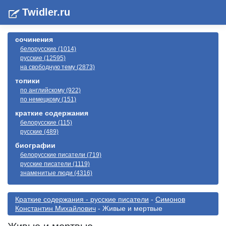
Twidler.ru
сочинения
белорусские (1014)
русские (12595)
на свободную тему (2873)
топики
по английскому (922)
по немецкому (151)
краткие содержания
белорусские (115)
русские (489)
биографии
белорусские писатели (719)
русские писатели (1119)
знаменитые люди (4316)
Краткие содержания - русские писатели
-
Симонов
Константин Михайлович
- Живые и мертвые