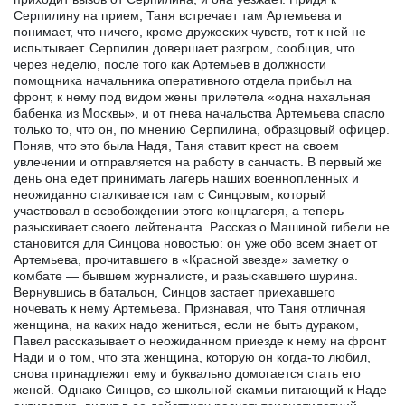
Серпилину на прием, Таня встречает там Артемьева и
понимает, что ничего, кроме дружеских чувств, тот к ней не
испытывает. Серпилин довершает разгром, сообщив, что
через неделю, после того как Артемьев в должности
помощника начальника оперативного отдела прибыл на
фронт, к нему под видом жены прилетела «одна нахальная
бабенка из Москвы», и от гнева начальства Артемьева спасло
только то, что он, по мнению Серпилина, образцовый офицер.
Поняв, что это была Надя, Таня ставит крест на своем
увлечении и отправляется на работу в санчасть. В первый же
день она едет принимать лагерь наших военнопленных и
неожиданно сталкивается там с Синцовым, который
участвовал в освобождении этого концлагеря, а теперь
разыскивает своего лейтенанта. Рассказ о Машиной гибели не
становится для Синцова новостью: он уже обо всем знает от
Артемьева, прочитавшего в «Красной звезде» заметку о
комбате — бывшем журналисте, и разыскавшего шурина.
Вернувшись в батальон, Синцов застает приехавшего
ночевать к нему Артемьева. Признавая, что Таня отличная
женщина, на каких надо жениться, если не быть дураком,
Павел рассказывает о неожиданном приезде к нему на фронт
Нади и о том, что эта женщина, которую он когда-то любил,
снова принадлежит ему и буквально домогается стать его
женой. Однако Синцов, со школьной скамьи питающий к Наде