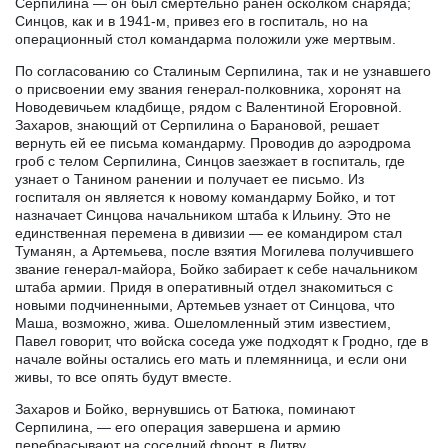
Серпилина — он был смертельно ранен осколком снаряда;
Синцов, как и в 1941-м, привез его в госпиталь, но на
операционный стол командарма положили уже мертвым.
По согласованию со Сталиным Серпилина, так и не узнавшего
о присвоении ему звания генерал-полковника, хоронят на
Новодевичьем кладбище, рядом с Валентиной Егоровной.
Захаров, знающий от Серпилина о Барановой, решает
вернуть ей ее письма командарму. Проводив до аэродрома
гроб с телом Серпилина, Синцов заезжает в госпиталь, где
узнает о Танином ранении и получает ее письмо. Из
госпиталя он является к новому командарму Бойко, и тот
назначает Синцова начальником штаба к Ильину. Это не
единственная перемена в дивизии — ее командиром стал
Туманян, а Артемьева, после взятия Могилева получившего
звание генерал-майора, Бойко забирает к себе начальником
штаба армии. Придя в оперативный отдел знакомиться с
новыми подчиненными, Артемьев узнает от Синцова, что
Маша, возможно, жива. Ошеломленный этим известием,
Павел говорит, что войска соседа уже подходят к Гродно, где в
начале войны остались его мать и племянница, и если они
живы, то все опять будут вместе.
Захаров и Бойко, вернувшись от Батюка, поминают
Серпилина, — его операция завершена и армию
перебрасывают на соседний фронт, в Литву.