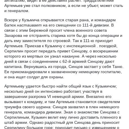
антипатию, видит в ее действиях расчет: тридцатилетний
Артемьев уже стал полковником, а если не убьют, может стать
и генералом.
Вскоре у Кузьмича открывается старая рана, и командарм
Батюк
настаивает
на его смещении со 111-й дивизии. В
связи с этим Бережной просит члена военного совета
Захарова не отстранять старика хотя бы до конца операции и
дать ему заместителя по строевой. Так в 111-ю приходит
Артемьев. Приехав к Кузьмичу с инспекционной . поездкой,
Серпилин просит передать привет Синцову, о воскрешении
которого из мертвых он узнал накануне. А через несколько
дней в связи с соединением с 62-й армией Синцову дают
капитана. Вернувшись из города, Синцов застает у себя Таню.
Ее прикомандировали к захваченному немецкому госпиталю,
и она ищет солдат для охраны.
Артемьеву удается быстро найти общий язык с Кузьмичом;
несколько дней он интенсивно работает, участвуя в
завершении разгрома VI немецкой армии. Внезапно его
вызывают к комдиву, и там Артемьев становится свидетелем
триумфа своего шурина: Синцов захватил в плен немецкого
генерала, командира дивизии. Зная о знакомстве Синцова с
Серпилиным, Кузьмич велит ему лично доставить пленного в
штаб армии. Однако радостный для Синцова день приносит
Серпилину большое горе: приходит письмо с извещением о