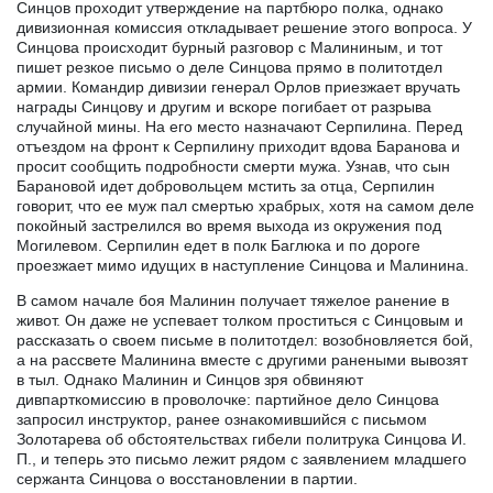
Синцов проходит утверждение на партбюро полка, однако
дивизионная комиссия откладывает решение этого вопроса. У
Синцова происходит бурный разговор с Малининым, и тот
пишет резкое письмо о деле Синцова прямо в политотдел
армии. Командир дивизии генерал Орлов приезжает вручать
награды Синцову и другим и вскоре погибает от разрыва
случайной мины. На его место назначают Серпилина. Перед
отъездом на фронт к Серпилину приходит вдова Баранова и
просит сообщить подробности смерти мужа. Узнав, что сын
Барановой идет добровольцем мстить за отца, Серпилин
говорит, что ее муж пал смертью храбрых, хотя на самом деле
покойный застрелился во время выхода из окружения под
Могилевом. Серпилин едет в полк Баглюка и по дороге
проезжает мимо идущих в наступление Синцова и Малинина.
В самом начале боя Малинин получает тяжелое ранение в
живот. Он даже не успевает толком проститься с Синцовым и
рассказать о своем письме в политотдел: возобновляется бой,
а на рассвете Малинина вместе с другими ранеными вывозят
в тыл. Однако Малинин и Синцов зря обвиняют
дивпарткомиссию в проволочке: партийное дело Синцова
запросил инструктор, ранее ознакомившийся с письмом
Золотарева об обстоятельствах гибели политрука Синцова И.
П., и теперь это письмо лежит рядом с заявлением младшего
сержанта Синцова о восстановлении в партии.