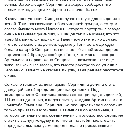
войны. Встречающий Серпилина Захаров сообщает, что
новым командующим их фронта назначен Батюк.
В канун наступления Синцов получает отпуск для свидания с
женой. Таня рассказывает об их умершей дочери, о смерти
своего бывшего мужа Николая и «старого парторга» с завода;
она не называет фамилию, и Синцов так и не узнает, что это
умер Малинин. Он видит, что Таню что-то гнетет, но думает,
что это связано с их дочкой. Однако у Тани есть еще одна
беда, о которой Синцов пока не знает: бывший командир ее
партизанской бригады сообщил Тане, что Маша — сестра
Артемьева и первая жена Синцова, — возможно, все еще
жива, так как выяснилось, что вместо расстрела ее угнали в
Германию. Ничего не сказав Синцову, Таня решает расстаться
с ним.
Согласно планам Батюка, армия Серпилина должна стать
движущей силой предстоящего наступления. Под
командованием Серпилина оказываются тринадцать дивизий;
111-ю выводят в тыл, к недовольству комдива Артемьева и его
начштаба Туманяна. Серпилин же планирует использовать их
только при взятии Могилева. Размышляя об Артемьеве, в
котором он видит опыт, соединенный с молодостью, Серпилин
ставит в заслугу комдиву и то, что он не любит мельтешить
перед начальством, даже перед недавно приезжавшим в