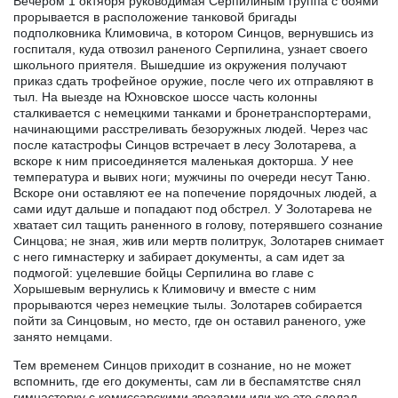
Вечером 1 октября руководимая Серпилиным группа с боями
прорывается в расположение танковой бригады
подполковника Климовича, в котором Синцов, вернувшись из
госпиталя, куда отвозил раненого Серпилина, узнает своего
школьного приятеля. Вышедшие из окружения получают
приказ сдать трофейное оружие, после чего их отправляют в
тыл. На выезде на Юхновское шоссе часть колонны
сталкивается с немецкими танками и бронетранспортерами,
начинающими расстреливать безоружных людей. Через час
после катастрофы Синцов встречает в лесу Золотарева, а
вскоре к ним присоединяется маленькая докторша. У нее
температура и вывих ноги; мужчины по очереди несут Таню.
Вскоре они оставляют ее на попечение порядочных людей, а
сами идут дальше и попадают под обстрел. У Золотарева не
хватает сил тащить раненного в голову, потерявшего сознание
Синцова; не зная, жив или мертв политрук, Золотарев снимает
с него гимнастерку и забирает документы, а сам идет за
подмогой: уцелевшие бойцы Серпилина во главе с
Хорышевым вернулись к Климовичу и вместе с ним
прорываются через немецкие тылы. Золотарев собирается
пойти за Синцовым, но место, где он оставил раненого, уже
занято немцами.
Тем временем Синцов приходит в сознание, но не может
вспомнить, где его документы, сам ли в беспамятстве снял
гимнастерку с комиссарскими звездами или же это сделал