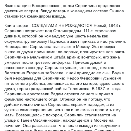
Взяв станцию Воскресенское, полки Серпилина продолжают
движение вперед. Ввиду потерь в командном составе Синцов
становится командиром взвода.
Книга вторая. СОЛДАТАМИ НЕ РОЖДАЮТСЯ Новый, 1943 г.
Серпилин встречает под Сталинградом. 111-я стрелковая
дивизия, которой он командует, уже шесть недель как
окружила группировку Паулюса и ждет приказа о наступлении.
Неожиданно Серпилина вызывают в Москву. Эта поездка
вызвана двумя причинами: во-первых, планируется назначить
Серпилина начальником штаба армии; во-вторых, его жена
умирает после третьего инфаркта. Приехав домой и
расспросив соседку, Серпилин узнает, что перед тем как
Валентина Егоровна заболела, к ней приходил ее сын. Вадим
был неродным для Серпилина: Федор Федорович усыновил
пятилетнего ребенка, женившись на его матери, вдове своего
друга, героя гражданской войны Толстикова. В 1937-м, когда
Серпилина арестовали Вадим отрекся от него и принял
фамилию настоящего отца. Отрекся он не потому, что
действительно считал Серпилина «врагом народа», а из
чувства самосохранения, чего так и не смогла простить ему
мать. Возвращаясь с похорон, Серпилин сталкивается на
улице с Таней Овсянниковой, находящейся в Москве на
лечении. Она рассказывает что после выхода из окружения
партизанила и была в подполье в Смоленске. Серпилин