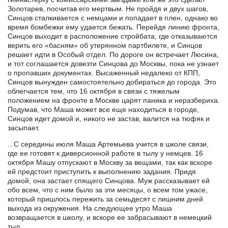
Золотарев, посчитав его мертвым. Не пройдя и двух шагов,
Синцов сталкивается с немцами и попадает в плен, однако во
время бомбежки ему удается бежать. Перейдя линию фронта,
Синцов выходит в расположение стройбата, где отказываются
верить его «басням» об утерянном партбилете, и Синцов
решает идти в Особый отдел. По дороге он встречает Люсина,
и тот соглашается довезти Синцова до Москвы, пока не узнает
о пропавших документах. Высаженный недалеко от КПП,
Синцов вынужден самостоятельно добираться до города. Это
облегчается тем, что 16 октября в связи с тяжелым
положением на фронте в Москве царят паника и неразбериха.
Подумав, что Маша может все еще находиться в городе,
Синцов идет домой и, никого не застав, валится на тюфяк и
засыпает.
...С середины июля Маша Артемьева учится в школе связи,
где ее готовят к диверсионной работе в тылу у немцев. 16
октября Машу отпускают в Москву за вещами, так как вскоре
ей предстоит приступить к выполнению задания. Придя
домой, она застает спящего Синцова. Муж рассказывает ей
обо всем, что с ним было за эти месяцы, о всем том ужасе,
который пришлось пережить за семьдесят с лишним дней
выхода из окружения. На следующее утро Маша
возвращается в школу, и вскоре ее забрасывают в немецкий
тыл.