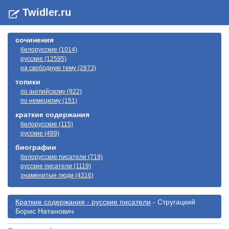
Twidler.ru
сочинения
белорусские (1014)
русские (12595)
на свободную тему (2873)
топики
по английскому (922)
по немецкому (151)
краткие содержания
белорусские (115)
русские (489)
биографии
белорусские писатели (719)
русские писатели (1119)
знаменитые люди (4316)
Краткие содержания - русские писатели
- Стругацкий
Борис Натанович