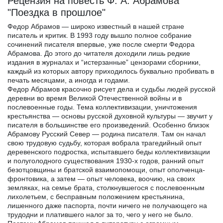
Рецензия на повесть Ф. А. Абрамова
"Поездка в прошлое"
Федор Абрамов — широко известный в нашей стране
писатель и критик. В 1993 году вышло полное собрание
сочинений писателя впервые, уже после смерти Федора
Абрамова. До этого до читателя доходили лишь редкие
издания в журналах и “истерзанные” цензорами сборники,
каждый из которых автору приходилось буквально пробивать в
печать месяцами, а иногда и годами.
Федор Абрамов красочно рисует дела и судьбы людей русской
деревни во время Великой Отечественной войны и в
послевоенные годы. Тема коллективизации, уничтожения
крестьянства — основы русской духовной культуры — звучит у
писателя в большинстве его произведений. Особенно близок
Абрамову Русский Север — родина писателя. Там он начал
свою трудовую судьбу, которая вобрала трагедийный опыт
деревенского подростка, испытавшего беды коллективизации
и полуголодного существования 1930-х годов, ранний опыт
безотцовщины и братской взаимопомощи, опыт ополченца-
фронтовика, а затем — опыт человека, воочию, на своих
земляках, на семье брата, столкнувшегося с послевоенным
лихолетьем, с бесправным положением крестьянина,
лишенного даже паспорта, почти ничего не получающего на
трудодни и платившего налог за то, чего у него не было.