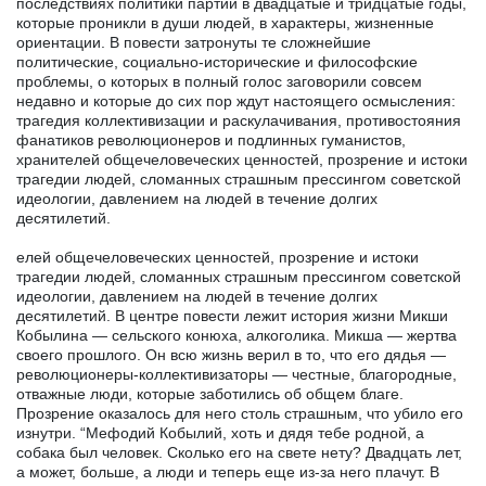
последствиях политики партии в двадцатые и тридцатые годы,
которые проникли в души людей, в характеры, жизненные
ориентации. В повести затронуты те сложнейшие
политические, социально-исторические и философские
проблемы, о которых в полный голос заговорили совсем
недавно и которые до сих пор ждут настоящего осмысления:
трагедия коллективизации и раскулачивания, противостояния
фанатиков революционеров и подлинных гуманистов,
хранителей общечеловеческих ценностей, прозрение и истоки
трагедии людей, сломанных страшным прессингом советской
идеологии, давлением на людей в течение долгих
десятилетий.
елей общечеловеческих ценностей, прозрение и истоки
трагедии людей, сломанных страшным прессингом советской
идеологии, давлением на людей в течение долгих
десятилетий. В центре повести лежит история жизни Микши
Кобылина — сельского конюха, алкоголика. Микша — жертва
своего прошлого. Он всю жизнь верил в то, что его дядья —
революционеры-коллективизаторы — честные, благородные,
отважные люди, которые заботились об общем благе.
Прозрение оказалось для него столь страшным, что убило его
изнутри. “Мефодий Кобылий, хоть и дядя тебе родной, а
собака был человек. Сколько его на свете нету? Двадцать лет,
а может, больше, а люди и теперь еще из-за него плачут. В