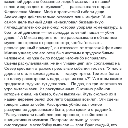
кажинной деревне безвинных людей сказнил, а в нашей
волости зараз десять мужиков”, — рассказывала старая
Федосеевна Микше. Миф о трагической гибели дяди
Александра действительно оказался лишь мифом: “А на
самом деле пьяный дядя изнасиловал беззащитную
пятнадцатилетнюю девчонку, которая убирала комендатуру, а
брат этой девчонки — четырнадцатилетний пацан — убил
дядю...” А Микша верил в то, что рассказывали в областном
музее: он отрекся от родного отца, чтобы “показать
революционный пример”, он отказался от отцовской фамилии.
Микша узнает, что его отец был честным и трудолюбивым
человеком, но уже было поздно чего-либо исправлять.
Сцены раскулачивания, жизни “лишенцев” или сосланных на
Север крестьян отражают реальные события тех лет: “У нас в
деревне стали колхоз делать — караул кричи. Три хозяйства
по плану распотрошить надо, а где их взять?” “А в этом самом
тридцатом году что тут делалось… По два, по три мертвяка за
утро вытаскивали. Из раскулаченных. С южных районов
которые к нам, на Север, были высланы. Жуть сколько их в
нашей деревне было! Все лето баржами возили”. Эти сцены
говорят сами за себя. Расстрелы, убийства, полное
разрушение деревенского быта, реки крови и страданий…
“Раскулачивали наиболее расторопных, хозяйственно-
инициативных мужиков. Построил мельницу, завел
смолокурню, маслобойку выписал — враг. Враг каждый, кто