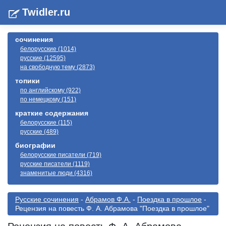
Twidler.ru
сочинения
белорусские (1014)
русские (12595)
на свободную тему (2873)
топики
по английскому (922)
по немецкому (151)
краткие содержания
белорусские (115)
русские (489)
биографии
белорусские писатели (719)
русские писатели (1119)
знаменитые люди (4316)
Русские сочинения
-
Абрамов Ф.А.
-
Поездка в прошлое
-
Рецензия на повесть Ф. А. Абрамова "Поездка в прошлое"