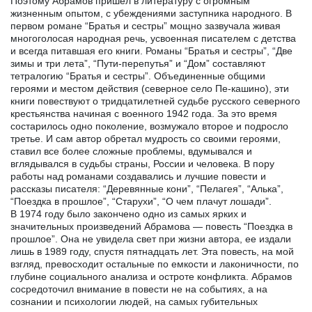
Поэтому Абрамов пришел в литературу с огромным
жизненным опытом, с убеждениями заступника народного. В
первом романе “Братья и сестры” мощно зазвучала живая
многоголосая народная речь, усвоенная писателем с детства
и всегда питавшая его книги. Романы “Братья и сестры”, “Две
зимы и три лета”, “Пути-перепутья” и “Дом” составляют
тетралогию “Братья и сестры”. Объединенные общими
героями и местом действия (северное село Пе-кашино), эти
книги повествуют о тридцатилетней судьбе русского северного
крестьянства начиная с военного 1942 года. За это время
состарилось одно поколение, возмужало второе и подросло
третье. И сам автор обретал мудрость со своими героями,
ставил все более сложные проблемы, вдумывался и
вглядывался в судьбы страны, России и человека. В пору
работы над романами создавались и лучшие повести и
рассказы писателя: “Деревянные кони”, “Пелагея”, “Алька”,
“Поездка в прошлое”, “Старухи”, “О чем плачут лошади”.
В 1974 году было закончено одно из самых ярких и
значительных произведений Абрамова — повесть “Поездка в
прошлое”. Она не увидела свет при жизни автора, ее издали
лишь в 1989 году, спустя пятнадцать лет. Эта повесть, на мой
взгляд, превосходит остальные по емкости и лаконичности, по
глубине социального анализа и остроте конфликта. Абрамов
сосредоточил внимание в повести не на событиях, а на
сознании и психологии людей, на самых губительных