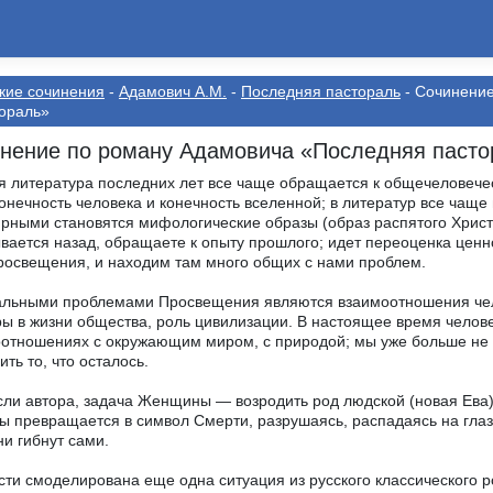
кие сочинения
-
Адамович А.М.
-
Последняя пастораль
- Сочинени
ораль»
нение по роману Адамовича «Последняя пасто
я литература последних лет все чаще обращается к общечеловечес
онечность человека и конечность вселенной; в литератур все чащ
рными становятся мифологические образы (образ распятого Христа
вается назад, обращаете к опыту прошлого; идет переоценка ценнос
росвещения, и находим там много общих с нами проблем.
льными проблемами Просвещения являются взаимоотношения чело
ры в жизни общества, роль цивилизации. В настоящее время человеч
отношениях с окружающим миром, с природой; мы уже больше не н
ить то, что осталось.
ли автора, задача Женщины — возродить род людской (новая Ева),
ы превращается в символ Смерти, разрушаясь, распадаясь на глаза
ни гибнут сами.
сти смоделирована еще одна ситуация из русского классическог