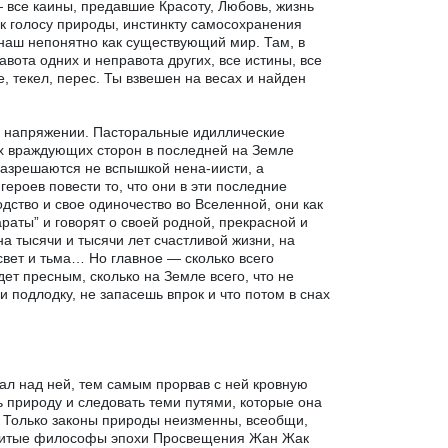
 все каины, предавшие Красоту, Любовь, жизнь
 к голосу природы, инстинкту самосохранения
, наш непонятно как существующий мир. Там, в
ота одних и неправота других, все истины, все
е, текел, перес. Ты взвешен на весах и найден
ом напряжении. Пасторальные идиллические
х враждующих сторон в последней на Земле
 разрешаются не вспышкой нена-иисти, а
ероев повести то, что они в эти последние
дство и свое одиночество во Вселенной, они как
раты” и говорят о своей родной, прекрасной и
на тысячи и тысячи лет счастливой жизни, на
 свет и тьма… Но главное — сколько всего
ет пресным, сколько на Земле всего, что не
 подлодку, не запасешь впрок и что потом в снах
ал над ней, тем самым прорвав с ней кровную
 природу и следовать теми путями, которые она
т. Только законы природы неизменны, всеобщи,
енитые философы эпохи Просвещения Жан Жак