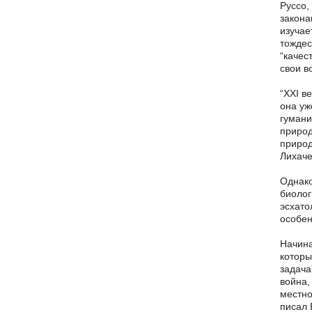
Руссо,
закона
изучае
тождес
“качес
свои в
“XXI в
она уж
гумани
природ
природ
Лихаче
Однако
биолог
эсхато
особен
Начина
которы
задача
война,
местно
писал 