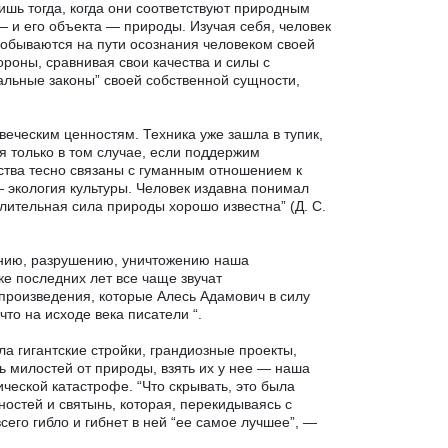
ишь тогда, когда они соответствуют природным
 и его объекта — природы. Изучая себя, человек
добываются на пути осознания человеком своей
ороны, сравнивая свои качества и силы с
ральные законы” своей собственной сущности,
веческим ценностям. Техника уже зашла в тупик,
я только в том случае, если поддержим
ства тесно связаны с гуманным отношением к
 экология культуры. Человек издавна понимал
елительная сила природы хорошо известна” (Д. С.
вению, разрушению, уничтожению наша
ке последних лет все чаще звучат
произведения, которые Алесь Адамович в силу
что на исходе века писатели “.
ла гигантские стройки, грандиозные проекты,
 милостей от природы, взять их у нее — наша
ической катастрофе. “Что скрывать, это была
ностей и святынь, которая, перекидываясь с
всего гибло и гибнет в ней “ее самое лучшее”, —