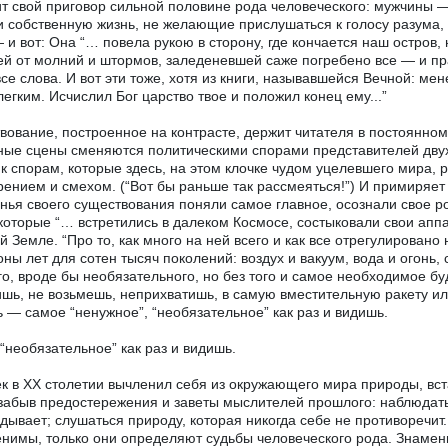
т свой приговор сильной половине рода человеческого: мужчины —
и собственную жизнь, не желающие прислушаться к голосу разума,
 и вот: Она “… повела рукою в сторону, где кончается наш остров
й от молний и штормов, заледеневшей саже погребено все — и прав
все слова. И вот эти тоже, хотя из книги, называвшейся Вечной: мен
легким. Исчислил Бог царство твое и положил конец ему...”
вование, построенное на контрасте, держит читателя в постоянн
ые сцены сменяются политическими спорами представителей дву
 к спорам, которые здесь, на этом клочке чудом уцелевшего мира,
ением и смехом. (“Вот бы раньше так рассмеяться!”) И примиряет г
нья своего существования поняли самое главное, осознали свое ро
которые “… встретились в далеком Космосе, состыковали свои аппа
й Земле. “Про то, как много на ней всего и как все отрегулировано 
ны лет для сотен тысяч поколений: воздух и вакуум, вода и огонь,
о, вроде бы необязательного, но без того и самое необходимое буд
ишь, не возьмешь, неприхватишь, в самую вместительную ракету или
 — самое “ненужное”, “необязательное” как раз и видишь.
 “необязательное” как раз и видишь.
к в XX столетии вычленил себя из окружающего мира природы, вст
 забыв предостережения и заветы мыслителей прошлого: наблюдать
дывает; слушаться природу, которая никогда себе не противоречи
нимы, только они определяют судьбы человеческого рода. Знам