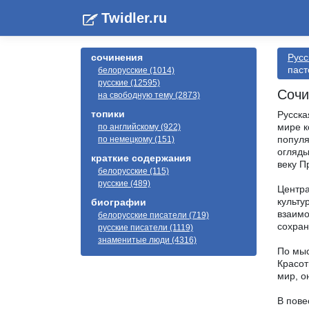
Twidler.ru
сочинения
Русс
паст
белорусские (1014)
русские (12595)
Сочи
на свободную тему (2873)
топики
Русска
мире к
по английскому (922)
популя
по немецкому (151)
огляды
краткие содержания
веку П
белорусские (115)
русские (489)
Центра
культу
биографии
взаимо
белорусские писатели (719)
сохран
русские писатели (1119)
знаменитые люди (4316)
По мыс
Красот
мир, о
В пове