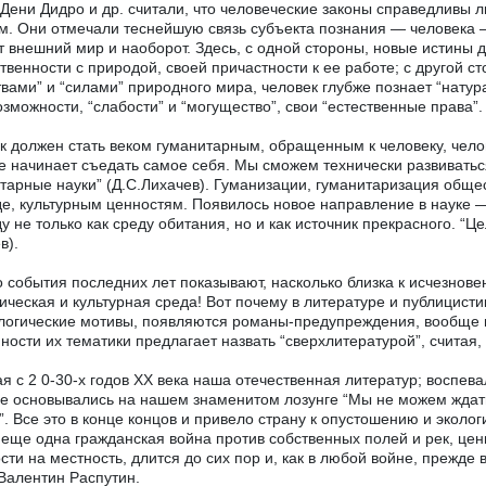
 Дени Дидро и др. считали, что человеческие законы справедливы л
м. Они отмечали теснейшую связь субъекта познания — человека —
т внешний мир и наоборот. Здесь, с одной стороны, новые истины 
твенности с природой, своей причастности к ее работе; с другой ст
твами” и “силами” природного мира, человек глубже познает “нату
озможности, “слабости” и “могущество”, свои “естественные права”.
ек должен стать веком гуманитарным, обращенным к человеку, чело
е начинает съедать самое себя. Мы сможем технически развиватьс
тарные науки” (Д.С.Лихачев). Гуманизации, гуманитаризация обще
е, культурным ценностям. Появилось новое направление в науке —
у не только как среду обитания, но и как источник прекрасного. “Ц
в).
 события последних лет показывают, насколько близка к исчезно
ическая и культурная среда! Вот почему в литературе и публицисти
логические мотивы, появляются романы-предупреждения, вообще 
ности их тематики предлагает назвать “сверхлитературой”, считая, 
я с 2 0-30-х годов XX века наша отечественная литератур; воспева
е основывались на нашем знаменитом лозунге “Мы не можем ждать
”. Все это в конце концов и привело страну к опустошению и эколог
 еще одна гражданская война против собственных полей и рек, цен
сти на местность, длится до сих пор и, как в любой войне, прежде 
Валентин Распутин.