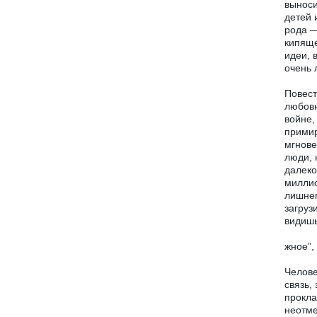
выноси
детей 
рода —
кипяще
идеи, 
очень 
Повест
любовн
войне,
примир
мгнове
люди, 
далеко
миллио
лишнег
загруз
видишь
жное”,
Челове
связь,
прокла
неотме