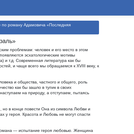
е по роману Адамовича «Последняя
раль»
ким проблемам: человек и его место в этом
е появляются эсхатологические мотивы
) и т.д. Современная литература как бы
тей, и чаще всего мы обращаемся к XVIII веку, к
века и общества, частного и общего, роль
ество как бы зашло в тупик в своих
аступаем на природу, а отступаем, пытаясь
 но в конце повести Она из символа Любви и
х у героя. Красота и Любовь не могут спасти
о романа — испытание героя любовью. Женщина