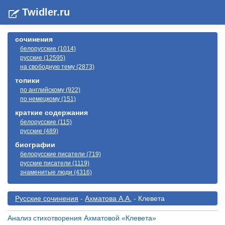
Twidler.ru
сочинения
белорусские (1014)
русские (12595)
на свободную тему (2873)
топики
по английскому (922)
по немецкому (151)
краткие содержания
белорусские (115)
русские (489)
биографии
белорусские писатели (719)
русские писатели (1119)
знаменитые люди (4316)
Русские сочинения
-
Ахматова А.А.
- Клевета
Анализ стихотворения Ахматовой «Клевета»