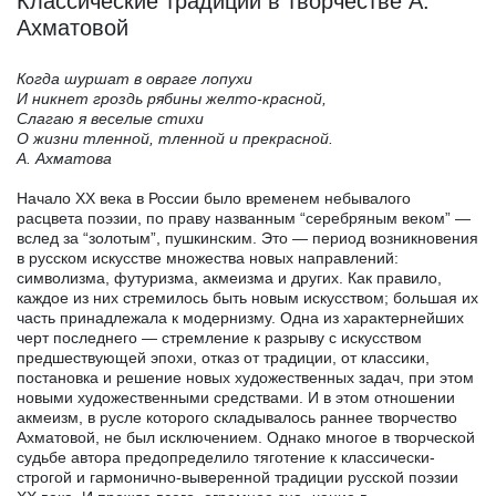
Классические традиции в творчестве А.
Ахматовой
Когда шуршат в овраге лопухи
И никнет гроздь рябины желто-красной,
Слагаю я веселые стихи
О жизни тленной, тленной и прекрасной.
А. Ахматова
Начало XX века в России было временем небывалого
расцвета поэзии, по праву названным “серебряным веком” —
вслед за “золотым”, пушкинским. Это — период возникновения
в русском искусстве множества новых направлений:
символизма, футуризма, акмеизма и других. Как правило,
каждое из них стремилось быть новым искусством; большая их
часть принадлежала к модернизму. Одна из характернейших
черт последнего — стремление к разрыву с искусством
предшествующей эпохи, отказ от традиции, от классики,
постановка и решение новых художественных задач, при этом
новыми художественными средствами. И в этом отношении
акмеизм, в русле которого складывалось раннее творчество
Ахматовой, не был исключением. Однако многое в творческой
судьбе автора предопределило тяготение к классически-
строгой и гармонично-выверенной традиции русской поэзии