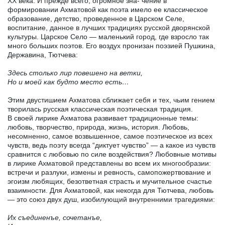
XX века. И прежде всего, огромное зна- чение в
формировании Ахматовой как поэта имело ее классическое
образование, детство, проведенное в Царском Селе,
воспитание, данное в лучших традициях русской дворянской
культуры. Царское Село — маленький город, где взросло так
много больших поэтов. Его воздух пронизан поэзией Пушкина,
Державина, Тютчева:
Здесь столько лир повешено на ветки,
Но и моей как будто место есть…
Этим двустишием Ахматова сближает себя и тех, чьим гением
творилась русская классическая поэтическая традиция.
В своей лирике Ахматова развивает традиционные темы:
любовь, творчество, природа, жизнь, история. Любовь,
несомненно, самое возвышенное, самое поэтическое из всех
чувств, ведь поэту всегда “диктует чувство” — а какое из чувств
сравнится с любовью по силе воздействия? Любовные мотивы
в лирике Ахматовой представлены во всем их многообразии:
встречи и разлуки, измены и ревность, самопожертвование и
эгоизм любящих, безответная страсть и мучительное счастье
взаимности. Для Ахматовой, как некогда для Тютчева, любовь
— это союз двух душ, изобилующий внутренними трагедиями:
Их съединенъе, сочетанъе,