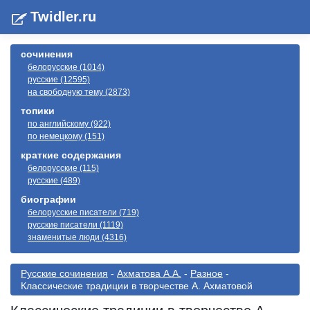
Twidler.ru
сочинения
белорусские (1014)
русские (12595)
на свободную тему (2873)
топики
по английскому (922)
по немецкому (151)
краткие содержания
белорусские (115)
русские (489)
биографии
белорусские писатели (719)
русские писатели (1119)
знаменитые люди (4316)
Русские сочинения
-
Ахматова А.А.
-
Разное
-
Классические традиции в творчестве А. Ахматовой