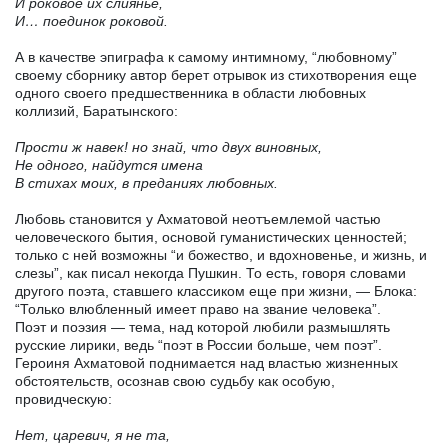
И роковое их слиянье,
И… поединок роковой.
А в качестве эпиграфа к самому интимному, “любовному”
своему сборнику автор берет отрывок из стихотворения еще
одного своего предшественника в области любовных
коллизий, Баратынского:
Прости ж навек! но знай, что двух виновных,
Не одного, найдутся имена
В стихах моих, в преданиях любовных.
Любовь становится у Ахматовой неотъемлемой частью
человеческого бытия, основой гуманистических ценностей;
только с ней возможны “и божество, и вдохновенье, и жизнь, и
слезы”, как писал некогда Пушкин. То есть, говоря словами
другого поэта, ставшего классиком еще при жизни, — Блока:
“Только влюбленный имеет право на звание человека”.
Поэт и поэзия — тема, над которой любили размышлять
русские лирики, ведь “поэт в России больше, чем поэт”.
Героиня Ахматовой поднимается над властью жизненных
обстоятельств, осознав свою судьбу как особую,
провидческую:
Нет, царевич, я не та,