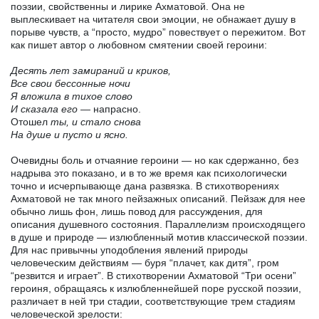
поэзии, свойственны и лирике Ахматовой. Она не
выплескивает на читателя свои эмоции, не обнажает душу в
порыве чувств, а “просто, мудро” повествует о пережитом. Вот
как пишет автор о любовном смятении своей героини:
Десять лет замираний и криков,
Все свои бессонные ночи
Я вложила в тихое слово
И сказала его
— напрасно.
Отошел
ты, и стало снова
На душе и пусто и ясно.
Очевидны боль и отчаяние героини — но как сдержанно, без
надрыва это показано, и в то же время как психологически
точно и исчерпывающе дана развязка. В стихотворениях
Ахматовой не так много пейзажных описаний. Пейзаж для нее
обычно лишь фон, лишь повод для рассуждения, для
описания душевного состояния. Параллелизм происходящего
в душе и природе — излюбленный мотив классической поэзии.
Для нас привычны уподобления явлений природы
человеческим действиям — буря “плачет, как дитя”, гром
“резвится и играет”. В стихотворении Ахматовой “Три осени”
героиня, обращаясь к излюбленнейшей поре русской поэзии,
различает в ней три стадии, соответствующие трем стадиям
человеческой зрелости: