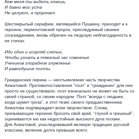
Кем меня ты видеть хочешь,
И давно мои уста
Не целуют, а пророчат.
Шестикрылый серафим, являвшийся Пушкину, приходит и к
героине; лермонтовский пророк, преследуемый своими
согражданами, вновь обречен на людскую неблагодарность в
ее стихах:
Иди один и исцеляй слепых,
Чтобы узнать в тяжелый час сомненья
Учеников злорадное глумленье
И равнодушие толпы.
Гражданская лирика — неотъемлемая часть творчества
Ахматовой. Противопоставления “поэт” и “гражданин” для нее
просто не существовало: поэт изначально не может не быть со
своей страной, со своим народом. Поэт “всегда с людьми,
когда шумит гроза”, и этот тезис своего предшественника
Ахматова подтверждает всем творчеством. Слова,
призывающие героиню бросить свой край, “глухой и грешный”,
оцениваются ею как недостойные высокого духа поэзии.
Для Ахматовой, унаследовавшей великую традицию русской
классики, веление долга превыше всего: