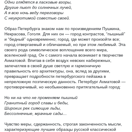
Одни глядятся в ласковые взоры,
Другие пьют до солнечных лучей,
А я всю ночь веду переговоры
С неукротимой совестью своей.
Образ Петербурга знаком нам по произведениям Пушкина,
Некрасова, Гоголя. Для них он — город контрастов, “пышный”
и “бедный” одновременно; город, где может произойти все;
город отвергаемый и обличаемый, но при этом любимый. Эта
своего рода символическое воплощение всего мира,
вселенский град. Он с самого начала возникает в творчестве
Ахматовой. Впитав в себя воздух невских набережных,
запечатлев в своей душе светлую и гармоничную
правильность его архитектуры, она, вслед за другими,
превращает подробности петербургского пейзажа в
непреложную поэтическую данность. Петербург Ахматовой —
противоречивый, но необыкновенно притягательный город:
Но ни
на что не променяем пышный
Гранитный город славы и беды,
Широких рек сияющие льды,
Бессолнечные, мрачные сады…
Чувство меры, сдержанность, строгая законченность мысли,
характеризующие лучшие образцы русской классической