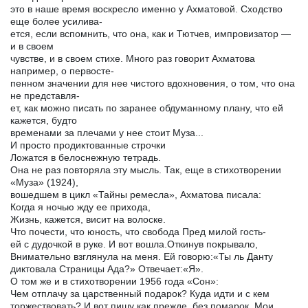
это в наше время воскресло именно у Ахматовой. Сходство
еще более усилива-
ется, если вспомнить, что она, как и Тютчев, импровизатор —
и в своем
чувстве, и в своем стихе. Много раз говорит Ахматова
например, о первосте-
пенном значении для нее чистого вдохновения, о том, что она
не представля-
ет, как можно писать по заранее обдуманному плану, что ей
кажется, будто
временами за плечами у нее стоит Муза...
И просто продиктованные строчки
Ложатся в белоснежную тетрадь.
Она не раз повторяла эту мысль. Так, еще в стихотворении
«Муза» (1924),
вошедшем в цикл «Тайны ремесла», Ахматова писала:
Когда я ночью жду ее прихода,
Жизнь, кажется, висит на волоске.
Что почести, что юность, что свобода Пред милой гость-
ей с дудочкой в руке. И вот вошла.Откинув покрывало,
Внимательно взглянула на меня. Ей говорю:«Ты ль Данту
диктовала Страницы Ада?» Отвечает:«Я».
О том же и в стихотворении 1956 года «Сон»:
Чем отплачу за царственный подарок? Куда идти и с кем
торжествовать? И вот пишу как прежде, без помарок, Мои