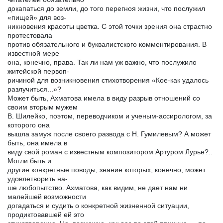
докапаться до земли, до того перегноя жизни, что послужил
«пищей» для воз-
никновения красоты цветка. С этой точки зрения она страстно
протестовала
против обязательного и буквалистского комментирования. В
известной мере
она, конечно, права. Так ли нам уж важно, что послужило
житейской первоп-
ричиной для возникновения стихотворения «Кое-как удалось
разлучиться...»?
Может быть, Ахматова имела в виду разрыв отношений со
своим вторым мужем
В. Шилейко, поэтом, переводчиком и ученым-ассирологом, за
которого она
вышла замуж после своего развода с Н. Гумилевым? А может
быть, она имела в
виду свой роман с известным композитором Артуром Лурье?..
Могли быть и
другие конкретные поводы, знание которых, конечно, может
удовлетворить на-
ше любопытство. Ахматова, как видим, не дает нам ни
малейшей возможности
догадаться и судить о конкретной жизненной ситуации,
продиктовавшей ей это