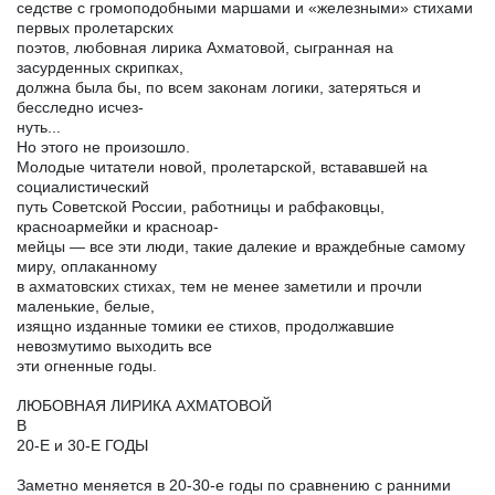
седстве с громоподобными маршами и «железными» стихами
первых пролетарских
поэтов, любовная лирика Ахматовой, сыгранная на
засурденных скрипках,
должна была бы, по всем законам логики, затеряться и
бесследно исчез-
нуть...
Но этого не произошло.
Молодые читатели новой, пролетарской, встававшей на
социалистический
путь Советской России, работницы и рабфаковцы,
красноармейки и красноар-
мейцы — все эти люди, такие далекие и враждебные самому
миру, оплаканному
в ахматовских стихах, тем не менее заметили и прочли
маленькие, белые,
изящно изданные томики ее стихов, продолжавшие
невозмутимо выходить все
эти огненные годы.
ЛЮБОВНАЯ ЛИРИКА АХМАТОВОЙ
В
20-Е и 30-Е ГОДЫ
Заметно меняется в 20-30-е годы по сравнению с ранними