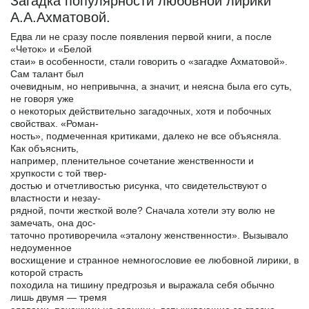
Загадка популярности любовной лирики
А.А.Ахматовой.
Едва ли не сразу после появления первой книги, а после
«Четок» и «Белой
стаи» в особенности, стали говорить о «загадке Ахматовой».
Сам талант был
очевидным, но непривычна, а значит, и неясна была его суть,
не говоря уже
о некоторых действительно загадочных, хотя и побочных
свойствах. «Роман-
ность», подмеченная критиками, далеко не все объясняла.
Как объяснить,
например, пленительное сочетание женственности и
хрупкости с той твер-
достью и отчетливостью рисунка, что свидетельствуют о
властности и незау-
рядной, почти жесткой воле? Сначала хотели эту волю не
замечать, она дос-
таточно противоречила «эталону женственности». Вызывало
недоуменное
восхищение и странное немногословие ее любовной лирики, в
которой страсть
походила на тишину предгрозья и выражала себя обычно
лишь двумя — тремя