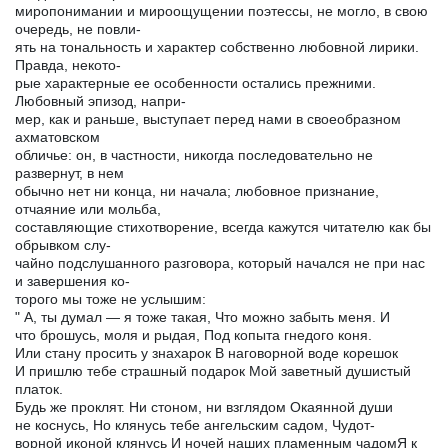
миропонимании и мироощущении поэтессы, не могло, в свою
очередь, не повли-
ять на тональность и характер собственно любовной лирики.
Правда, некото-
рые характерные ее особенности остались прежними.
Любовный эпизод, напри-
мер, как и раньше, выступает перед нами в своеобразном
ахматовском
обличье: он, в частности, никогда последовательно не
развернут, в нем
обычно нет ни конца, ни начала; любовное признание,
отчаяние или мольба,
составляющие стихотворение, всегда кажутся читателю как бы
обрывком слу-
чайно подслушанного разговора, который начался не при нас
и завершения ко-
торого мы тоже не услышим:
" А, ты думал — я тоже такая, Что можно забыть меня. И
что брошусь, моля и рыдая, Под копыта гнедого коня.
Или стану просить у знахарок В наговорной воде корешок
И пришлю тебе страшный подарок Мой заветный душистый
платок.
Будь же проклят. Ни стоном, ни взглядом Окаянной души
не коснусь, Но клянусь тебе ангельским садом, Чудот-
ворной иконой клянусь И ночей наших пламенным чадомЯ к