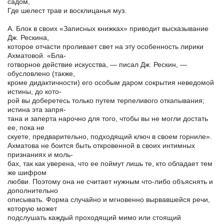
садом,
Где шелест трав и восклицанья муз.
А. Блок в своих «Записных книжках» приводит высказывание
Дж. Рескина,
которое отчасти проливает свет на эту особенность лирики
Ахматовой. «Бла-
готворное действие искусства, — писал Дж. Рескин, —
обусловлено (также,
кроме дидактичности) его особым даром сокрытия неведомой
истины, до кото-
рой вы доберетесь только путем терпеливого откапывания;
истина эта запря-
тана и заперта нарочно для того, чтобы вы не могли достать
ее, пока не
скуете, предварительно, подходящий ключ в своем горниле».
Ахматова не боится быть откровенной в своих интимных
признаниях и моль-
бах, так как уверена, что ее поймут лишь те, кто обладает тем
же шифром
любви. Поэтому она не считает нужным что-либо объяснять и
дополнительно
описывать. Форма случайно и мгновенно вырвавшейся речи,
которую может
подслушать каждый проходящий мимо или стоящий