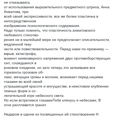
не отказываясь
от использования выразительного предметного штриха, Анна
Ахматова, при
всей своей экспрессивности, все же более пластична в
непосредственном
изображении психологического содержания.
Надо только помнить, что пластичность ахматовского
любовного стихотво-
рения ни в малейшей мере не предполагает описательности,
медленной теку-
чести или повествовательности. Перед нами по-прежнему —
взрыв, катастрофа,
момент неимоверного напряжения двух противоборствующих
сил, сошедшихся в
роковом поединке, но зато теперь это затмившее все
горизонты грозовое об-
лако, мечущее громы и молнии, возникает перед нашими
глазами во всей своей
устрашающей красоте и могуществе, в неистовом клублении
темных форм и ос-
лепительной игре небесного света:
Но если встретимся глазамиТебе клянусь я небесами, В
огне расплавится гранит.
Недаром в одном из посвященных ей стихотворении Н.