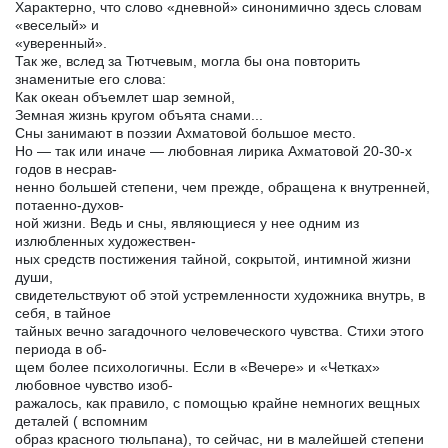
Характерно, что слово «дневной» синонимично здесь словам
«веселый» и
«уверенный».
Так же, вслед за Тютчевым, могла бы она повторить
знаменитые его слова:
Как океан объемлет шар земной,
Земная жизнь кругом объята снами...
Сны занимают в поэзии Ахматовой большое место.
Но — так или иначе — любовная лирика Ахматовой 20-30-х
годов в несрав-
ненно большей степени, чем прежде, обращена к внутренней,
потаенно-духов-
ной жизни. Ведь и сны, являющиеся у нее одним из
излюбленных художествен-
ных средств постижения тайной, сокрытой, интимной жизни
души,
свидетельствуют об этой устремленности художника внутрь, в
себя, в тайное
тайных вечно загадочного человеческого чувства. Стихи этого
периода в об-
щем более психологичны. Если в «Вечере» и «Четках»
любовное чувство изоб-
ражалось, как правило, с помощью крайне немногих вещных
деталей ( вспомним
образ красного тюльпана), то сейчас, ни в малейшей степени