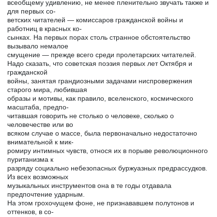
всеобщему удивлению, не менее пленительно звучать также и
для первых со-
ветских читателей — комиссаров гражданской войны и
работниц в красных ко-
сынках. На первых порах столь странное обстоятельство
вызывало немалое
смущение — прежде всего среди пролетарских читателей.
Надо сказать, что советская поэзия первых лет Октября и
гражданской
войны, занятая грандиозными задачами ниспровержения
старого мира, любившая
образы и мотивы, как правило, вселенского, космического
масштаба, предпо-
читавшая говорить не столько о человеке, сколько о
человечестве или во
всяком случае о массе, была первоначально недостаточно
внимательной к мик-
ромиру интимных чувств, относя их в порыве революционного
пуританизма к
разряду социально небезопасных буржуазных предрассудков.
Из всех возможных
музыкальных инструментов она в те годы отдавала
предпочтение ударным.
На этом грохочущем фоне, не признававшем полутонов и
оттенков, в со-