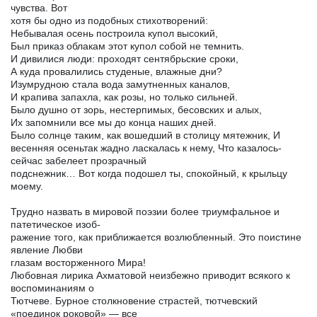
чувства. Вот
хотя бы одно из подобных стихотворений:
Небывалая осень построила купол высокий,
Был приказ облакам этот купол собой не темнить.
И дивилися люди: проходят сентябрьские сроки,
А куда провалились студеные, влажные дни?
Изумрудною стала вода замутненных каналов,
И крапива запахла, как розы, но только сильней.
Было душно от зорь, нестерпимых, бесовских и алых,
Их запомнили все мы до конца наших дней.
Было солнце таким, как вошедший в столицу мятежник, И
весенняя осеньтак жадно ласкалась к нему, Что казалось-
сейчас забелеет прозрачный
подснежник… Вот когда подошел ты, спокойный, к крыльцу
моему.
Трудно назвать в мировой поэзии более триумфальное и
патетическое изоб-
ражение того, как приближается возлюбленный. Это поистине
явление Любви
глазам восторженного Мира!
Любовная лирика Ахматовой неизбежно приводит всякого к
воспоминаниям о
Тютчеве. Бурное столкновение страстей, тютчевский
«поединок роковой» — все