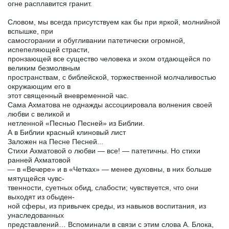
огне расплавится гранит.
Словом, мы всегда присутствуем как бы при яркой, молнийной
вспышке, при
самосгорании и обугливании патетически огромной,
испепеляющей страсти,
пронзающей все существо человека и эхом отдающейся по
великим безмолвным
пространствам, с библейской, торжественной молчаливостью
окружающим его в
этот священный вневременной час.
Сама Ахматова не однажды ассоциировала волнения своей
любви с великой и
нетленной «Песнью Песней» из Библии.
А в Библии красный клиновый лист
Заложен на Песне Песней...
Стихи Ахматовой о любви — все! — патетичны. Но стихи
ранней Ахматовой
— в «Вечере» и в «Четках» — менее духовны, в них больше
мятущейся чувс-
твенности, суетных обид, слабости; чувствуется, что они
выходят из обыден-
ной сферы, из привычек среды, из навыков воспитания, из
унаследованных
представлений… Вспоминали в связи с этим слова А. Блока,