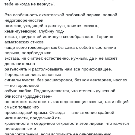
тебе никогда не вернусь".
Эта особенность ахматовской любовной лирики, полной
недоговоренностей,
намеков, уходящей в далекую, хочется сказать,
хемингуэевскую, глубину под-
текста, придает ей истинную своеобразность. Героиня
ахматовских стихов,
чаще всего говорящая как бы сама с собой в состоянии
порыва, полубреда или
экстаза, не считает, естественно, нужным, да и не может
дополнительно
разъяснять и растолковывать нам все происходящее.
Передаются лишь основные
сигналы чувств, без расшифровки, без комментариев, наспех
— по торопливой
азбуке любви. Подразумевается, что степень душевной
близости чудодействен-
но поможет нам понять как недостоющие звенья, так и общий
смысл только что
происшедшей драмы. Отсюда — впечатление крайней
интимности, предельной от-
кровенности и сердечной открытости этой лирики, что кажется
неожиданным и
парадоксальным, если вспомнить ее одновременную