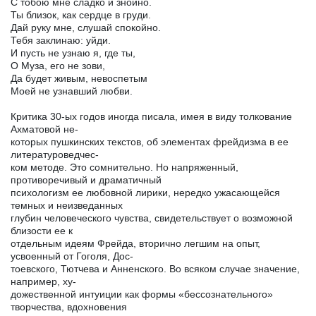
С тобою мне сладко и знойно.
Ты близок, как сердце в груди.
Дай руку мне, слушай спокойно.
Тебя заклинаю: уйди.
И пусть не узнаю я, где ты,
О Муза, его не зови,
Да будет живым, невоспетым
Моей не узнавший любви.
Критика 30-ых годов иногда писала, имея в виду толкование
Ахматовой не-
которых пушкинских текстов, об элементах фрейдизма в ее
литературоведчес-
ком методе. Это сомнительно. Но напряженный,
противоречивый и драматичный
психологизм ее любовной лирики, нередко ужасающейся
темных и неизведанных
глубин человеческого чувства, свидетельствует о возможной
близости ее к
отдельным идеям Фрейда, вторично легшим на опыт,
усвоенный от Гоголя, Дос-
тоевского, Тютчева и Анненского. Во всяком случае значение,
например, ху-
дожественной интуиции как формы «бессознательного»
творчества, вдохновения