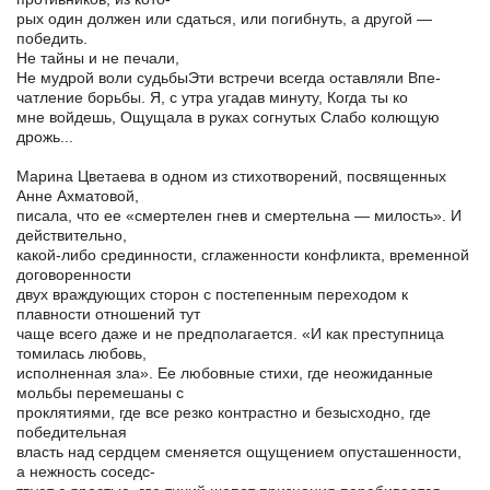
рых один должен или сдаться, или погибнуть, а другой —
победить.
Не тайны и не печали,
Не мудрой воли судьбыЭти встречи всегда оставляли Впе-
чатление борьбы. Я, с утра угадав минуту, Когда ты ко
мне войдешь, Ощущала в руках согнутых Слабо колющую
дрожь...
Марина Цветаева в одном из стихотворений, посвященных
Анне Ахматовой,
писала, что ее «смертелен гнев и смертельна — милость». И
действительно,
какой-либо срединности, сглаженности конфликта, временной
договоренности
двух враждующих сторон с постепенным переходом к
плавности отношений тут
чаще всего даже и не предполагается. «И как преступница
томилась любовь,
исполненная зла». Ее любовные стихи, где неожиданные
мольбы перемешаны с
проклятиями, где все резко контрастно и безысходно, где
победительная
власть над сердцем сменяется ощущением опусташенности,
а нежность соседс-