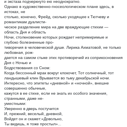
и экстаза подчеркнуто ею неоднократно.
Однако в художественно-гносеологическом плане здесь, в
истоках, не
столько, конечно, Фрейд, сколько уходящее к Тютчеву и
романтикам дуалисти-
ческое разделение мира на две враждующие стихии —
область Дня и область
Ночи, столкновение которых рождает непримиримые и
глубоко болезненные про-
тиворечия в человеческой душе. Лирика Ахматовой, не только
любовная, рож-
дается на самом стыке этих противоречий из соприкосновения
Дня с Ночью и
Бодрствования со Сном:
Когда бессонный мрак вокруг клокочет, Тот солнечный, тот
ландышевый клин Врывается во тьму декабрьской ночи.
Интересно, что эпитеты «дневной» и «ночной», внешне
совершенно обычные,
кажутся в ее стихе, если не знать их особого значения,
странными, даже не-
уместными:
Уверенно в дверь постучится
И, прежний, веселый, дневной,
Войдет он и скажет:«Довольно,
Ты видишь, я тоже простыл»...