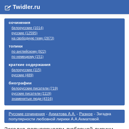
Twidler.ru
сочинения
белорусские (1014)
русские (12595)
на свободную тему (2873)
топики
по английскому (922)
по немецкому (151)
краткие содержания
белорусские (115)
русские (489)
биографии
белорусские писатели (719)
русские писатели (1119)
знаменитые люди (4316)
Русские сочинения
-
Ахматова А.А.
-
Разное
- Загадка
популярности любовной лирики А.А.Ахматовой.