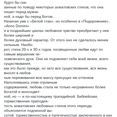
будто бы ска-
занные по поводу некоторых ахматовских стихов, что она
пишет перед мужчи-
ной, а надо бы перед Богом...
Начиная уже с «Белой стаи», но особенно в «Подорожнике»,
«Anno Domini»
и в позднейших циклах любовное чувство приобретает у нее
более широкий и
более духовный характер. От этого оно не сделалось менее
сильным. Наобо-
рот, стихи 20-х и 30-х годов, посвященные любви идут по
самым вершинам че-
ловеческого духа. Они не подчиняют себе всей жизни, всего
существования,
как это было прежде, но зато все существование, вся жизнь
вносят в любов-
ные переживания всю массу присущих им оттенков.
Наполнившись этим огромным
содержанием, любовь стала не только несравненно более
богатой и многоцвет-
ной, но — и по-настоящему трагедийной. Библейская,
торжественная приподня-
тость ахматовских любовных стихов этого периода
объясняется подлинной вы-
сотой, торжественностью и патетичностью заключенного в них