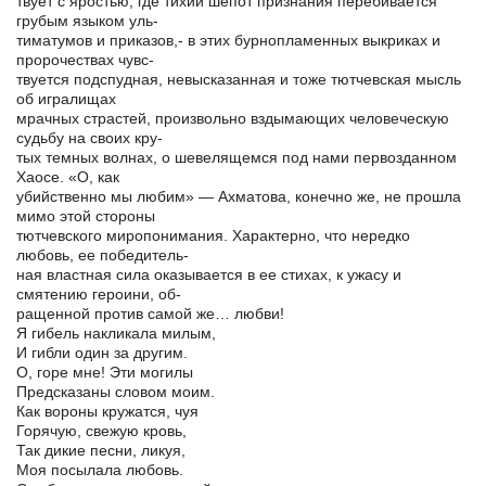
твует с яростью, где тихий шепот признания перебивается
грубым языком уль-
тиматумов и приказов,- в этих бурнопламенных выкриках и
пророчествах чувс-
твуется подспудная, невысказанная и тоже тютчевская мысль
об игралищах
мрачных страстей, произвольно вздымающих человеческую
судьбу на своих кру-
тых темных волнах, о шевелящемся под нами первозданном
Хаосе. «О, как
убийственно мы любим» — Ахматова, конечно же, не прошла
мимо этой стороны
тютчевского миропонимания. Характерно, что нередко
любовь, ее победитель-
ная властная сила оказывается в ее стихах, к ужасу и
смятению героини, об-
ращенной против самой же… любви!
Я гибель накликала милым,
И гибли один за другим.
О, горе мне! Эти могилы
Предсказаны словом моим.
Как вороны кружатся, чуя
Горячую, свежую кровь,
Так дикие песни, ликуя,
Моя посылала любовь.