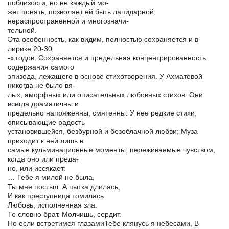
поблизости, но не каждый мо-
жет понять, позволяет ей быть лапидарной,
нераспространенной и многозначи-
тельной.
Эта особенность, как видим, полностью сохраняется и в
лирике 20-30
-х годов. Сохраняется и предельная концентрированность
содержания самого
эпизода, лежащего в основе стихотворения. У Ахматовой
никогда не было вя-
лых, аморфных или описательных любовных стихов. Они
всегда драматичны и
предельно напряженны, смятенны. У нее редкие стихи,
описывающие радость
установившейся, безбурной и безоблачной любви; Муза
приходит к ней лишь в
самые кульминационные моменты, переживаемые чувством,
когда оно или преда-
но, или иссякает:
… Тебе я милой не была,
Ты мне постыл. А пытка длилась,
И как преступница томилась
Любовь, исполненная зла.
То словно брат. Молчишь, сердит.
Но если встретимся глазамиТебе клянусь я небесами, В