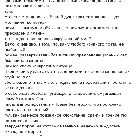
словами, похожими на зарницы, вспыхивающие за грозно
потемневшим горизон-
том.
Но если страдание любящей души так неимоверно — до
молчания, до потери
речи — замкнуто и обуглено, то почему так огромен, так
прекрасен и плени-
тельно достоверен весь окружающий мир?
Дело, очевидно, в том, что, как у любого крупного поэта, ее
любовный
роман, развертывавшийся в стихах предреволюционных лет,
был шире и многоз-
начнее своих конкретных ситуаций.
В сложной музыке ахматовской лирики, в ее едва мерцающей
глубине, в ее
убегающей от глаз мгле, в подпочве, в подсознании постоянно
жила и давала
о себе знать особая, пугающая дисгармония, смущавшая
саму Ахматову. Она
писала впоследствии в «Поэме без героя», что постоянно
слышала непонятный
гул, как бы некое подземное клокотание, сдвиги и трение тех
первоначальных
твердых пород, на которых извечно и надежно зиждилась
жизнь, но которые