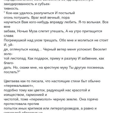
закодированность и субъек-
тивность.
" Кое-как удалось разлучиться И постылый
огонь потушить. Враг мой вечный, пора
научиться Вам кого-нибудь вправду любить. Я-то вольная. Все
мне
забава, Ночью Муза слетит утешать, А на утро притащится
слава
Погремушкой над ухом трещать. Обо мне и молиться не стоит
И, уй-
дя, оглянуться назад… Черный ветер меня успокоит. Веселит
золо-
той листопад. Как подарок, приму я разлуку И забвение, как
благо-
дать. Но, скажи мне, на крестную муку Ты другую посмеешь
послать?"
Цветаева как-то писала, что настоящие стихи быт обычно
«перемалывают»,
подобно тому как цветок, радующий нас красотой и
изяществом, гармонией и
чистотой, тоже «перемолол» черную землю. Она горячо
протестовала против
попыток иных критиков или литературоведов, а равно и
читателей обязательно