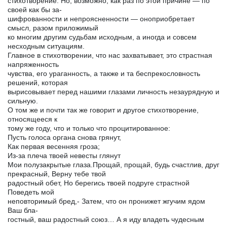
стихотворение. Но, возможно, как раз по этой причине — по
своей как бы за-
шифрованности и непроясненности — оноприобретает
смысл, разом приложимый
ко многим другим судьбам исходным, а иногда и совсем
несходным ситуациям.
Главное в стихотворении, что нас захватывает, это страстная
напряженность
чувства, его ураганность, а также и та беспрекословность
решений, которая
вырисовывает перед нашими глазами личность незаурядную и
сильную.
О том же и почти так же говорит и другое стихотворение,
относящееся к
тому же году, что и только что процитированное:
Пусть голоса органа снова грянут,
Как первая весенняя гроза;
Из-за плеча твоей невесты глянут
Мои полузакрытые глаза.Прощай, прощай, будь счастлив, друг
прекрасный, Верну тебе твой
радостный обет, Но берегись твоей подруге страстной
Поведеть мой
неповторимый бред,- Затем, что он пронижет жгучим ядом
Ваш бла-
гостный, ваш радостный союз… А я иду владеть чудесным