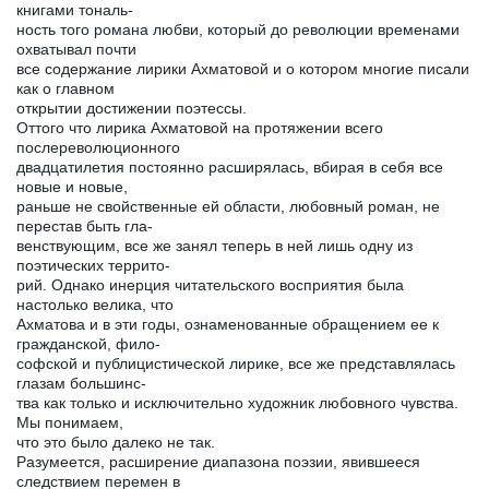
книгами тональ-
ность того романа любви, который до революции временами
охватывал почти
все содержание лирики Ахматовой и о котором многие писали
как о главном
открытии достижении поэтессы.
Оттого что лирика Ахматовой на протяжении всего
послереволюционного
двадцатилетия постоянно расширялась, вбирая в себя все
новые и новые,
раньше не свойственные ей области, любовный роман, не
перестав быть гла-
венствующим, все же занял теперь в ней лишь одну из
поэтических террито-
рий. Однако инерция читательского восприятия была
настолько велика, что
Ахматова и в эти годы, ознаменованные обращением ее к
гражданской, фило-
софской и публицистической лирике, все же представлялась
глазам большинс-
тва как только и исключительно художник любовного чувства.
Мы понимаем,
что это было далеко не так.
Разумеется, расширение диапазона поэзии, явившееся
следствием перемен в