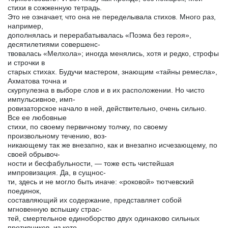
стихи в сожженную тетрадь.
Это не означает, что она не переделывала стихов. Много раз,
например,
дополнялась и перерабатывалась «Поэма без героя»,
десятилетиями совершенс-
твовалась «Мелхола»; иногда менялись, хотя и редко, строфы
и строчки в
старых стихах. Будучи мастером, знающим «тайны ремесла»,
Ахматова точна и
скурпулезна в выборе слов и в их расположении. Но чисто
импульсивное, имп-
ровизаторское начало в ней, действительно, очень сильно.
Все ее любовные
стихи, по своему первичному толчку, по своему
произвольному течению, воз-
никающему так же внезапно, как и внезапно исчезающему, по
своей обрывоч-
ности и бесфабульности, — тоже есть чистейшая
импровизация. Да, в сущнос-
ти, здесь и не могло быть иначе: «роковой» тютчевский
поединок,
составляющий их содержание, представляет собой
мгновенную вспышку страс-
тей, смертельное единоборство двух одинаково сильных
противников, из кото-