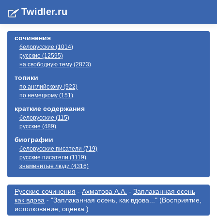
Twidler.ru
сочинения
белорусские (1014)
русские (12595)
на свободную тему (2873)
топики
по английскому (922)
по немецкому (151)
краткие содержания
белорусские (115)
русские (489)
биографии
белорусские писатели (719)
русские писатели (1119)
знаменитые люди (4316)
Русские сочинения
-
Ахматова А.А.
-
Заплаканная осень
как вдова
- "Заплаканная осень, как вдова..." (Восприятие,
истолкование, оценка.)