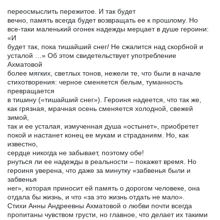
переосмыслить пережитое. И так будет
вечно, память всегда будет возвращать ее к прошлому. Но
все-таки маленький огонек надежды мерцает в душе героини:
«И
будет так, пока тишайший снег/ Не сжалится над скорбной и
усталой …» Об этом свидетельствует употребление
Ахматовой
более мягких, светлых тонов, нежели те, что были в начале
стихотворения: черное сменяется белым, туманность
превращается
в тишину («тишайший снег»). Героиня надеется, что так же,
как грязная, мрачная осень сменяется холодной, свежей
зимой,
так и ее усталая, измученная душа «остынет», приобретет
покой и настанет конец ее мукам и страданиям. Но, как
известно,
сердце никогда не забывает, поэтому обе!
рнуться ли ее надежды в реальности – покажет время. Но
героиня уверена, что даже за минутку «забвенья были и
забвенья
нег», которая приносит ей память о дорогом человеке, она
отдала бы жизнь, и что «за это жизнь отдать не мало».
Стихи Анны Андреевны Ахматовой о любви почти всегда
пропитаны чувством грусти, но главное, что делает их такими