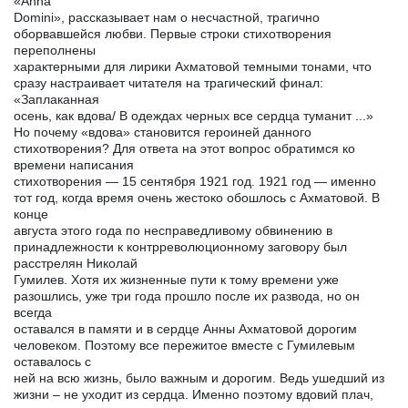
«Anna
Domini», рассказывает нам о несчастной, трагично
оборвавшейся любви. Первые строки стихотворения
переполнены
характерными для лирики Ахматовой темными тонами, что
сразу настраивает читателя на трагический финал:
«Заплаканная
осень, как вдова/ В одеждах черных все сердца туманит ...»
Но почему «вдова» становится героиней данного
стихотворения? Для ответа на этот вопрос обратимся ко
времени написания
стихотворения — 15 сентября 1921 год. 1921 год — именно
тот год, когда время очень жестоко обошлось с Ахматовой. В
конце
августа этого года по несправедливому обвинению в
принадлежности к контрреволюционному заговору был
расстрелян Николай
Гумилев. Хотя их жизненные пути к тому времени уже
разошлись, уже три года прошло после их развода, но он
всегда
оставался в памяти и в сердце Анны Ахматовой дорогим
человеком. Поэтому все пережитое вместе с Гумилевым
оставалось с
ней на всю жизнь, было важным и дорогим. Ведь ушедший из
жизни – не уходит из сердца. Именно поэтому вдовий плач,