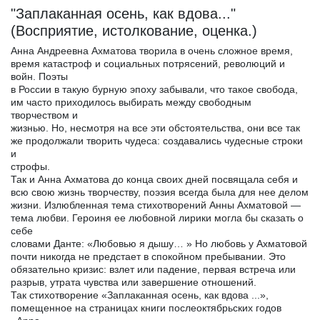
"Заплаканная осень, как вдова..."
(Восприятие, истолкование, оценка.)
Анна Андреевна Ахматова творила в очень сложное время,
время катастроф и социальных потрясений, революций и
войн. Поэты
в России в такую бурную эпоху забывали, что такое свобода,
им часто приходилось выбирать между свободным
творчеством и
жизнью. Но, несмотря на все эти обстоятельства, они все так
же продолжали творить чудеса: создавались чудесные строки
и
строфы.
Так и Анна Ахматова до конца своих дней посвящала себя и
всю свою жизнь творчеству, поэзия всегда была для нее делом
жизни. Излюбленная тема стихотворений Анны Ахматовой —
тема любви. Героиня ее любовной лирики могла бы сказать о
себе
словами Данте: «Любовью я дышу… » Но любовь у Ахматовой
почти никогда не предстает в спокойном пребывании. Это
обязательно кризис: взлет или падение, первая встреча или
разрыв, утрата чувства или завершение отношений.
Так стихотворение «Заплаканная осень, как вдова ...»,
помещенное на страницах книги послеоктябрьских годов