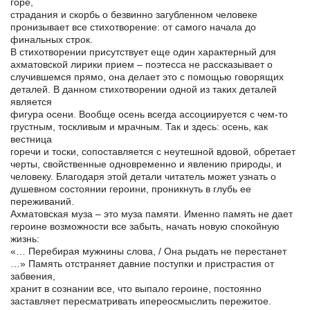
горе,
страдания и скорбь о безвинно загубленном человеке
пронизывает все стихотворение: от самого начала до
финальных строк.
В стихотворении присутствует еще один характерный для
ахматовской лирики прием – поэтесса не рассказывает о
случившемся прямо, она делает это с помощью говорящих
деталей. В данном стихотворении одной из таких деталей
является
фигура осени. Вообще осень всегда ассоциируется с чем-то
грустным, тоскливым и мрачным. Так и здесь: осень, как
вестница
горечи и тоски, сопоставляется с неутешной вдовой, обретает
черты, свойственные одновременно и явлению природы, и
человеку. Благодаря этой детали читатель может узнать о
душевном состоянии героини, проникнуть в глубь ее
переживаний.
Ахматовская муза – это муза памяти. Именно память не дает
героине возможности все забыть, начать новую спокойную
жизнь:
«… Перебирая мужнины слова, / Она рыдать не перестанет
…» Память отстраняет давние поступки и пристрастия от
забвения,
хранит в сознании все, что выпало героине, постоянно
заставляет пересматривать ипереосмыслить пережитое.