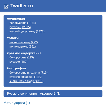
Twidler.ru
сочинения
белорусские (1014)
русские (12595)
на свободную тему (2873)
топики
по английскому (922)
по немецкому (151)
краткие содержания
белорусские (115)
русские (489)
биографии
белорусские писатели (719)
русские писатели (1119)
знаменитые люди (4316)
Русские сочинения
- Аксенов В.П.
Мотив дороги (1)