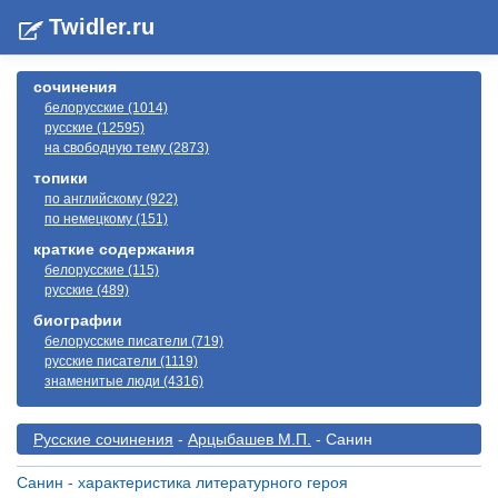
Twidler.ru
сочинения
белорусские (1014)
русские (12595)
на свободную тему (2873)
топики
по английскому (922)
по немецкому (151)
краткие содержания
белорусские (115)
русские (489)
биографии
белорусские писатели (719)
русские писатели (1119)
знаменитые люди (4316)
Русские сочинения
-
Арцыбашев М.П.
- Санин
Санин - характеристика литературного героя