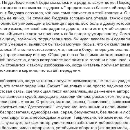
. Не до Людочкиной беды оказалось и в родительском доме. Повсю
 этого она не смогла выдержать " предательства близких ей людей
ент Людочка осознала, что она сама причастна к этой трагедии. О
ась её лично. Не случайно Людочка вспоминала отчима, тяжкой су
помнился умирающий в больнице парень, всю боль и драму которог
не его жизнь, им своё сострадание дорого, и они хотят, чтоб скорее
ся. «Живые не хотели приносить себя в жертву умирающему. Сама 
ающему, возможно, тогда свершилось бы чудо: вдвоём они сделалис
очти умершем, выявился бы такой могучий порыв, что он смёл бы вс
далека. И вполне естественно, что, попав в беду, теперь уже она не
у к трагическому исходу. Обращает на себя внимание композиция 
ой несчастья, автор возвращает нас памятью героини в прошлое,
ль стремится к такому изображению, когда читатель получает возмо
ток жизни в картине, что встаёт перед ним.
зображению, когда читатель получает возможность не только увидет
е, что встаёт перед ним. Сюжет " не только и не просто видимая с
стовая связь, сцепляющая текст направляющим движением авторс
связанности судеб, живущих в разъединённом, расколотом, но в о
рехи очень многих: Стрекоча, матери, школы, Гавриловны, советско
гласиться ещё Достоевский " искупление невинными и непонимающи
 беспросветная, однообразная, серая, безучастная, без ласки и люб
 она вдруг стала необходима матери, Гавриловне, её заметили. Рас
ль чувствует, как сам автор удивительно заботлив и добросердечен
 большое число афоризмов, устойчивых оборотов («золотко моё», 