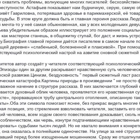
 охватить проблемы, волнующие многих писателей: бесхозяйственн
реступности. Астафьев показывает нам будничную, серую, самую 
живёт Гавриловна, потерявшая здоровье в парикмахерской, её това
судьбы. В этом круге должна быть и главная героиня рассказа Людо
 и мечта-то у неё самая обыкновенная, как у всех молоденьких деву
ева убедительным образом иллюстрирует это положение социальн
о как мастером станешь, в общежитку ступай, бог даст, и жизнь устр
у.Биография главной героини даётся писателем в самом начале п
щей деревне» «слабенькой, болезненной и плаксивой». При помощи
тствующий психологический настрой на азвитие сновной сюжетной
итетов автор создаёт у читателя соответствующий психологически
Эпизоды один за другим раскрывают нравственную суть человеческ
еской развязке.Цинизм, бездуховность " первый сюжетный ласт расс
ическая катастрофа.Картины природы в произведении " не просто 
важное начение в структуре рассказа. В них заключается глубокий 
вается духовный облик человека, проявляется его нравственная
сте», прорвавшуюся трубу центрального отопления, описанную та
ты».Оба эти символа помогают яснее, без прикрас видеть многие
кая позиция, это стремление взволновать читателя, заставить его о
й человека, всем ходом своего повествования доказывает, сколь 
собленчеством, как червь, изнутри подтачивающими нравственные 
ровать» судьбами тысяч людей. Но не хватало внимания к конкрет
, она оказалась в полнейшем одиночестве. На улице за неё струси
авший перед более изощренным мошенником. Сразу же отшатнулас