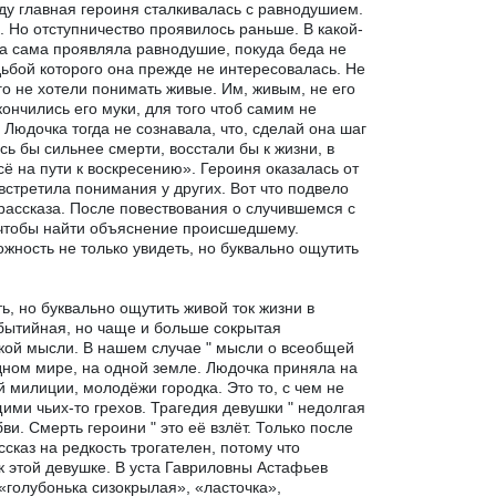
ду главная героиня сталкивалась с равнодушием.
. Но отступничество проявилось раньше. В какой-
на сама проявляла равнодушие, покуда беда не
дьбой которого она прежде не интересовалась. Не
о не хотели понимать живые. Им, живым, не его
 кончились его муки, для того чтоб самим не
Людочка тогда не сознавала, что, сделай она шаг
ь бы сильнее смерти, восстали бы к жизни, в
ё на пути к воскресению». Героиня оказалась от
 встретила понимания у других. Вот что подвело
рассказа. После повествования о случившемся с
 чтобы найти объяснение происшедшему.
жность не только увидеть, но буквально ощутить
ь, но буквально ощутить живой ток жизни в
обытийная, но чаще и больше сокрытая
кой мысли. В нашем случае " мысли о всеобщей
дном мире, на одной земле. Людочка приняла на
й милиции, молодёжи городка. Это то, с чем не
ми чьих-то грехов. Трагедия девушки " недолгая
ви. Смерть героини " это её взлёт. Только после
сказ на редкость трогателен, потому что
 к этой девушке. В уста Гавриловны Астафьев
«голубонька сизокрылая», «ласточка»,