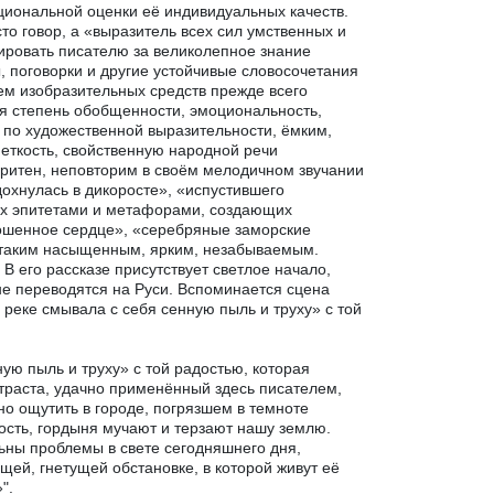
оциональной оценки её индивидуальных качеств.
то говор, а «выразитель всех сил умственных и
ировать писателю за великолепное знание
ы, поговорки и другие устойчивые словосочетания
м изобразительных средств прежде всего
ая степень обобщенности, эмоциональность,
по художественной выразительности, ёмким,
еткость, свойственную народной речи
олоритен, неповторим в своём мелодичном звучании
дохнулась в дикоросте», «испустившего
ых эпитетами и метафорами, создающих
ношенное сердце», «серебряные заморские
ь таким насыщенным, ярким, незабываемым.
В его рассказе присутствует светлое начало,
 не переводятся на Руси. Вспоминается сцена
 реке смывала с себя сенную пыль и труху» с той
ную пыль и труху» с той радостью, которая
траста, удачно применённый здесь писателем,
но ощутить в городе, погрязшем в темноте
лость, гордыня мучают и терзают нашу землю.
льны проблемы в свете сегодняшнего дня,
щей, гнетущей обстановке, в которой живут её
".