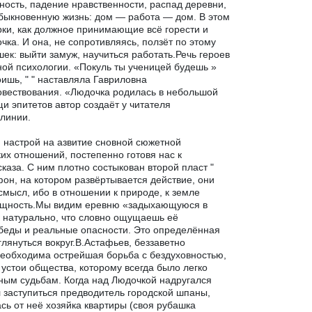
ость, падение нравственности, распад деревни,
обыкновенную жизнь: дом — работа — дом. В этом
рки, как должное принимающие всё горести и
чка. И она, не сопротивляясь, ползёт по этому
шек: выйти замуж, научиться работать.Речь героев
ой психологии. «Покуль ты ученицей будешь »
оишь, " " наставляла Гавриловна
овествования. «Людочка родилась в небольшой
 эпитетов автор создаёт у читателя
 линии.
й настрой на азвитие сновной сюжетной
их отношений, постепенно готовя нас к
каза. С ним плотно состыкован второй пласт "
фон, на котором развёртывается действие, они
смысл, ибо в отношении к природе, к земле
 сущность.Мы видим еревню «задыхающуюся в
к натурально, что словно ощущаешь её
 беды и реальные опасности. Это определённая
глянуться вокруг.В.Астафьев, беззаветно
необходима острейшая борьба с бездуховностью,
устои общества, которому всегда было легко
ным судьбам. Когда над Людочкой надругался
л заступиться предводитель городской шпаны,
ь от неё хозяйка квартиры (своя рубашка