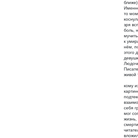
ближе)
Именно
то мом
коснул
зря вс
боль, 
мучить
к умир
нём, п
этого 
девушк
Людочк
Писате
живой 
кому и
картин
подтек
взаимо
себя г
мог со
жизнь,
смерти
читате
вложил