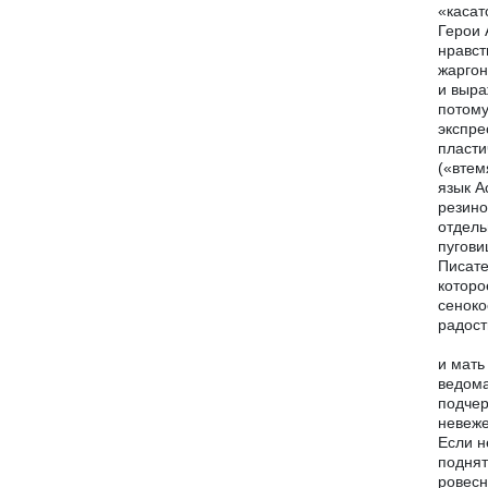
«касат
Герои 
нравст
жаргон
и выра
потому
экспре
пласти
(«втем
язык А
резино
отдель
пугови
Писате
которо
сеноко
радост
и мать
ведома
подчер
невеже
Если н
поднят
ровесн