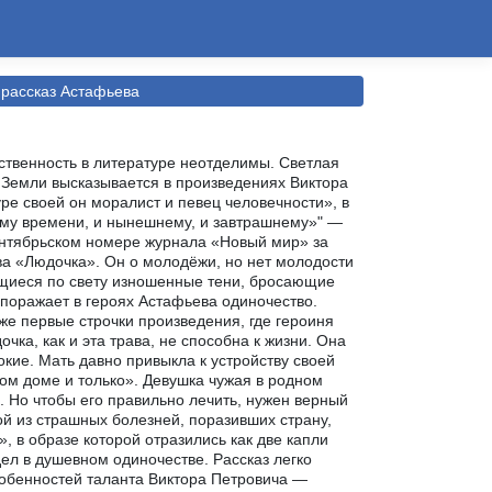
 рассказ Астафьева
ственность в литературе неотделимы. Светлая
 Земли высказывается в произведениях Виктора
ре своей он моралист и певец человечности», в
ому времени, и нынешнему, и завтрашнему»" —
сентябрьском номере журнала «Новый мир» за
ва «Людочка». Он о молодёжи, но нет молодости
ающиеся по свету изношенные тени, бросающие
поражает в героях Астафьева одиночество.
уже первые строчки произведения, где героиня
чка, как и эта трава, не способна к жизни. Она
окие. Мать давно привыкла к устройству своей
ном доме и только». Девушка чужая в родном
. Но чтобы его правильно лечить, нужен верный
ой из страшных болезней, поразивших страну,
, в образе которой отразились как две капли
ел в душевном одиночестве. Рассказ легко
собенностей таланта Виктора Петровича —