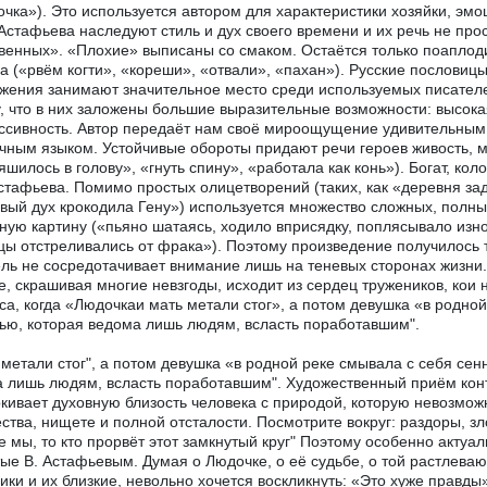
очка»). Это используется автором для характеристики хозяйки, эм
Астафьева наследуют стиль и дух своего времени и их речь не прос
венных». «Плохие» выписаны со смаком. Остаётся только поаплод
а («рвём когти», «кореши», «отвали», «пахан»). Русские пословиц
жения занимают значительное место среди используемых писателе
, что в них заложены большие выразительные возможности: высок
ссивность. Автор передаёт нам своё мироощущение удивительным 
чным языком. Устойчивые обороты придают речи героев живость, м
яшилось в голову», «гнуть спину», «работала как конь»). Богат, к
стафьева. Помимо простых олицетворений (таких, как «деревня за
вый дух крокодила Гену») используется множество сложных, полн
ную картину («пьяно шатаясь, ходило вприсядку, поплясывало из
цы отстреливались от фрака»). Поэтому произведение получилос
ль не сосредотачивает внимание лишь на теневых сторонах жизни. 
е, скрашивая многие невзгоды, исходит из сердец тружеников, кои
са, когда «Людочкаи мать метали стог», а потом девушка «в родной
ью, которая ведома лишь людям, всласть поработавшим".
 метали стог", а потом девушка «в родной реке смывала с себя сен
 лишь людям, всласть поработавшим". Художественный приём кон
кивает духовную близость человека с природой, которую невозмож
ства, нищете и полной отсталости. Посмотрите вокруг: раздоры, з
е мы, то кто прорвёт этот замкнутый круг" Поэтому особенно актуа
ые В. Астафьевым. Думая о Людочке, о её судьбе, о той растлеваю
ики и их близкие, невольно хочется воскликнуть: «Это хуже правды»