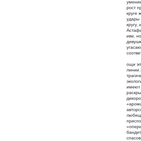
умение
рост п
круге 
удары 
кругу,
Астафь
иви, н
девушк
угасаю
соотве
ощи эп
линии.
трагич
эколог
имеют 
раскры
дикоро
«арома
авторс
любящи
приспо
«опери
бандит
спасов