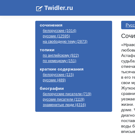
Twidler.ru
сочинения
Русс
белорусские (1014)
Сочи
русские (12595)
на свободную тему (2873)
«Нравс
топики
любовь
Астафь
по английскому (922)
судьба
по немецкому (151)
отмеча
краткие содержания
тысяча
белорусские (115)
в его 
русские (489)
свои м
Жуткое
биографии
сравни
белорусские писатели (719)
уезжае
русские писатели (1119)
жизни.
знаменитые люди (4316)
доме. 
диагно
постав
воды б
вписыв