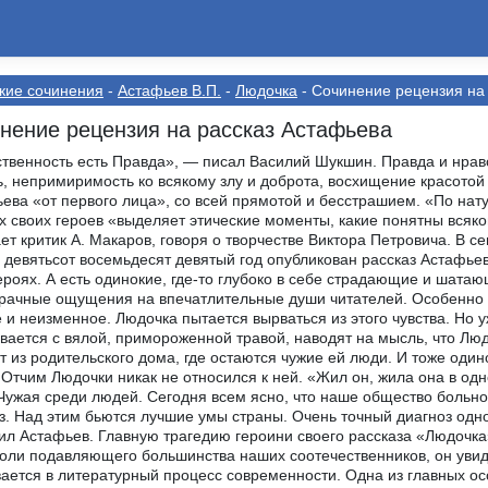
кие сочинения
-
Астафьев В.П.
-
Людочка
- Сочинение рецензия на
нение рецензия на рассказ Астафьева
твенность есть Правда», — писал Василий Шукшин. Правда и нрав
, непримиримость ко всякому злу и доброта, восхищение красотой
ева «от первого лица», со всей прямотой и бесстрашием. «По нату
х своих героев «выделяет этические моменты, какие понятны всяк
ет критик А. Макаров, говоря о творчестве Виктора Петровича. В 
 девятьсот восемьдесят девятый год опубликован рассказ Астафье
героях. А есть одинокие, где-то глубоко в себе страдающие и шат
рачные ощущения на впечатлительные души читателей. Особенно 
 и неизменное. Людочка пытается вырваться из этого чувства. Но 
вается с вялой, примороженной травой, наводят на мысль, что Людо
т из родительского дома, где остаются чужие ей люди. И тоже один
 Отчим Людочки никак не относился к ней. «Жил он, жила она в од
Чужая среди людей. Сегодня всем ясно, что наше общество больно
з. Над этим бьются лучшие умы страны. Очень точный диагноз одн
ил Астафьев. Главную трагедию героини своего рассказа «Людочка»
оли подавляющего большинства наших соотечественников, он увид
ается в литературный процесс современности. Одна из главных о