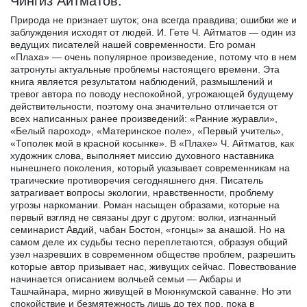
Чингиз Айтматов.
Природа не признает шуток; она всегда правдива; ошибки же и
заблуждения исходят от людей. И. Гете Ч. Айтматов — один из
ведущих писателей нашей современности. Его роман
«Плаха» — очень популярное произведение, потому что в нем
затронуты актуальные проблемы настоящего времени. Эта
книга является результатом наблюдений, размышлений и
тревог автора по поводу неспокойной, угрожающей будущему
действительности, поэтому она значительно отличается от
всех написанных ранее произведений: «Ранние журавли»,
«Белый пароход», «Материнское поле», «Первый учитель»,
«Тополек мой в красной косынке». В «Плахе» Ч. Айтматов, как
художник слова, выполняет миссию духовного наставника
нынешнего поколения, который указывает современникам на
трагические противоречия сегодняшнего дня. Писатель
затрагивает вопросы экологии, нравственности, проблему
угрозы наркомании. Роман насыщен образами, которые на
первый взгляд не связаны друг с другом: волки, изгнанный
семинарист Авдий, чабан Бостон, «гонцы» за анашой. Но на
самом деле их судьбы тесно переплетаются, образуя общий
узел назревших в современном обществе проблем, разрешить
которые автор призывает нас, живущих сейчас. Повествование
начинается описанием волчьей семьи — Акбары и
Ташчайнара, мирно живущей в Моюнкумской саванне. Но эти
спокойствие и безмятежность лишь до тех пор, пока в