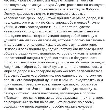
жестоко избивают, а потом и лишают жизни те, кому он
протянул руку помощи. Фигура Авдия, распятого на саксауле,
напоминает Христа, принесшего себя в жертву за Добро и
Истину, даруемые людям, и искупившего смертью
человеческие грехи. Авдий тоже принял смерть за добро, и в
последних его мыслях не было упрека обезумевшей толпе
убийц, а лишь сострадание к ней и горестное чувство
невыполненного долга… «Ты пришла» — таковы были его
последние слова, когда он увидел перед собой волчицу с
удивительными синими глазами, которая с болью заглянула в
лицо распятого человека и жаловалась ему на свое горе.
Человек и волк поняли друг друга, потому что их объединяло
общее страдание — страдание, которое они испытывали от
нравственной нищеты людей, погрязших в бездуховности.
Если Бостона привели на «плаху» роковые обстоятельства, то
Авдий сам избрал себе такой путь, зная, что в человеческом
мире за добро и милосердие нужно жестоко расплачиваться.
Трагедию Авдия усугубляет полное одиночество, потому что
порывы его благородной души ни в ком не находят отклика и
понимания. Тревога — вот главное чувство, которое несет
роман читателю. Это тревога за погибающую природу, за
самоуничтожающееся поколение, утопающее в пороках.
«Плаха» — это крик, призыв автора одуматься, принять меры
по сохранению жизни на земле. Это сильное по своему
содержанию произведение способно оказать человеку