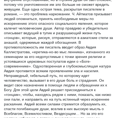
потому что уничтоженное им зло больше не сможет вредить
живущим. Еще одна острая тема, раскрытая писателем в
романе, — это проблема наркомании. Ч. Айтматов призывает
людей опомниться, принять необходимые меры по
искоренению этого опасного социального явления, которое
калечит человеческие души. Автор правдиво и убедительно
описывает ведущий в тупик и разрушающий жизни путь
«гонцов», которые, рискуя, отправляются в азиатские степи за
анашой, одержимые жаждой обогащения. В
противоположность им писатель вводит образ Авдия
Каллистратова, «еретика-но-во мыс ленника», изгнанного из
семинарии за его недопустимые с точки зрения религии и
устоявшихся церковных постулатов идеи о «Боге-
современнике». Одухотворенная и глубокомыслящая натура
Авдия противится всяким проявлениям зла и насилия.
Неправедный, гибельный путь, по которому идет
человечество, вызывает в его душе боль и страдания. Он
видит свое назначение в помощи людям и обращении их к
Богу. Для этой цели Авдий решает присоединиться к
«гонцам», чтобы, находясь рядом с ними, показать, как низко
они пали, и направить их на путь истинный через искреннее
раскаяние. Авдий всеми силами стремится образумить их,
спасти погибающие души, вселив в них высокую мысль о
Всеблагом, Всемилостивом, Вездесущем… Но за это его