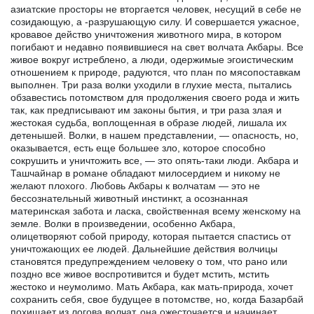
азиатские просторы не вторгается человек, несущий в себе не
созидающую, а -разрушающую силу. И совершается ужасное,
кровавое действо уничтожения животного мира, в котором
погибают и недавно появившиеся на свет волчата Акбары. Все
живое вокруг истреблено, а люди, одержимые эгоистическим
отношением к природе, радуются, что план по мясопоставкам
выполнен. Три раза волки уходили в глухие места, пытались
обзавестись потомством для продолжения своего рода и жить
так, как предписывают им законы бытия, и три раза злая и
жестокая судьба, воплощенная в образе людей, лишала их
детенышей. Волки, в нашем представлении, — опасность, но,
оказывается, есть еще большее зло, которое способно
сокрушить и уничтожить все, — это опять-таки люди. Акбара и
Ташчайнар в романе обладают милосердием и никому не
желают плохого. Любовь Акбары к волчатам — это не
бессознательный животный инстинкт, а осознанная
материнская забота и ласка, свойственная всему женскому на
земле. Волки в произведении, особенно Акбара,
олицетворяют собой природу, которая пытается спастись от
уничтожающих ее людей. Дальнейшие действия волчицы
становятся предупреждением человеку о том, что рано или
поздно все живое воспротивится и будет мстить, мстить
жестоко и неумолимо. Мать Акбара, как мать-природа, хочет
сохранить себя, свое будущее в потомстве, но, когда Базарбай
похищает из логова волчат, она ожесточается и начинает