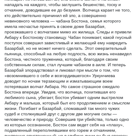
нападать на каждого, чтобы заглушить бешенство, тоску и
отчаяние, доводившие ее до безумия. Волчица карает не того,
кто действительно причинил ей зло, а совершенно
невиновного человека — чабана Бостона, семья которого
имела несчастье принять в своем доме Базарбая,
проезжавшего с волчатами мимо их жилища. Следы и привели
Акбару к Бостонову становищу. Чабан понимает, какой гнусный
поступок совершил завистливый и желающий ему навредить
Базарбай, но не может ничего сделать. Этот омерзительный
пьяница, способный на любую подлость, всю жизнь ненавидел
Бостона, честного труженика, который, благодаря своим
собственным силам, стал лучшим чабаном в аиле. И теперь
Базарбай злорадствовал и ликовал при мысли о том, что
«возомнившего о себе и возгордившегося» Уркунчиева
доводит по ночам терзающим и изматывающим воем
потерявшая волчат Акбара. Но самое страшное ожидало
Бостона впереди. Увидев, что волчица, похитившая его
любимого сына, убегает, Бостон убивает одним выстрелом
Акбару и малыша, который был его продолжением и смыслом
жизни. Погибает и Базарбай, сломавший так много чужих
судеб и столкнувший друг с другом две могучие силы —
человечество и природу. Совершив три убийства, только одно
из которых осознанное, Бостон сам ведет себя на «плаху»,
подавленный переполнявшими его горем и отчаянием,
внутренне опустошенный; но в глубине души он был спокоен,