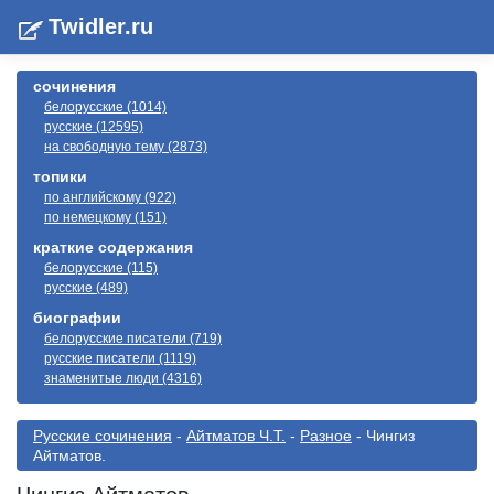
Twidler.ru
сочинения
белорусские (1014)
русские (12595)
на свободную тему (2873)
топики
по английскому (922)
по немецкому (151)
краткие содержания
белорусские (115)
русские (489)
биографии
белорусские писатели (719)
русские писатели (1119)
знаменитые люди (4316)
Русские сочинения
-
Айтматов Ч.Т.
-
Разное
- Чингиз
Айтматов.