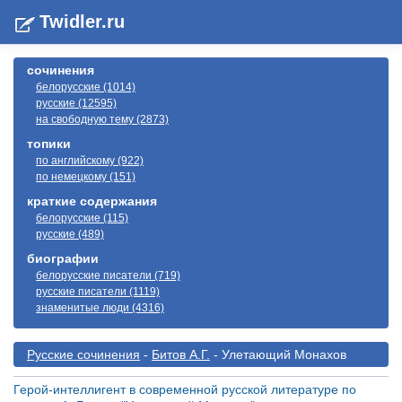
Twidler.ru
сочинения
белорусские (1014)
русские (12595)
на свободную тему (2873)
топики
по английскому (922)
по немецкому (151)
краткие содержания
белорусские (115)
русские (489)
биографии
белорусские писатели (719)
русские писатели (1119)
знаменитые люди (4316)
Русские сочинения
-
Битов А.Г.
- Улетающий Монахов
Герой-интеллигент в современной русской литературе по