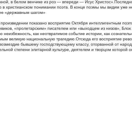
ной, в белом венчике из роз — впереди — Исус Христос».Послед
 в христианском понимании поэта. В конце поэмы мы видим уже н
ее «державным шагом»
 произведении показано восприятие Октября интеллигентным поэт
виков, «пролетарским» писателем или «выходцем из низов», Блок
ю неизбежность, как неотвратимое событие истории, как сознател
мым великую национальную трагедию.Отсюда его восприятие рево
возмездие бывшему господствующему классу, оторванной от народ
ельной степени элитарной культуре, деятелем и творцом которой о