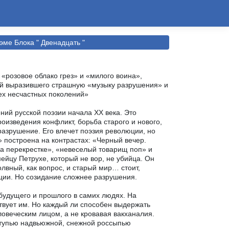
оэме Блока " Двенадцать "
«розовое облако грез» и «милого воина»,
лой выразившего страшную «музыку разрушения» и
сех несчастных поколений»
ий русской поэзии начала XX века. Это
изведения конфликт, борьба старого и нового,
 разрушение. Его влечет поэзия революции, но
» построена на контрастах: «Черный вечер.
на перекрестке», «невеселый товарищ поп» и
ейцу Петрухе, который не вор, не убийца. Он
олвный, как вопрос, и старый мир… стоит,
ции. Но созидание сложнее разрушения.
будущего и прошлого в самих людях. На
твует им. Но каждый ли способен выдержать
овеческим лицом, а не кровавая вакханалия.
ступью надвьюжной, снежной россыпью