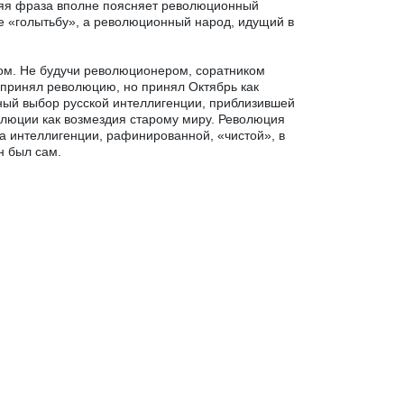
няя фраза вполне поясняет революционный
е «голытьбу», а революционный народ, идущий в
ом. Не будучи революционером, соратником
 принял революцию, но принял Октябрь как
ьный выбор русской интеллигенции, приблизившей
люции как возмездия старому миру. Революция
а интеллигенции, рафинированной, «чистой», в
н был сам.