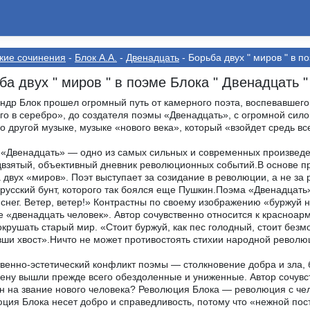
кие сочинения
-
Блок А.А.
-
Двенадцать
- Борьба двух " миров " в п
ба двух " миров " в поэме Блока " Двенадцать "
ндр Блок прошел огромный путь от камерного поэта, воспевавшего 
го в серебро», до создателя поэмы «Двенадцать», с огромной си
по другой музыке, музыке «нового века», который «взойдет средь в
«Двенадцать» — одно из самых сильных и современных произведен
взятый, объективный дневник революционных событий.В основе про
 двух «миров». Поэт выступает за созидание в революции, а не за
 русский бунт, которого так боялся еще Пушкин.Поэма «Двенадцать
снег. Ветер, ветер!» Контрастны по своему изображению «буржуй 
 «двенадцать человек». Автор сочувственно относится к красноарм
окрушать старый мир. «Стоит буржуй, как пес голодный, стоит безм
ши хвост».Ничто не может противостоять стихии народной револю
венно-эстетический конфликт поэмы — столкновение добра и зла, 
ену вышли прежде всего обездоленные и униженные. Автор сочувс
н на звание нового человека? Революция Блока — революция с чел
ция Блока несет добро и справедливость, потому что «нежной по