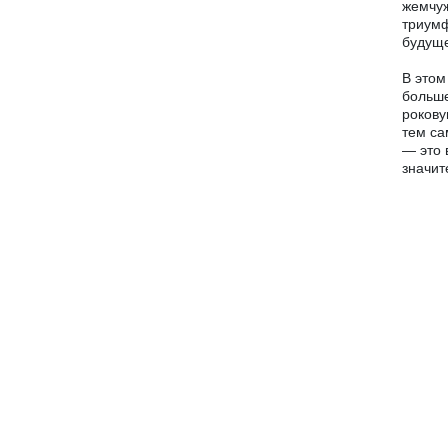
жемчуж
триумф
будущ
В этом
больше
рокову
тем са
— это 
значит