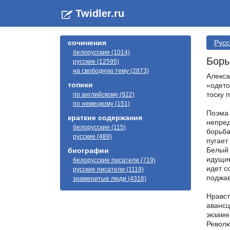
Twidler.ru
сочинения
Русс
белорусские (1014)
Борь
русские (12595)
на свободную тему (2873)
Алекса
топики
«одето
тоску 
по английскому (922)
по немецкому (151)
Поэма 
краткие содержания
непред
белорусские (115)
борьба
русские (489)
пугает
Белый 
биографии
идущие
белорусские писатели (719)
идет с
русские писатели (1119)
поджав
знаменитые люди (4316)
Нравст
авансц
экзаме
Револю