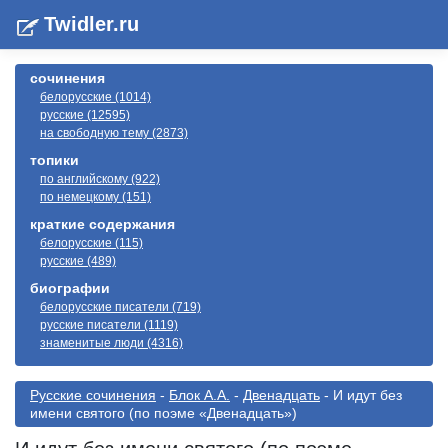
Twidler.ru
сочинения
белорусские (1014)
русские (12595)
на свободную тему (2873)
топики
по английскому (922)
по немецкому (151)
краткие содержания
белорусские (115)
русские (489)
биографии
белорусские писатели (719)
русские писатели (1119)
знаменитые люди (4316)
Русские сочинения
-
Блок А.А.
-
Двенадцать
- И идут без
имени святого (по поэме «Двенадцать»)