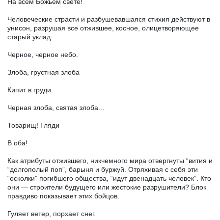
На всем Божьем свете!
Человеческие страсти и разбушевавшаяся стихия действуют в
унисон, разрушая все отжившее, косное, олицетворяющее
старый уклад:
Черное, черное небо.
Злоба, грустная злоба
Кипит в груди.
Черная злоба, святая злоба...
Товарищ! Гляди
В оба!
Как атрибуты отжившего, никчемного мира отвергнуты “вития и
“долгополый поп”, барыня и буржуй. Отряхивая с себя эти
“осколки” погибшего общества, “идут двенадцать человек”. Кто
они — строители будущего или жестокие разрушители? Блок
правдиво показывает этих бойцов.
Гуляет ветер, порхает снег.