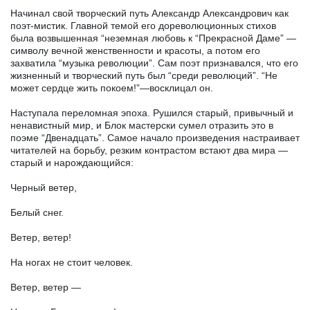
Начинал свой творческий путь Александр Александрович как
поэт-мистик. Главной темой его дореволюционных стихов
была возвышенная “неземная любовь к “Прекрасной Даме” —
символу вечной женственности и красоты, а потом его
захватила “музыка революции”. Сам поэт признавался, что его
жизненный и творческий путь был “среди революций”. “Не
может сердце жить покоем!”—восклицал он.
Наступала переломная эпоха. Рушился старый, привычный и
ненавистный мир, и Блок мастерски сумел отразить это в
поэме “Двенадцать”. Самое начало произведения настраивает
читателей на борьбу, резким контрастом встают два мира —
старый и нарождающийся:
Черный ветер,
Белый снег.
Ветер, ветер!
На ногах не стоит человек.
Ветер, ветер —