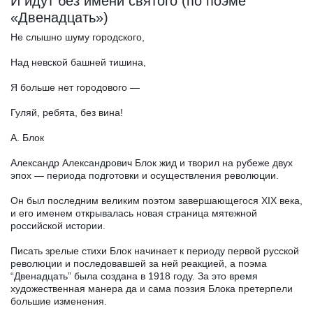
И идут без имени святого (по поэме
«Двенадцать»)
Не слышно шуму городского,
Над невской башней тишина,
Я больше нет городового —
Гуляй, ребята, без вина!
А. Блок
Александр Александрович Блок жид и творил на рубеже двух
эпох — периода подготовки и осуществления революции.
Он был последним великим поэтом завершающегося XIX века,
и его именем открывалась новая страница мятежной
российской истории.
Писать зрелые стихи Блок начинает к периоду первой русской
революции и последовавшей за ней реакцией, а поэма
“Двенадцать” была создана в 1918 году. За это время
художественная манера да и сама поэзия Блока претерпели
большие изменения.