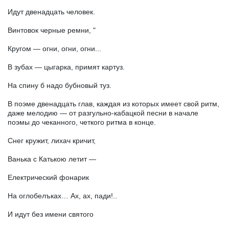
Идут двенадцать человек.
Винтовок черные ремни, "
Кругом — огни, огни, огни...
В зубах — цыгарка, примят картуз.
На спину б надо бубновый туз.
В поэме двенадцать глав, каждая из которых имеет свой ритм,
даже мелодию — от разгульно-кабацкой песни в начале
поэмы до чеканного, четкого ритма в конце.
Снег кружит, лихач кричит,
Ванька с Катькою летит —
Електрический фонарик
На оглобелъках… Ах, ах, пади!..
И идут без имени святого