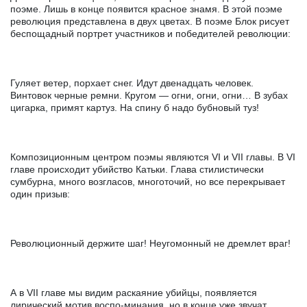
поэме. Лишь в конце появится красное знамя. В этой поэме
революция представлена в двух цветах. В поэме Блок рисует
беспощадный портрет участников и победителей революции:
Гуляет ветер, порхает снег. Идут двенадцать человек.
Винтовок черные ремни. Кругом — огни, огни, огни… В зубах
цигарка, примят картуз. На спину б надо бубновый туз!
Композиционным центром поэмы являются VI и VII главы. В VI
главе происходит убийство Катьки. Глава стилистически
сумбурна, много возгласов, многоточий, но все перекрывает
один призыв:
Революционный держите шаг! Неугомонный не дремлет враг!
А в VII главе мы видим раскаяние убийцы, появляется
лирический мотив воспо-минания, но в конце уже звучат