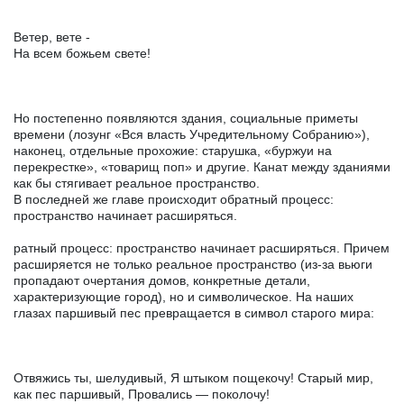
Ветер, вете -
На всем божьем свете!
Но постепенно появляются здания, социальные приметы
времени (лозунг «Вся власть Учредительному Собранию»),
наконец, отдельные прохожие: старушка, «буржуи на
перекрестке», «товарищ поп» и другие. Канат между зданиями
как бы стягивает реальное пространство.
В последней же главе происходит обратный процесс:
пространство начинает расширяться.
ратный процесс: пространство начинает расширяться. Причем
расширяется не только реальное пространство (из-за вьюги
пропадают очертания домов, конкретные детали,
характеризующие город), но и символическое. На наших
глазах паршивый пес превращается в символ старого мира:
Отвяжись ты, шелудивый, Я штыком пощекочу! Старый мир,
как пес паршивый, Провались — поколочу!