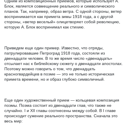
Одним из композиционных приемов, которые использует А.
Блок, является совмещение реального и символического
планов. Так, например, образ ветра. С одной стороны, ветер
воспринимается как примета зимы 1918 года, а с другой
стороны, «ветер веселый» олицетворяет собой революцию,
которую А. Блок воспринимал как стихию.
Приведем еще один пример. Известно, что отряды,
патрулировавшие Петроград 1918 года, состояли из
двенадцати человек. В то же время число «двенадцать»
отсылает нас к библейскому сюжету о двенадцати апостолах.
Поэтому можно говорить о том, что двенадцать
красногвардейцев в поэме — это не только историческая
примета времени, но и образ глубоко символичный.
Еще один художественный прием — кольцевая композиция
поэмы. Поэма состоит из двенадцати глав, что также не
случайно. I и XII главы соотнесены между собой. В I главе
происходит сужение реального пространства. Сначала это
весь мир: