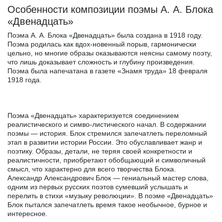
Особенности композиции поэмы А. А. Блока
«Двенадцать»
Поэма А. А. Блока «Двенадцать» была создана в 1918 году.
Поэма родилась как вдох-новенный порыв, гармонически
цельно, но многие образы оказываются неясны самому поэту,
что лишь доказывает сложность и глубину произведения.
Поэма была напечатана в газете «Знамя труда» 18 февраля
1918 года.
Поэма «Двенадцать» характеризуется соединением
реалистического и симво-листического начал. В содержании
поэмы — история. Блок стремился запечатлеть переломный
этап в развитии истории России. Это обуславливает жанр и
поэтику. Образы, детали, не теряя своей конкретности и
реалистичности, приобретают обобщающий и символичный
смысл, что характерно для всего творчества Блока.
Александр Александрович Блок — гениальный мастер слова,
одним из первых русских поэтов сумевший услышать и
перелить в стихи «музыку революции». В поэме «Двенадцать»
Блок пытался запечатлеть время такое необычное, бурное и
интересное.