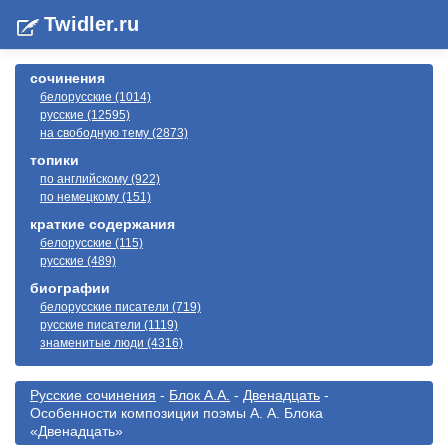
Twidler.ru
сочинения
белорусские (1014)
русские (12595)
на свободную тему (2873)
топики
по английскому (922)
по немецкому (151)
краткие содержания
белорусские (115)
русские (489)
биографии
белорусские писатели (719)
русские писатели (1119)
знаменитые люди (4316)
Русские сочинения
-
Блок А.А.
-
Двенадцать
-
Особенности композиции поэмы А. А. Блока
«Двенадцать»