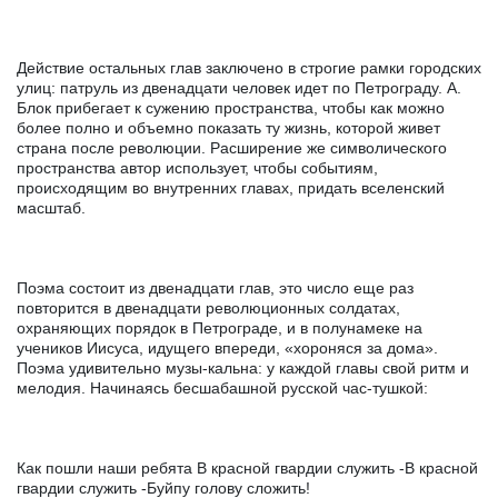
Действие остальных глав заключено в строгие рамки городских
улиц: патруль из двенадцати человек идет по Петрограду. А.
Блок прибегает к сужению пространства, чтобы как можно
более полно и объемно показать ту жизнь, которой живет
страна после революции. Расширение же символического
пространства автор использует, чтобы событиям,
происходящим во внутренних главах, придать вселенский
масштаб.
Поэма состоит из двенадцати глав, это число еще раз
повторится в двенадцати революционных солдатах,
охраняющих порядок в Петрограде, и в полунамеке на
учеников Иисуса, идущего впереди, «хороняся за дома».
Поэма удивительно музы-кальна: у каждой главы свой ритм и
мелодия. Начинаясь бесшабашной русской час-тушкой:
Как пошли наши ребята В красной гвардии служить -В красной
гвардии служить -Буйпу голову сложить!