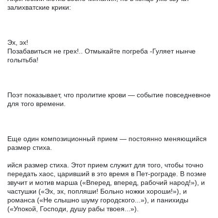
залихватские крики:
Эх, эх!
Позабавиться не грех!.. Отмыкайте погреба -Гуляет нынче
голытьба!
Поэт показывает, что пролитие крови — событие повседневное
для того времени.
Еще один композиционный прием — постоянно меняющийся
размер стиха.
ийся размер стиха. Этот прием служит для того, чтобы точно
передать хаос, царивший в это время в Пет-рограде. В поэме
звучит и мотив марша («Вперед, вперед, рабочий народ!»), и
частушки («Эх, эх, попляши! Больно ножки хороши!»), и
романса («Не слышно шуму городского...»), и панихиды
(«Упокой, Господи, душу рабы твоея...»).