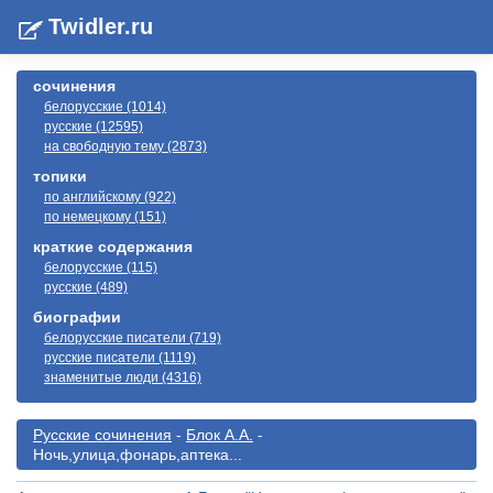
Twidler.ru
сочинения
белорусские (1014)
русские (12595)
на свободную тему (2873)
топики
по английскому (922)
по немецкому (151)
краткие содержания
белорусские (115)
русские (489)
биографии
белорусские писатели (719)
русские писатели (1119)
знаменитые люди (4316)
Русские сочинения
-
Блок А.А.
-
Ночь,улица,фонарь,аптека...