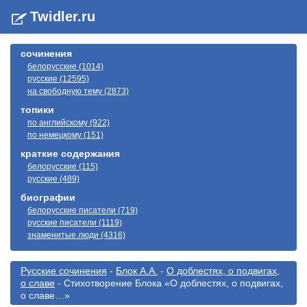
Twidler.ru
сочинения
белорусские (1014)
русские (12595)
на свободную тему (2873)
топики
по английскому (922)
по немецкому (151)
краткие содержания
белорусские (115)
русские (489)
биографии
белорусские писатели (719)
русские писатели (1119)
знаменитые люди (4316)
Русские сочинения
-
Блок А.А.
-
О доблестях, о подвигах,
о славе
- Стихотворение Блока «О доблестях, о подвигах,
о славе…»