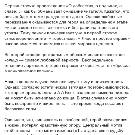
Первая строчка произведения «О доблестях, о подвигах, о
славе…» как бы обманывает ожидание читателя. Кажется, что
речь пойдет о теме гражданского долга. Однако любовные
переживания оказываются для героя на определенном этапе
жизни важнее всего, так велика и безгранична горечь его
утраты. Тему печали подчеркивает уже в первой строфе
стихотворения эпитет « горестный». « Лицо в простой оправе»
воспринимается героем как высшая мировая ценность.
Во второй строфе центральным образом является заветное
кольцо — символ любовной верности. Беспредельное
отчаяние лирического героя выражено через жест: он «бросил
в ночь заветное кольцо».
Ночь в данном случае символизирует тьму и неизвестность.
Однако, согласно эстетическим взглядам поэтов-символистов,
к которым принадлежал и А.А.Блок, значение символа никогда
не может быть исчерпано до конца. В этом случае оно может
быть воспринято и шире: ночь — это время, когда восстают
бесовские силы.
Очевидно, что, лишившись возлюбленной, герой разуверился
в жизни, потерял нравственную опору. Центральный мотив
этой строфы — это мотив измены («Ты отдала свою судьбу