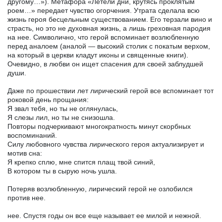
другому…»). Метафора «Летели дни, крутясь проклятым
роем…» передает чувство огорчения. Утрата сделала всю
жизнь героя бесцельным существованием. Его терзали вино и
страсть, но это не духовная жизнь, а лишь греховная пародия
на нее. Символично, что герой вспоминает возлюбленную
перед аналоем (аналой — высокий столик с покатым верхом,
на который в церкви кладут иконы и священные книги).
Очевидно, в любви он ищет спасения для своей заблудшей
души.
Даже по прошествии лет лирический герой все вспоминает тот
роковой день прощания:
Я звал тебя, но ты не оглянулась,
Я слезы лил, но ты не снизошла.
Повторы подчеркивают многократность минут скорбных
воспоминаний.
Силу любовного чувства лирического героя актуализирует и
мотив сна:
Я крепко сплю, мне спится плащ твой синий,
В котором ты в сырую ночь ушла.
Потеряв возлюбленную, лирический герой не озлобился
против нее.
нее. Спустя годы он все еще называет ее милой и нежной.