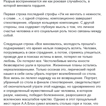
Разрыв воспринимается им как роковая случайность, в
которой виновата гордыня.
Первая строка последней строфы «Уж не мечтать о нежности,
о славе…», с одной стороны, композиционно завершает
стихотворение, образуя кольцевую композицию. С другой
стороны, она содержит глубокую мысль о том, что личное
счастье человека и его социальная роль тесно связаны между
собой.
Следующая строка «Все миновалось, молодость прошла!»
подчеркивает, что время нельзя повернуть вспять. Человек,
погрузившись в свои страдания, а потом, стремясь утешиться,
проводя дни в поисках истины в вине, потерял не только
любовь. Он потерял все. Честолюбивые мечты юности
безвозвратно ушли в прошлое. Жизненные планы остались
нереализованными. Только осознав это, лирический герой
нашел в себе силы убрать портрет возлюбленной со стола.
Всю жизнь он лелеял надежду на ее возвращение. Портрет,
убранный со стола в финале стихотворения, свидетельствует
об окончательной утрате этой надежды, но одновременно это
и определенный мужественный шаг человека, в котором
разум, наконец, победил болезненное, разросшееся до
вселенских масштабов чувство. Однако в этот прощальный
жест героя А.А.Блок сумел вложить столько горя и тоски, что