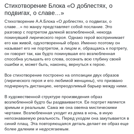
Стихотворение Блока «О доблестях, о
подвигах, о славе…»
Стихотворение А.А.Блока «О доблестях, о подвигах, о
славе…» по жанру представляет собой послание. Это
разговор с портретом далекой возлюбленной, некогда
покинувшей лирического героя. Однако герой воспринимает
его как живой, одухотворенный образ. Именно поэтому он
называет его не портретом, а лицом и, обращаясь к портрету,
он говорит так, как будто покинувшая его возлюбленная
способна услышать его слова, осознать всю глубину своей
ошибки и, может быть, наконец, вернуться к герою.
Все стихотворение построено на оппозиции двух образов
(лирического героя и его любимой женщины), что призвано
подчеркнуть дистанцию, непреодолимый барьер между ними.
В художественной структуре произведения образ
возлюбленной будто бы раздваивается. Ее портрет является
зримым и реальным. Сама же она овеяна мистическими
чертами. Возлюбленная уходит из дома в ночь, в иную
непознаваемую реальность. Перед уходом она закутывается в
синий плащ. Эта повторяющаяся деталь делает ее образ еще
более далеким и недосягаемым.