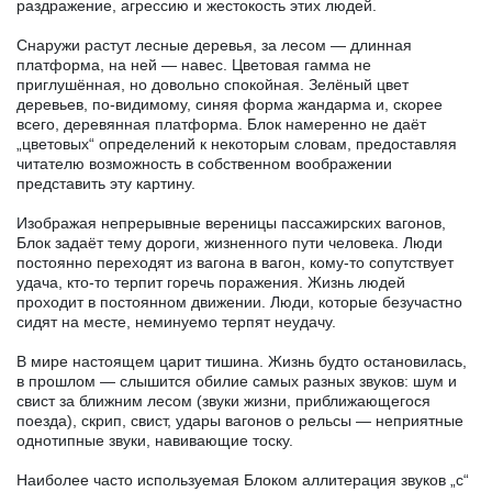
раздражение, агрессию и жестокость этих людей.
Снаружи растут лесные деревья, за лесом — длинная
платформа, на ней — навес. Цветовая гамма не
приглушённая, но довольно спокойная. Зелёный цвет
деревьев, по-видимому, синяя форма жандарма и, скорее
всего, деревянная платформа. Блок намеренно не даёт
„цветовых“ определений к некоторым словам, предоставляя
читателю возможность в собственном воображении
представить эту картину.
Изображая непрерывные вереницы пассажирских вагонов,
Блок задаёт тему дороги, жизненного пути человека. Люди
постоянно переходят из вагона в вагон, кому-то сопутствует
удача, кто-то терпит горечь поражения. Жизнь людей
проходит в постоянном движении. Люди, которые безучастно
сидят на месте, неминуемо терпят неудачу.
В мире настоящем царит тишина. Жизнь будто остановилась,
в прошлом — слышится обилие самых разных звуков: шум и
свист за ближним лесом (звуки жизни, приближающегося
поезда), скрип, свист, удары вагонов о рельсы — неприятные
однотипные звуки, навивающие тоску.
Наиболее часто используемая Блоком аллитерация звуков „с“