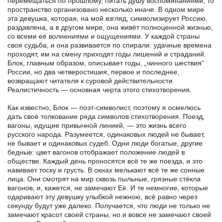
перемещаться по прошлому, питать душу воспоминаниями, то
пространство организовано несколько иначе. В одном мире
эта девушка, которая, на мой взгляд, символизирует Россию,
раздавлена, а в другом мире, она живёт полноценной жизнью,
со всеми её волнениями и ощущениями. У каждой страны
своя судьба, и она развивается по спирали: удачные времена
проходят, им на смену приходят годы лишений и страданий.
Блок, главным образом, описывает годы, „чинного шествия“
России, но два четверостишия, первое и последнее,
возвращают читателя к суровой действительности.
Реалистичность — основная черта этого стихотворения.
Как известно, Блок — поэт-символист, поэтому я осмелюсь
дать своё толкование ряда символов стихотворения. Поезд,
вагоны, идущие привычной линией, — это жизнь всего
русского народа. Разумеется, одинаковых людей не бывает,
не бывает и одинаковых судеб. Одни люди богатые, другие
бедные: цвет вагонов отображает положение людей в
обществе. Каждый день проносятся всё те же поезда, и это
навивает тоску и грусть. В окнах мелькают всё те же сонные
лица. Они смотрят на мир сквозь пыльные, грязные стёкла
вагонов, и, кажется, не замечают Её. И те немногие, которые
одаривают эту девушку улыбкой нежною, всё равно через
секунду будут уже далеко. Получается, что люди не только не
замечают красот своей страны, но и вовсе не замечают своей