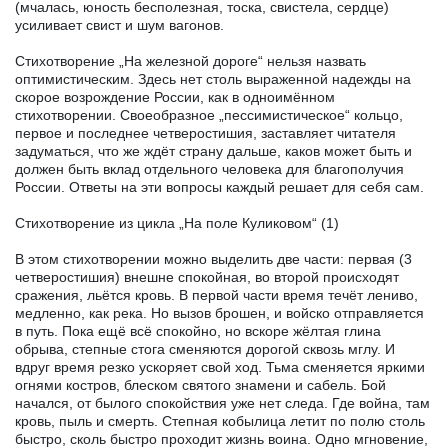
(мчалась, юность бесполезная, тоска, свистела, сердце)
усиливает свист и шум вагонов.
Стихотворение „На железной дороге“ нельзя назвать
оптимистическим. Здесь нет столь выраженной надежды на
скорое возрождение России, как в одноимённом
стихотворении. Своеобразное „пессимистическое“ кольцо,
первое и последнее четверостишия, заставляет читателя
задуматься, что же ждёт страну дальше, каков может быть и
должен быть вклад отдельного человека для благополучия
России. Ответы на эти вопросы каждый решает для себя сам.
Стихотворение из цикла „На поле Куликовом“ (1)
В этом стихотворении можно выделить две части: первая (3
четверостишия) внешне спокойная, во второй происходят
сражения, льётся кровь. В первой части время течёт лениво,
медленно, как река. Но вызов брошен, и войско отправляется
в путь. Пока ещё всё спокойно, но вскоре жёлтая глина
обрыва, степные стога сменяются дорогой сквозь мглу. И
вдруг время резко ускоряет свой ход. Тьма сменяется яркими
огнями костров, блеском святого знамени и сабель. Бой
начался, от былого спокойствия уже нет следа. Где война, там
кровь, пыль и смерть. Степная кобылица летит по полю столь
быстро, сколь быстро проходит жизнь воина. Одно мгновение,