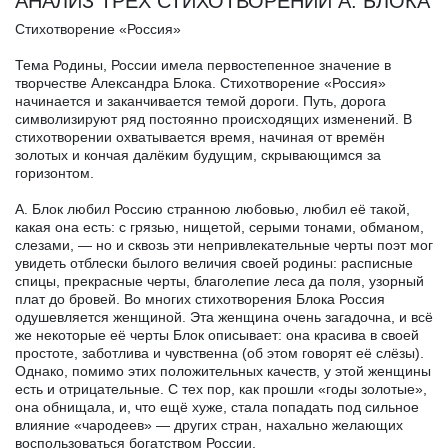
АНАЛИЗ ТРЁХ СТИХОТВОРЕНИЙ А. БЛОКА
Стихотворение «Россия»
Тема Родины, России имела первостепенное значение в
творчестве Александра Блока. Стихотворение «Россия»
начинается и заканчивается темой дороги. Путь, дорога
символизируют ряд постоянно происходящих изменений. В
стихотворении охватывается время, начиная от времён
золотых и кончая далёким будущим, скрывающимся за
горизонтом.
А. Блок любил Россию странною любовью, любил её такой,
какая она есть: с грязью, нищетой, серыми тонами, обманом,
слезами, — но и сквозь эти непривлекательные черты поэт мог
увидеть отблески былого величия своей родины: расписные
спицы, прекрасные черты, благолепие леса да поля, узорный
плат до бровей. Во многих стихотворения Блока Россия
одушевляется женщиной. Эта женщина очень загадочна, и всё
же некоторые её черты Блок описывает: она красива в своей
простоте, заботлива и чувственна (об этом говорят её слёзы).
Однако, помимо этих положительных качеств, у этой женщины
есть и отрицательные. С тех пор, как прошли «годы золотые»,
она обнищала, и, что ещё хуже, стала попадать под сильное
влияние «чародеев» — других стран, нахально желающих
воспользоваться богатством России.