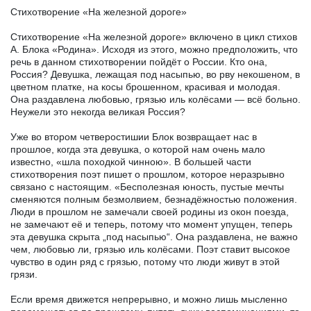
Стихотворение «На железной дороге»
Стихотворение «На железной дороге» включено в цикл стихов
А. Блока «Родина». Исходя из этого, можно предположить, что
речь в данном стихотворении пойдёт о России. Кто она,
Россия? Девушка, лежащая под насыпью, во рву некошеном, в
цветном платке, на косы брошенном, красивая и молодая.
Она раздавлена любовью, грязью иль колёсами — всё больно.
Неужели это некогда великая Россия?
Уже во втором четверостишии Блок возвращает нас в
прошлое, когда эта девушка, о которой нам очень мало
известно, «шла походкой чинною». В большей части
стихотворения поэт пишет о прошлом, которое неразрывно
связано с настоящим. «Бесполезная юность, пустые мечты
сменяются полным безмолвием, безнадёжностью положения.
Люди в прошлом не замечали своей родины из окон поезда,
не замечают её и теперь, потому что момент упущен, теперь
эта девушка скрыта „под насыпью“. Она раздавлена, не важно
чем, любовью ли, грязью иль колёсами. Поэт ставит высокое
чувство в один ряд с грязью, потому что люди живут в этой
грязи.
Если время движется непрерывно, и можно лишь мысленно