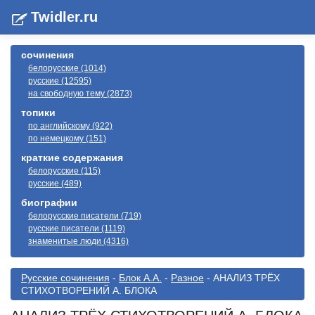
Twidler.ru
сочинения
белорусские (1014)
русские (12595)
на свободную тему (2873)
топики
по английскому (922)
по немецкому (151)
краткие содержания
белорусские (115)
русские (489)
биографии
белорусские писатели (719)
русские писатели (1119)
знаменитые люди (4316)
Русские сочинения
-
Блок А.А.
-
Разное
- АНАЛИЗ ТРЁХ
СТИХОТВОРЕНИЙ А. БЛОКА