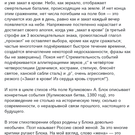
и уже закат в крови. Небо, как зеркало, отображает
смертельные баталии, происходящие на земле. И нет конца
этим сражениям, нет числа погибшим на поле боя — это
случается изо дня в день, равно как и закат каждый вечер
появляется на небе. Напряжение постепенно нарастает и
достигает своего апогея, когда уже „закат в крови“ (в третьей
строфе аж 3 восклицательных знака, громогласный глагол
„пронзил“ не оставляет выбора, кроме как идти сражаться;
частые многоточия подчёркивают быстрое течение времени,
создаётся впечатление некоторой недосказанности, фразы как
бы не завершены). Покоя нет! Стремительность событий
подчёркивается аллитерациями звуков „с“ в четвёртом
четверостишии (домчимся, кострами, степную, блеснёт
святое, ханской сабли сталь) и „р“, очень агрессивного,
резкого (»Закат в крови! Из сердца кровь струится!").
И хотя в цикле стихов «На поле Куликовом» А. Блок описывает
конкретные события (Куликовская битва, 1380 год), это
произведение не столько на историческую тему, сколько о
современности, о неразрывной связи прошлого, настоящего и
будущего.
В этом стихотворении образ родины у Блока довольно
необычен. Поэт называет Россию своей женой. За это многие
критики ругают Блока. На мой взгляд, слово «жена» — это