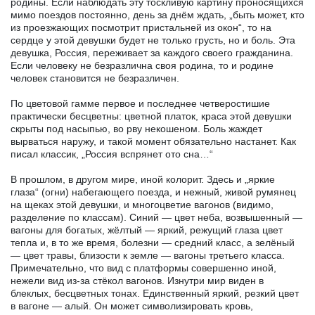
родины. Если наблюдать эту тоскливую картину проносящихся
мимо поездов постоянно, день за днём ждать, „быть может, кто
из проезжающих посмотрит пристальней из окон“, то на
сердце у этой девушки будет не только грусть, но и боль. Эта
девушка, Россия, переживает за каждого своего гражданина.
Если человеку не безразлична своя родина, то и родине
человек становится не безразличен.
По цветовой гамме первое и последнее четверостишие
практически бесцветны: цветной платок, краса этой девушки
скрыты под насыпью, во рву некошеном. Боль жаждет
вырваться наружу, и такой момент обязательно настанет. Как
писал классик, „Россия вспрянет ото сна…“
В прошлом, в другом мире, иной колорит. Здесь и „яркие
глаза“ (огни) набегающего поезда, и нежный, живой румянец
на щеках этой девушки, и многоцветие вагонов (видимо,
разделение по классам). Синий — цвет неба, возвышенный —
вагоны для богатых, жёлтый — яркий, режущий глаза цвет
тепла и, в то же время, болезни — средний класс, а зелёный
— цвет травы, близости к земле — вагоны третьего класса.
Примечательно, что вид с платформы совершенно иной,
нежели вид из-за стёкол вагонов. Изнутри мир виден в
блеклых, бесцветных тонах. Единственный яркий, резкий цвет
в вагоне — алый. Он может символизировать кровь,