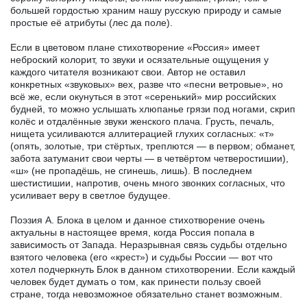
большей гордостью храним нашу русскую природу и самые
простые её атрибуты (лес да поле).
Если в цветовом плане стихотворение «Россия» имеет
неброский колорит, то звуки и осязательные ощущения у
каждого читателя возникают свои. Автор не оставил
конкретных «звуковых» вех, разве что «песни ветровые», но
всё же, если окунуться в этот «серенький» мир российских
будней, то можно услышать хлюпанье грязи под ногами, скрип
колёс и отдалённые звуки женского плача. Грусть, печаль,
нищета усиливаются аллитерацией глухих согласных: «т»
(опять, золотые, три стёртых, треплются — в первом; обманет,
забота затуманит свои черты — в четвёртом четверостишии),
«ш» (не пропадёшь, не сгинешь, лишь). В последнем
шестистишии, напротив, очень много звонких согласных, что
усиливает веру в светлое будущее.
Поэзия А. Блока в целом и данное стихотворение очень
актуальны в настоящее время, когда Россия попала в
зависимость от Запада. Неразрывная связь судьбы отдельно
взятого человека (его «крест») и судьбы России — вот что
хотел подчеркнуть Блок в данном стихотворении. Если каждый
человек будет думать о том, как принести пользу своей
стране, тогда невозможное обязательно станет возможным.