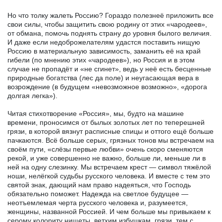
Но что толку жалеть Россию? Гораздо полезнеё приложить все
свои силы, чтобы защитить свою родину от этих «чародеев»,
от обмана, помочь поднять страну до уровня былого величия.
И даже если недоброжелателям удастся поставить нищую
Россию в материальную зависимость, заманить её на край
гибели (по мнению этих «чародеев»), но Россия и в этом
случае не пропадёт и «не сгинет», ведь у неё есть бесценные
природные богатства (лес да поле) и неугасающая вера в
возрождение (в будущем «невозможное возможно», «дорога
долгая легка»).
Читая стихотворение «Россия», мы, будто на машине
времени, проносимся от былых золотых лет по теперешней
грязи, в которой вязнут расписные спицы и оттого ещё больше
пачкаются. Всё больше серых, грязных тонов мы встречаем на
своём пути, «слёзы первые любви» очень скоро сменяются
рекой, и уже совершенно не важно, больше ли, меньше ли в
ней на одну слезинку. Мы встречаем крест — символ тяжёлой
ноши, нелёгкой судьбы русского человека. И вместе с тем это
святой знак, дающий нам право надеяться, что Господь
обязательно поможет. Надежда на светлое будущее —
неотъемлемая черта русского человека и, разумеется,
женщины, названной Россией. И чем больше мы привыкаем к
серому колориту нищеты, ветхим избушкам, грязи, тем с