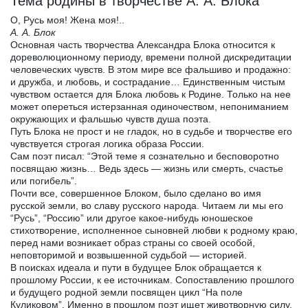
Тема родины в творчестве А. А. Блока
О, Русь моя! Жена моя!..
А. А. Блок
Основная часть творчества Александра Блока относится к
дореволюционному периоду, времени полной дискредитации
человеческих чувств. В этом мире все фальшиво и продажно:
и дружба, и любовь, и сострадание… Единственным чистым
чувством остается для Блока любовь к Родине. Только на нее
может опереться истерзанная одиночеством, непониманием
окружающих и фальшью чувств душа поэта.
Путь Блока не прост и не гладок, но в судьбе и творчестве его
чувствуется строгая логика образа России.
Сам поэт писал: “Этой теме я сознательно и бесповоротно
посвящаю жизнь… Ведь здесь — жизнь или смерть, счастье
или погибель”.
Почти все, совершенное Блоком, было сделано во имя
русской земли, во славу русского народа. Читаем ли мы его
“Русь”, “Россию” или другое какое-нибудь юношеское
стихотворение, исполненное сыновней любви к родному краю,
перед нами возникает образ страны со своей особой,
неповторимой и возвышенной судьбой — историей.
В поисках идеала и пути в будущее Блок обращается к
прошлому России, к ее источникам. Сопоставлению прошлого
и будущего родной земли посвящен цикл “На поле
Куликовом”. Именно в прошлом поэт ищет животворную силу,