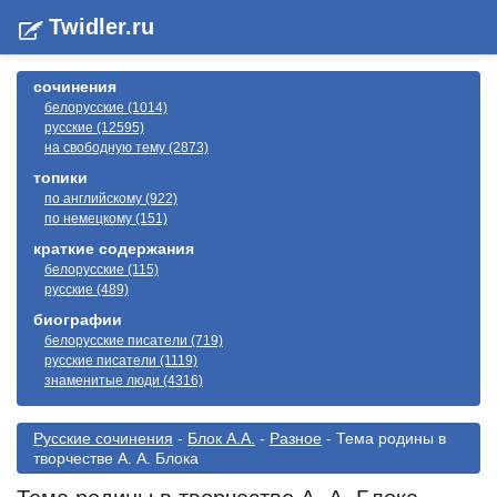
Twidler.ru
сочинения
белорусские (1014)
русские (12595)
на свободную тему (2873)
топики
по английскому (922)
по немецкому (151)
краткие содержания
белорусские (115)
русские (489)
биографии
белорусские писатели (719)
русские писатели (1119)
знаменитые люди (4316)
Русские сочинения
-
Блок А.А.
-
Разное
- Тема родины в
творчестве А. А. Блока