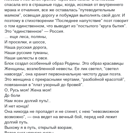
спасала его в страшные годы, когда, иссякая от внутреннего
мрака и отчаяния, все же оставалась “путеводительным
маяком”, освещая дорогу и побуждая выполнять свой долг. И
поэтому в стихотворении “Последнее напутствие” поэт говорит
о том единственном, что выводит из “постылого “круга бытия”.
Это “единственное” — Россия.
… еще леса, поляны,
И проселки, и шоссе,
Наша русская дорога,
Наши русские туманы,
Наши шелесты в овсе.
Блок создал особенный образ Родины. Это образ красавицы
Женщины, возлюбленной невесты. Ее лик светел, “светел
навсегда”, она хранит первоначальную чистоту души поэта.
Это женщина с прекрасными чертами, “разбойной красотой”,
повязанная в “плат узорный до бровей”.
О, Русь моя! Жена моя!
До боли
Нам ясен долгий путь!..
И нет конца!
Она никогда не пропадет и не сгинет, с нею “невозможное
возможно”, — она ведет на вечный бой, перед ней лежит
долгий путь.
Выхожу я в путь, открытый взорам,
Ветер гнет упругие кусты,