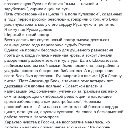
позволяющую Руси не бояться “тьмы — ночной и
зарубежной”, скрывающей ее путь.
Пять стихотворений из цикла “На поле Куликовом”, созданных
в годы первой русской революции, говорили о том, что Блок
умел чувствовать милую его сердцу Русь чутко и трепетно:
Я вижу над Русью далеко
Широкий и тихий пожар…
Всего десять лет спустя новый пожар тысяча девятьсот
семнадцатого года перевернул судьбу России.
Однако не прошли бесследно для душевного равновесия
поэта дни, когда лилась невинная кровь, а вокруг лежали
разоренные разбоем земля и культура. Да и с Шахматовым,
любимым местом всей семьи, было покончено: разграблена
усадьба, сожжена бесценная библиотека. А в довершение
всего Блок был арестован. Луначарский в письме ЦК к Ленину
писал: “Поэт Александр Блок, в течение этих четырех лет
державшийся вполне лояльно к Советской власти и
написавший ряд сочинений, учтенных за границей как явно
симпатизирующих октябрьской революции, в настоящее
время заболел нервным расстройством”. Нервным
расстройством… И ни слова о смертельной болезни сердца,
цинге, истощении, опухоли суставов. Ни слова о бескорыстной
работе поэта в Наркомпросе.
Характер чувства к России, ее восприятие менялись, но
любовь к ней Блок пронес через всю жизнь. Эта любовь