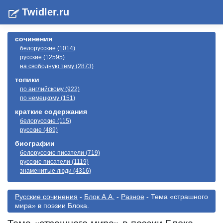
Twidler.ru
сочинения
белорусские (1014)
русские (12595)
на свободную тему (2873)
топики
по английскому (922)
по немецкому (151)
краткие содержания
белорусские (115)
русские (489)
биографии
белорусские писатели (719)
русские писатели (1119)
знаменитые люди (4316)
Русские сочинения
-
Блок А.А.
-
Разное
- Тема «страшного
мира» в поэзии Блока.