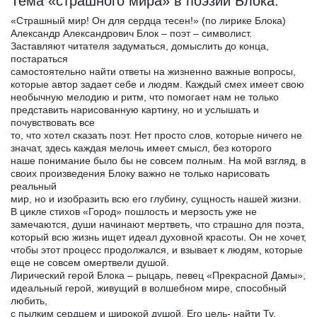
Тема «страшного мира» в поэзии Блока.
«Страшный мир! Он для сердца тесен!» (по лирике Блока)
Александр Александрович Блок – поэт – символист.
Заставляют читателя задуматься, домыслить до конца,
постараться
самостоятельно найти ответы на жизненно важные вопросы,
которые автор задает себе и людям. Каждый смех имеет свою
необычную мелодию и ритм, что помогает нам не только
представить нарисованную картину, но и услышать и
почувствовать все
то, что хотел сказать поэт. Нет просто слов, которые ничего не
значат, здесь каждая мелочь имеет смысл, без которого
наше понимание было бы не совсем полным. На мой взгляд, в
своих произведения Блоку важно не только нарисовать
реальный
мир, но и изобразить всю его глубину, сущность нашей жизни.
В цикле стихов «Город» пошлость и мерзость уже не
замечаются, души начинают мертветь, что страшно для поэта,
который всю жизнь ищет идеал духовной красоты. Он не хочет,
чтобы этот процесс продолжался, и взывает к людям, которые
еще не совсем омертвели душой.
Лирический герой Блока – рыцарь, певец «Прекрасной Дамы»,
идеальный герой, живущий в волшебном мире, способный
любить,
с пылким сердцем и широкой душой. Его цель- найти Ту,