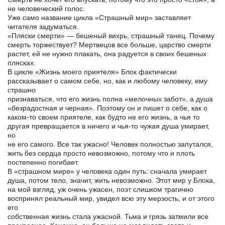
не человеческий голос.
Уже само название цикла «Страшный мир» заставляет
читателя задуматься.
«Пляски смерти» — бешеный вихрь, страшный танец. Почему
смерть торжествует? Мертвецов все больше, царство смерти
растет, ей не нужно плакать, она радуется в своих бешеных
плясках.
В цикле «Жизнь моего приятеля» Блок фактически
рассказывает о самом себе, но, как и любому человеку, ему
страшно
признаваться, что его жизнь полна «мелочных забот», а душа
«безрадостная и черная». Поэтому он и пишет о себе, как о
каком-то своем приятеле, как будто не его жизнь, а чья то
другая превращается в ничего и чья-то чужая душа умирает,
но
не его самого. Все так ужасно! Человек полностью запутался,
жить без сердца просто невозможно, потому что и плоть
постепенно погибает.
В «страшном мире» у человека один путь: сначала умирает
душа, потом тело, значит, жить невозможно. Этот мир у Блока,
на мой взгляд, уж очень ужасен, поэт слишком трагично
воспринял реальный мир, увидел всю эту мерзость, и от этого
его
собственная жизнь стала ужасной. Тьма и грязь затмили все