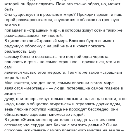
которой он будет служить. Пока это только образ, но, может
быть,
Она существует и в реальном мире? Проходит время, и наш
герой разочаровывается, спускается с облаков на грешную
землю и
попадает в «страшный мир», в котором живут сотни таких же
разочаровавшихся личностей.
В цикле стихов «Страшный мир» Блок как будто снимает
радужную оболочку с нашей жизни и хочет показать
реальность. Ему
самому больно осознавать, что под ней одна чернота,
пошлость и грязь, но самое страшное – признаться, что и он
сам
является частью этой мерзости. Так что же такое «страшный
мир» Блока?
Мне кажется, что для него, самым опасным в этом мире
являются «мертвецы» — люди, потерявшие самое главное в
жизни —
душу, они теперь живут только плотью и только для плоти, « но
надо, надо в общество втираться» и отравлять других ядом,
ведь плохие поступки никогда не проходят бесследно, они
обязательно задевают множество людей.
В цикле «Жизнь моего приятеля» в тридцать лет человек
осознает, что сердца нет. Как же с эти жить дальше? Он не
способен испытывать самого прекрасного чувства на земле –