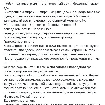
любви, так как она для него «змеиный рай – бездонной скуки
ад».
В «страшном мире» — мире «мертвецов» и природа такая же.
Луна, волшебная и таинственная, там – «диск большой,
заливавший все в природе нестерпимой желтизной».
Желтизной, значит – враждебностью и пошлой
повседневностью. Человек без
сердца и без души видит окружающий мир в мерзких тонах:
Вон месяц, как палец, над кровлями громад
Гримасу корчит мне…
Возвращаясь к стихам цикла «Жизнь моего приятеля», нужно
отметить, что здесь Блок показывает самый страшный грех –
отчаяние. Он уверен, что нет ничего страшнее отчаяния.
Поэту трудно признаться, что омертвение происходит и с ним,
не
хочется верить, что и в его жизни записан последний грех,
после которого жизнь уже не жизнь.
Говорят черти: «Но толпой мы все, как ангелы чисты». Черти
считают себя ангелами, разве такое возможно в мире, где
живут люди, чистые душой и умеющие любить, живущие не
только плотью? Конечно, нет! Вот в этом и заключается суть
страшного мира, где черти, как ангелы. Даже смерть говорит:
Я отворю. Пускай немного
Еще помучается он.
Смерть не хочет его впускать, потому что это просто «стон», а