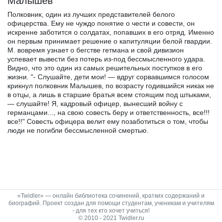
Малышев
Полковник, один из лучших представителей белого
офицерства. Ему не чуждо понятие о чести и совести, он
искренне заботится о солдатах, попавших в его отряд. Именно
он первым принимает решение о капитуляции белой гвардии.
М. вовремя узнает о бегстве гетмана и свой дивизион
успевает вывести без потерь из-под бессмысленного удара.
Видно, что это один из самых решительных поступков в его
жизни. "- Слушайте, дети мои! — вдруг сорвавшимся голосом
крикнул полковник Малышев, по возрасту годившийся никак не
в отцы, а лишь в старшие братья всем стоящим под штыками,
— слушайте! Я, кадровый офицер, вынесший войну с
германцами..., на свою совесть беру и ответственность, все!!!
все!!" Совесть офицера велит ему позаботиться о том, чтобы
люди не погибли бессмысленной смертью.
«Twidler» — онлайн библиотека сочинений, кратких содержаний и
биографий. Проект создан для помощи студентам, ученикам и учителям
- для тех кто хочет учиться!
© 2010 - 2021 Twidler.ru