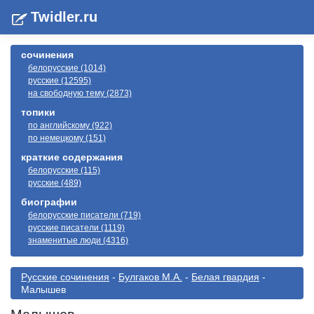
Twidler.ru
сочинения
белорусские (1014)
русские (12595)
на свободную тему (2873)
топики
по английскому (922)
по немецкому (151)
краткие содержания
белорусские (115)
русские (489)
биографии
белорусские писатели (719)
русские писатели (1119)
знаменитые люди (4316)
Русские сочинения
-
Булгаков М.А.
-
Белая гвардия
-
Малышев