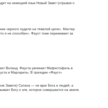
одит на немецкий язык Новый Завет (отрывок о
ние черного пуделя на тяжелой цепи». Мастер
это я не способен». Фауст тоже переживает за
кает Воланд. Фауста увлекает Мефистофель в
уста и Маргариты. В трагедии «Фауст»
ом Завете) Сатана — не враг Бога и людей, а
ывает Богу о зле, которое совершается на земле.