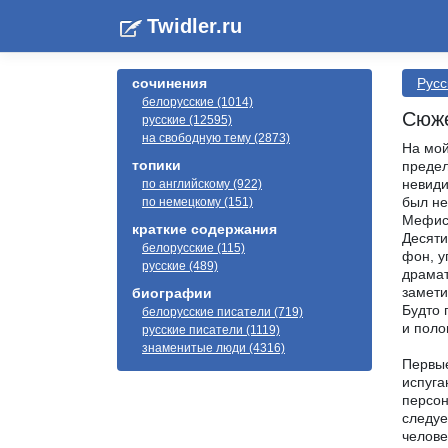
Twidler.ru
сочинения
Русс
белорусские (1014)
Сюже
русские (12595)
на свободную тему (2873)
На мой
топики
предел
невиди
по английскому (922)
был не
по немецкому (151)
Мефист
краткие содержания
Десяти
белорусские (115)
фон, у
русские (489)
драмат
замети
биографии
Будто 
белорусские писатели (719)
и поло
русские писатели (1119)
знаменитые люди (4316)
Первые
испуга
персон
следуе
челове