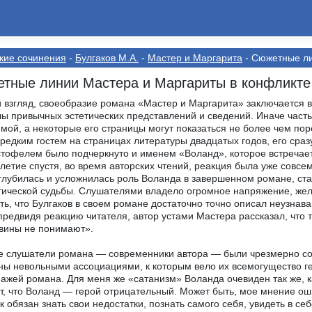
кие сочинения
-
Булгаков М.А.
-
Мастер и Маргарита
- Сюжетные ли
тные линии Мастера и Маргариты в конфликте
 взгляд, своеобразие романа «Мастер и Маргарита» заключается в 
ы привычных эстетических представлений и сведений. Иначе част
мой, а некоторые его страницы могут показаться не более чем по
редким гостем на страницах литературы двадцатых годов, его сраз
офелем было подчеркнуто и именем «Воланд», которое встречаетс
летие спустя, во время авторских чтений, реакция была уже совс
глубилась и усложнилась роль Воланда в завершенном романе, стан
ической судьбы. Слушателями владело огромное напряжение, жела
ть, что Булгаков в своем романе достаточно точно описал неузна
предвидя реакцию читателя, автор устами Мастера рассказал, что т
вины не понимают».
 слушатели романа — современники автора — были чрезмерно со
ны невольными ассоциациями, к которым вело их всемогущество г
ажей романа. Для меня же «сатанизм» Воланда очевиден так же, ка
т, что Воланд — герой отрицательный. Может быть, мое мнение ошиб
к обязан знать свои недостатки, познать самого себя, увидеть в себ