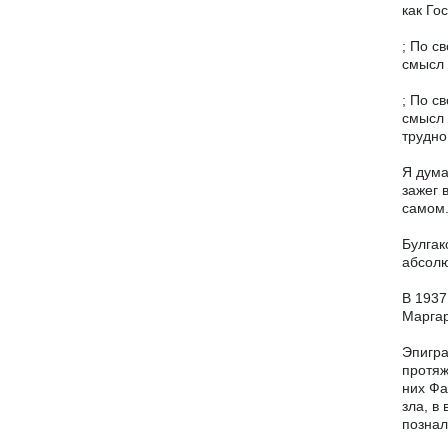
как Го
; По с
смысл 
; По с
смысл 
трудно
Я дума
зажег 
самом
Булгак
абсол
В 1937
Маргар
Эпигра
протяж
них Фа
зла, в
познал