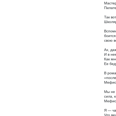
Мастер
Пилате
Так во
Школяр
Вспомн
боится
свою в
Ах, да
И в не
Как мн
Ее бед
В рома
«после
Мефист
Мы не 
сила, 
Мефист
Я — ча
Что ве