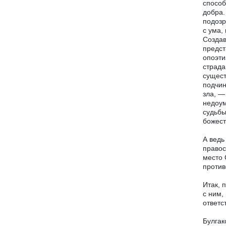
способ
добра.
подозр
с ума,
Создав
предст
опоэти
страда
сущест
подчин
зла, —
недоум
судьбы
божест
А ведь
правос
место 
против
Итак, 
с ним,
ответс
Булгак