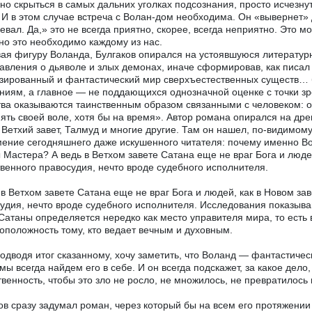
но скрыться в самых дальних уголках подсознания, просто исчезну
 И в этом случае встреча с Волан-дом необходима. Он «вывернет» 
евал. Да,» это не всегда приятно, скорее, всегда неприятно. Это м
 но это необходимо каждому из нас.
ая фигуру Воланда, Булгаков опирался на устоявшуюся литератур
авления о дьяволе и злых демонах, иначе сформировав, как писал
зированный и фантастический мир сверхъестественных существ… 
ниям, а главное — не поддающихся однозначной оценке с точки зр
ва оказываются таинственным образом связанными с человеком: о
ять своей воле, хотя бы на время». Автор романа опирался на др
 Ветхий завет, Талмуд и многие другие. Там он нашел, по-видимом
ение сегодняшнего даже искушенного читателя: почему именно В
 Мастера? А ведь в Ветхом завете Сатана еще не враг Бога и люде
венного правосудия, нечто вроде судебного исполнителя.
 в Ветхом завете Сатана еще не враг Бога и людей, как в Новом за
удия, нечто вроде судебного исполнителя. Исследования показывают
Сатаны определяется нередко как место управителя мира, то есть
оположность тому, кто ведает вечным и духовным.
подводя итог сказанному, хочу заметить, что Воланд — фантастиче
 мы всегда найдем его в себе. И он всегда подскажет, за какое дел
твенность, чтобы это зло не росло, не множилось, не превратилось
ов сразу задумал роман, через который бы на всем его протяжени