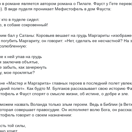
 в романе является автором романа о Пилате. Фауст у Гете перев
). В виде пуделя проникает Мефистофель в дом Фауста:
т кто в пуделе сидел:
, в собаке сокровенный!
им бал у Сатаны: Коровьев вешает на грудь Маргариты «изображе
 погубить Маргариту, он говорит: «Нет, сделать ее несчастной? На 
озлюбленную:
же к ней упав на грудь
м заключив объятье,
е забыть, как зачеркнуть
у, мое проклятье?
не «Мастер и Маргарита» главных героев в последний полет увле
дний полет». Как будто М. Булгаков рассказывает свою историю Фа
офель и Фауст спорят о смысле жизни, об истине, о добре и зле.
можем назвать Воланда только злым героем. Ведь в Библии (в Ветх
которая совершает правосудие. Он исполняет волю Бога, он рассказ
офель говорит о своем назначении:
сть той силы,
чно хочет