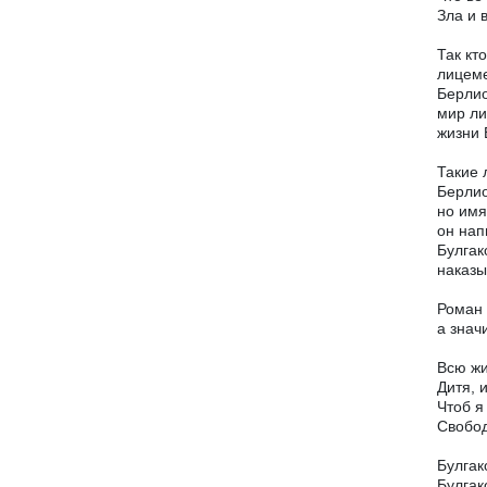
Зла и 
Так кт
лицеме
Берлио
мир ли
жизни 
Такие 
Берлио
но имя
он нап
Булгак
наказы
Роман 
а знач
Всю жи
Дитя, 
Чтоб я
Свобод
Булгак
Булгак