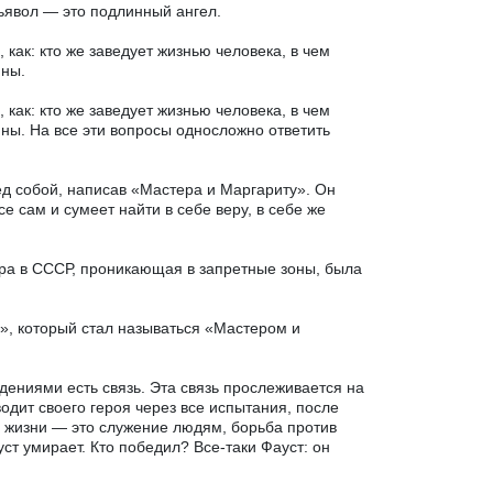
дьявол — это подлинный ангел.
 как: кто же заведует жизнью человека, в чем
ины.
 как: кто же заведует жизнью человека, в чем
ины. На все эти вопросы односложно ответить
ед собой, написав «Мастера и Маргариту». Он
се сам и сумеет найти в себе веру, в себе же
тира в СССР, проникающая в запретные зоны, была
м», который стал называться «Мастером и
едениями есть связь. Эта связь прослеживается на
водит своего героя через все испытания, после
в жизни — это служение людям, борьба против
уст умирает. Кто победил? Все-таки Фауст: он