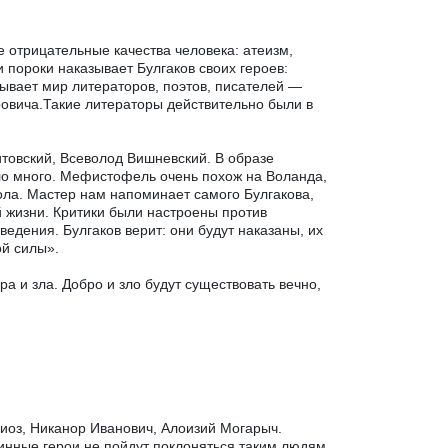
 отрицательные качества человека: атеизм,
и пороки наказывает Булгаков своих героев:
зывает мир литераторов, поэтов, писателей —
ровича.Такие литераторы действительно были в
итовский, Всеволод Вишневский. В образе
ыло много. Мефистофель очень похож на Воланда,
ола. Мастер нам напоминает самого Булгакова,
й жизни. Критики были настроены против
ведения. Булгаков верит: они будут наказаны, их
ой силы».
 и зла. Добро и зло будут существовать вечно,
лиоз, Никанор Иванович, Алоизий Могарыч.
тинные герои не пойдут поклоняться таким людям.