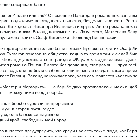
вечно совершает благо.
о же он? Благо или зло? С помощью Воланда в романе показаны все
рие, подхалимство, жадность, пьянство, безделие, лживость. За эт
за, Ли-ходеева, Никанора Ивановича и других. Автор романа пока
цемерия и лжи. Воланд наказывает их: Латунского, Мстислава Лав
Булгакова: критик Осаф Литовский, Всеволод Вишневский.
литераторы действительно были в жизни Булгакова: критик Осаф Л
за Булгаков показал то общество, ведь в то время таких людей б
 «Воланд» упоминается в трагедии «Фауст» как одно из имен Дьяв
исал роман о Понтии Пилате без давления, этот роман — труд все
ова, ведь они не были свободны, они не могли создать такого произ
вает Воланд. Воланд наказывает зло, хотя сам является «частью т
«Мастер и Маргарита» — о борьбе двух противоположных сил: добра
ит — между ними всегда борьба:
знь в борьбе суровой, непрерывной
и муж, и старец пусть ведет,
 увидел в блеске силы дивной
ный край, свободный мой народ!
ов пытается предупредить, что среди нас есть такие люди, как Бер
ов сумел высмеять, предостеречь, предугадать, он показал, что ис