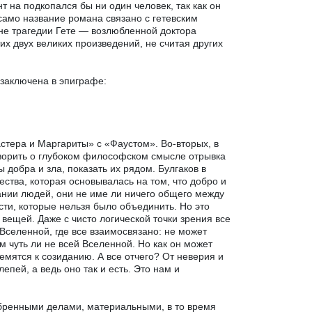
 на подкопался бы ни один человек, так как он
само название романа связано с гетевским
не трагедии Гете — возлюбленной доктора
тих двух великих произведений, не считая других
 заключена в эпиграфе:
стера и Маргариты» с «Фаустом». Во-вторых, в
ворить о глубоком философском смысле отрывка
 добра и зла, показать их рядом. Булгаков в
тва, которая основывалась на том, что добро и
ании людей, они не име ли ничего общего между
ти, которые нельзя было объединить. Но это
вещей. Даже с чисто логической точки зрения все
Вселенной, где все взаимосвязано: не может
м чуть ли не всей Вселенной. Но как он может
ремятся к созиданию. А все отчего? От неверия и
епей, а ведь оно так и есть. Это нам и
 бренными делами, материальными, в то время