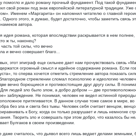
у помогло и дало роману прочный фундамент. Под такой фундамент
ил свой роман под знак европейской литературной традиции. Уже 
ом». Именем «Маргарита» он напомнил читателю о главной герои
. Одного этого, я думаю, будет достаточно, чтобы заметить связь э
 намеков автора.
я идея романа, которая впоследствии раскрывается в нем полнее,
кто ж ты, наконец?
часть той силы, что вечно
зла и вечно совершает благо...
вых, этот эпиграф еще сильнее дает нам прочувствовать связь «Ма
держатся огромный смысл и идейное содержание романа. Если го
уста», то сперва хочется отметить стремление автора показать силы
благородном стремлении сломал психологию и идеологию человечес
две вечно борющиеся и противостоящие друг другу силы. В поним
 Для людей зло было злом, а добро добром — две противоположнос
ое» заблуждение. Не понимая, человек не видел истинной природы 
оположное притягивается. В данном случае тоже самое в мире, во 
обра без зла и света без тьмы. Человек себя считает венцом, венцо
риравнивать к Богу, когда он только разрушает и лишь немногие ст
нания. Творить зло и совершать при этом добро, что казалось бы нел
вает Булгаков в своем произведении.
 даже считалось, что дьявол всего лишь ведает делами земными,