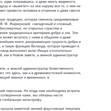
ть, едва показавшись, и даже иметь видимость
душу и «выметет» из нее наружу все то, о чем не
ожет привести человека в отчаяние и даже свести
ную традицию, которая сменила средневековые
 В. М. Жирмунский, «загадочный и сложный,
бессмертных, но открытых страстям и
ения традиционных критериев добра и зла. Эти
н может вступать с ними в общение и даже
евнейшие книги, раскрывающие сущность добра и
у, и такую функцию Воланда, которая приводит в
оланд выполняет волю Иешуа относительно
й, как в Новом завете, а земной администратор
вете, а земной администратор божественного
, что здесь, как и в древневосточной книжности,
 вещей земных и временных, в
ский персонаж. Но когда нам необходима встреча
о, сотворенное нами, мы обязаны нести
 в глобальную катастрофу.
и прошла заметной линией фаустовская тематика.