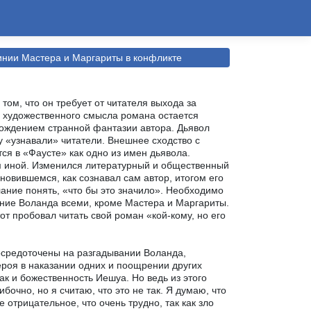
нии Мастера и Маргариты в конфликте
том, что он требует от читателя выхода за
ь художественного смысла романа остается
рождением странной фантазии автора. Дьявол
у «узнавали» читатели. Внешнее сходство с
я в «Фаусте» как одно из имен дьявола.
ем иной. Изменился литературный и общественный
овившемся, как сознавал сам автор, итогом его
ние понять, «что бы это значило». Необходимо
вание Воланда всеми, кроме Мастера и Маргариты.
от пробовал читать свой роман «кой-кому, но его
средоточены на разгадывании Воланда,
ероя в наказании одних и поощрении других
к и божественность Иешуа. Но ведь из этого
очно, но я считаю, что это не так. Я думаю, что
е отрицательное, что очень трудно, так как зло