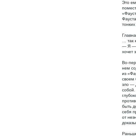
Это ем
помест
«Фауст
Фауста
тонких
Главна
… так 
— Я — 
хочет 
Во-пер
нем со
из «Фа
своем 
зло — 
собой.
глубок
против
быть д
себя п
от нез
доказы
Раньше