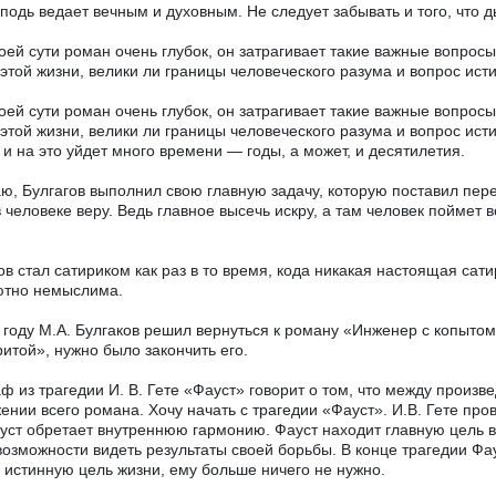
сподь ведает вечным и духовным. Не следует забывать и того, что 
воей сути роман очень глубок, он затрагивает такие важные вопросы,
этой жизни, велики ли границы человеческого разума и вопрос ист
воей сути роман очень глубок, он затрагивает такие важные вопросы,
этой жизни, велики ли границы человеческого разума и вопрос ист
 и на это уйдет много времени — годы, а может, и десятилетия.
ю, Булгагов выполнил свою главную задачу, которую поставил пер
в человеке веру. Ведь главное высечь искру, а там человек поймет в
.
ов стал сатириком как раз в то время, кода никакая настоящая са
ютно немыслима.
 году М.А. Булгаков решил вернуться к роману «Инженер с копыто
итой», нужно было закончить его.
ф из трагедии И. В. Гете «Фауст» говорит о том, что между произв
ении всего романа. Хочу начать с трагедии «Фауст». И.В. Гете про
уст обретает внутреннюю гармонию. Фауст находит главную цель 
 возможности видеть результаты своей борьбы. В конце трагедии Фа
 истинную цель жизни, ему больше ничего не нужно.