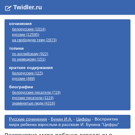
Twidler.ru
сочинения
белорусские (1014)
русские (12595)
на свободную тему (2873)
топики
по английскому (922)
по немецкому (151)
краткие содержания
белорусские (115)
русские (489)
биографии
белорусские писатели (719)
русские писатели (1119)
знаменитые люди (4316)
Русские сочинения
-
Бунин И.А.
-
Цифры
- Восприятие
мира ребенка взрослым в рассказе И. Бунина "Цифры"