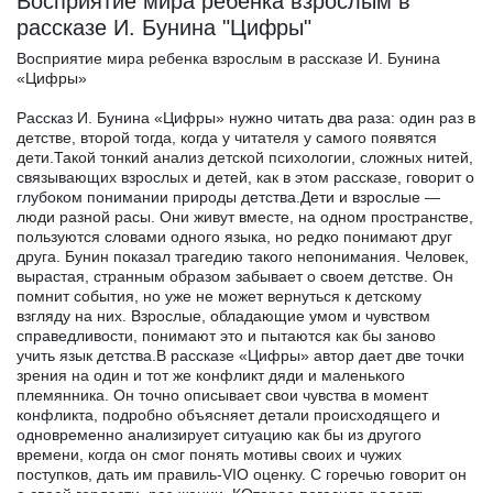
Восприятие мира ребенка взрослым в
рассказе И. Бунина "Цифры"
Восприятие мира ребенка взрослым в рассказе И. Бунина
«Цифры»
Рассказ И. Бунина «Цифры» нужно читать два раза: один раз в
детстве, второй тогда, когда у читателя у самого появятся
дети.Такой тонкий анализ детской психологии, сложных нитей,
связывающих взрослых и детей, как в этом рассказе, говорит о
глубоком понимании природы детства.Дети и взрослые —
люди разной расы. Они живут вместе, на одном пространстве,
пользуются словами одного языка, но редко понимают друг
друга. Бунин показал трагедию такого непонимания. Человек,
вырастая, странным образом забывает о своем детстве. Он
помнит события, но уже не может вернуться к детскому
взгляду на них. Взрослые, обладающие умом и чувством
справедливости, понимают это и пытаются как бы заново
учить язык детства.В рассказе «Цифры» автор дает две точки
зрения на один и тот же конфликт дяди и маленького
племянника. Он точно описывает свои чувства в момент
конфликта, подробно объясняет детали происходящего и
одновременно анализирует ситуацию как бы из другого
времени, когда он смог понять мотивы своих и чужих
поступков, дать им правиль-VIO оценку. С горечью говорит он