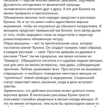
писателя — чувство вполне земное, реальное, ощутимое.
Духовность неотделима от физической природы
человеческого влечения друг к другу. А это для Бунина не
менее прекрасно и притягательно.
Обнаженное женское тело нередко предстает в рассказах
Бунина. Но и тут он умеет найти единственно верные
выражения, чтобы не опускаться до обычного натурализма. И
женщина предстает прекрасной как богиня, хотя автор далек
от того, чтобы закрывать глаза на недостатки и чересчур
романтизировать обнаженную натуру.
Образ женщины — вот та притягательная сила, которая
постоянно влечет Бунина. Он создает галерею таких образов,
в каждом рассказе — свой. Простая девушка из деревни в
рассказе “Таня” так же прекрасна, как яркая испанка из
“Камарга”. Обращается писатель и к судьбам падших женщин,
они для него не менее интересны, чем дамы, соблюдающие
приличия. Любовь уравнивает всех. Проститутки не вызывают
отвращения, и наоборот, поведение некоторых женщин из
“приличных” семей приводит в недоумение. Социальный
статус перестает иметь значение, когда в дело вступают
чувства.
Удивительно, что действие рассказа может длиться очень
короткое время. В нескольких рассказах Бунин просто
описывает случайно увиденных в вагоне поезда женщин. И
это не менее интересно, чем если бы происходило какое-то