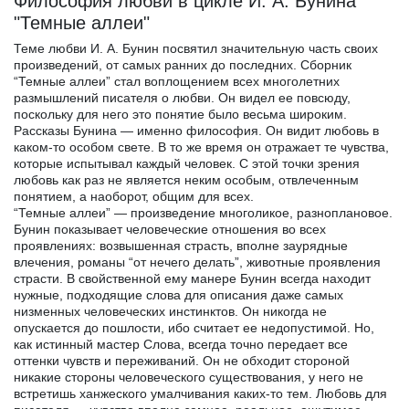
Философия любви в цикле И. А. Бунина
"Темные аллеи"
Теме любви И. А. Бунин посвятил значительную часть своих
произведений, от самых ранних до последних. Сборник
“Темные аллеи” стал воплощением всех многолетних
размышлений писателя о любви. Он видел ее повсюду,
поскольку для него это понятие было весьма широким.
Рассказы Бунина — именно философия. Он видит любовь в
каком-то особом свете. В то же время он отражает те чувства,
которые испытывал каждый человек. С этой точки зрения
любовь как раз не является неким особым, отвлеченным
понятием, а наоборот, общим для всех.
“Темные аллеи” — произведение многоликое, разноплановое.
Бунин показывает человеческие отношения во всех
проявлениях: возвышенная страсть, вполне заурядные
влечения, романы “от нечего делать”, животные проявления
страсти. В свойственной ему манере Бунин всегда находит
нужные, подходящие слова для описания даже самых
низменных человеческих инстинктов. Он никогда не
опускается до пошлости, ибо считает ее недопустимой. Но,
как истинный мастер Слова, всегда точно передает все
оттенки чувств и переживаний. Он не обходит стороной
никакие стороны человеческого существования, у него не
встретишь ханжеского умалчивания каких-то тем. Любовь для