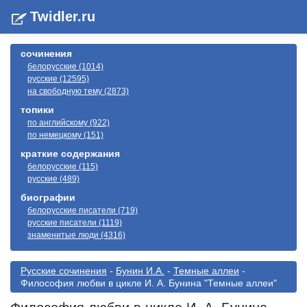
Twidler.ru
сочинения
белорусские (1014)
русские (12595)
на свободную тему (2873)
топики
по английскому (922)
по немецкому (151)
краткие содержания
белорусские (115)
русские (489)
биографии
белорусские писатели (719)
русские писатели (1119)
знаменитые люди (4316)
Русские сочинения
-
Бунин И.А.
-
Темные аллеи
-
Философия любви в цикле И. А. Бунина "Темные аллеи"