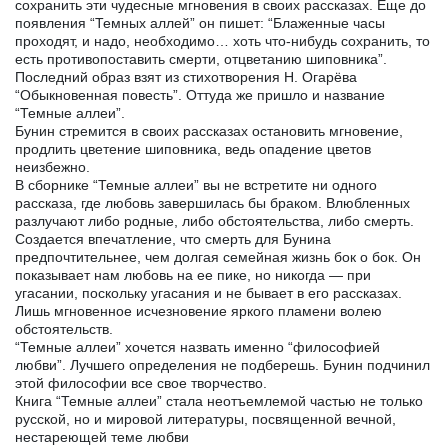
сохранить эти чудесные мгновения в своих рассказах. Еще до
появления “Темных аллей” он пишет: “Блаженные часы
проходят, и надо, необходимо… хоть что-нибудь сохранить, то
есть противопоставить смерти, отцветанию шиповника”.
Последний образ взят из стихотворения Н. Огарёва
“Обыкновенная повесть”. Оттуда же пришло и название
“Темные аллеи”.
Бунин стремится в своих рассказах остановить мгновение,
продлить цветение шиповника, ведь опадение цветов
неизбежно.
В сборнике “Темные аллеи” вы не встретите ни одного
рассказа, где любовь завершилась бы браком. Влюбленных
разлучают либо родные, либо обстоятельства, либо смерть.
Создается впечатление, что смерть для Бунина
предпочтительнее, чем долгая семейная жизнь бок о бок. Он
показывает нам любовь на ее пике, но никогда — при
угасании, поскольку угасания и не бывает в его рассказах.
Лишь мгновенное исчезновение яркого пламени волею
обстоятельств.
“Темные аллеи” хочется назвать именно “философией
любви”. Лучшего определения не подберешь. Бунин подчинил
этой философии все свое творчество.
Книга “Темные аллеи” стала неотъемлемой частью не только
русской, но и мировой литературы, посвященной вечной,
нестареющей теме любви