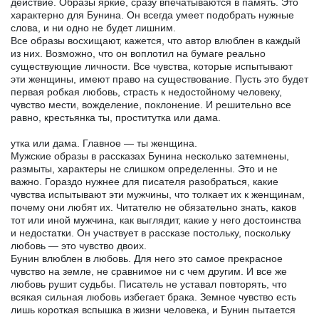
действие. Образы яркие, сразу впечатываются в память. Это
характерно для Бунина. Он всегда умеет подобрать нужные
слова, и ни одно не будет лишним.
Все образы восхищают, кажется, что автор влюблен в каждый
из них. Возможно, что он воплотил на бумаге реально
существующие личности. Все чувства, которые испытывают
эти женщины, имеют право на существование. Пусть это будет
первая робкая любовь, страсть к недостойному человеку,
чувство мести, вожделение, поклонение. И решительно все
равно, крестьянка ты, проститутка или дама.
утка или дама. Главное — ты женщина.
Мужские образы в рассказах Бунина несколько затемнены,
размыты, характеры не слишком определенны. Это и не
важно. Гораздо нужнее для писателя разобраться, какие
чувства испытывают эти мужчины, что толкает их к женщинам,
почему они любят их. Читателю не обязательно знать, каков
тот или иной мужчина, как выглядит, какие у него достоинства
и недостатки. Он участвует в рассказе постольку, поскольку
любовь — это чувство двоих.
Бунин влюблен в любовь. Для него это самое прекрасное
чувство на земле, не сравнимое ни с чем другим. И все же
любовь рушит судьбы. Писатель не уставал повторять, что
всякая сильная любовь избегает брака. Земное чувство есть
лишь короткая вспышка в жизни человека, и Бунин пытается