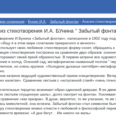
кие сочинения
-
Бунин И.А.
-
Забытый фонтан
- Анализ стихотворе
из стихотворения И.А. БУнина " Забытый фонта
ворение И.Бунина «Забытый фонтан», написанное в 1902 году под
:«Ищу я в этом мире сочетание прекрасного и вечного».
спользует свою любимою стихотворную форму-сонет, обращаясь к 
иция стихотворения построена на сравнении двух образов: осенне
поражает своей яркой образностью. В первом катрене все художес
ение и холод. Осенний сад, метафорически названный поэтом " черт
лепное, но очень хрупкое. «Холодное дыханье сентября»-метафора
но.
ром катрене ведущий художественный прием-олицетворение. Ветер
но налетая». Сравнение листьев с «испуганной стаей» очень точн
ючительных терцетах возникает образ одинокой девушки. В ее движ
по листьям спущенную шаль», долго смотрит на фонтан. Усиливают
 сравнение «как призрак». В душе, вероятно, то же угасание, те же 
ась мимолетной, она исчезла. Забытый фонтан стал символом было
ру стихотворение можно отнести к любовной и философской лирике
имости времени: «А дни бегут… Им никого не жаль»