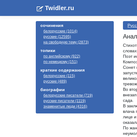
Twidler.ru
сочинения
Русс
белорусские (1014)
Анал
русские (12595)
на свободную тему (2873)
Стихот
топики
словах
Поэт и
по английскому (922)
Композ
по немецкому (151)
Сонет 
краткие содержания
запуст
белорусские (115)
велико
русские (489)
тревож
Во вто
биографии
внезап
белорусские писатели (719)
сада.
русские писатели (1119)
В закл
знаменитые люди (4316)
влача 
лице и
оказал
По жан
неумол