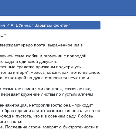
ния И.А. БУнина " Забытый фонтан"
н"
тверждает кредо поэта, выраженное им в
вечной теме любви и гармонии с природой.
го сада и одинокой девушки.
твенные средства призваны подчеркнуть
ог из янтаря", «рассыпался», как что-то пышное,
, от которой на душе становится неуютно и
 «заметает листьями фонтан», «взвевает их,
о передает кружение листвы по пустым аллеям
ениях-грация, неторопливость: она «приходит,
 образ героини эпитет «застывшая печаль» на ее
холод и пустота, что и в осеннем саду. Любовь
го счастья.
. Последние строки говорят о быстротечности и