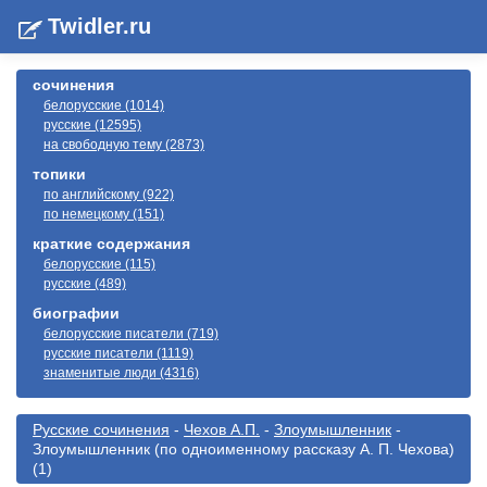
Twidler.ru
сочинения
белорусские (1014)
русские (12595)
на свободную тему (2873)
топики
по английскому (922)
по немецкому (151)
краткие содержания
белорусские (115)
русские (489)
биографии
белорусские писатели (719)
русские писатели (1119)
знаменитые люди (4316)
Русские сочинения
-
Чехов А.П.
-
Злоумышленник
-
Злоумышленник (по одноименному рассказу А. П. Чехова)
(1)