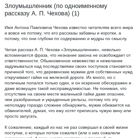
Злоумышленник (по одноименному
рассказу А. П. Чехова) (1)
Имя Антона Павловича Чехова известно читателям всего мира
и вовсе не потому, что его рассказы забавны и коротки, а
потому, что они глубоки по содержанию и мудры по смыслу.
Читая рассказ А. П. Чехова «Злоумышленник», невольно
вспоминается фраза, что незнание закона не освобождает от
ответственности. Обыкновенное невежество и нежелание
задумываться над последствиями своих поступков становятся
причиной того, что деревенские мужики для собственных нужд
откручивают гайки на железной дороге. Их много, но с
поличным попался только один, и он искренне обескуражен и
даже возмущен такой несправедливостью. Не понимая, что
отсутствие на своем месте маленькой гайки даже опаснее,
чем разобранные и украденные рельсы, потому что эту
неполадку гораздо сложнее обнаружить, мужик обижается на
обвинителей, думая, что ему хотят приписать чужую вину или
просто запугать.
К сожалению, каждый из нас не раз совершал в своей жизни
поступки, о которых потом сожалел (или о них сожалели