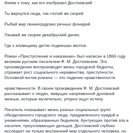
ближе к тому, как его изобразил Достоевский:
Ты вернулся сюда, так глотай же скорей
Рыбий жир ленинградских речных фонарей.
Узнавай же скорее декабрьский денек,
Где к зловещему дегтю подмешан желток.
Роман «Преступление и наказание» был написан в 1866 году
великим русским писателем Ф. М. Достоевским. Это
произведение воспроизводит жизнь городской бедноты,
отражает рост социального неравенства, преступности.
Основной мотив романа — это падение нравственности.
нравственности. В своем произведении Ф. М. Достоевский
рассказывает о людях, живущих напряженной духовной
жизнью, которые мучительно, упорно ищут истину.
Писатель показывает жизнь разных социальных групп:
обездоленного городского люда, придавленного нуждой и
унижениями, образованных бедняков, бунтующих против зла и
насилия, преуспевающих дельцов. Достоевский глубоко
исследует не только внутренний мир отдельного человека, но