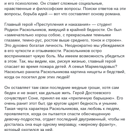
и его психологию. Он ставит сложные социальные,
нравственные и философские вопросы. Поиски ответов на эти
вопросы, борьба идей — вот что составляет основу романа.
Главный герой «Преступления и наказания» — студент
Родион Раскольников, живущий в крайней бедности. Он был
«замечательно хорош собою, с прекрасными темными
глазами, темно-рус, ростом выше среднего, тонок и строен».
Это духовно богатая личность. Неоднократно мы убеждаемся
в его чуткости и отзывчивости. Раскольников остро
воспринимает чужую боль. Мы имеем возможность убедиться
в этом. Так, мы видим, как, рискуя жизнью, главный герой
спасает во время пожара детей. А семья Мармеладовых?
Насколько ранила Раскольникова картина нищеты и бедствий,
когда он посетил дом этих людей!
Он оставляет там свои последние медные гроши, хотя сам
беден и не знает, как дальше жить. Герой Достоевского
сочувствует Соне, принял ее как «приличную барышню». Его
очень ранит этот быт, где кругом царят бедность и уныние.
Такая черта характера Раскольникова, как любовь к людям,
проявляется, когда он пытается спасти обесчещенную
девочку-подростка, отдает последний двугривенный, чтобы не
досталась она еще одному мерзавцу, «жирному франту»,
который охотился за ней.