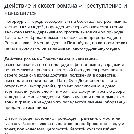
Действие и сюжет романа «Преступление и
наказание»
Петербург… Город, возведенный на болотах, построенный на
костях тысяч людей, порождение сверхчеловеческого гения
великого Петра, дерзнувшего бросить вызов самой природе.
Точно так же бросает вызов человеческой природе Родион
Раскольников. Именно здесь, в Петербурге, на котором лежит
печать проклятия, он вынашивает свою чудовищную идею.
Действие романа «Преступление и наказание»
разворачивается не на площади с фонтанами и дворцами и
не на Невском проспекте, который был для современников
своего рода символом достатка, положения в обществе,
пышности и великолепия. Петербург Достоевского — это
отвратительные трущобы, грязные распивочные и дома
терпимости, узкие улочки и мрачные закоулки, тесные дворы-
колодцы и темные задворки. Здесь душно и нечем дышать от
вони и грязи; на каждом углу попадаются пьяные, оборванцы,
продажные женщины.
В этом городе постоянно происходят трагедии: с моста на
глазах у Раскольникова пьяная женщина бросается в воду и
тонет, под колесами щегольской барской коляски гибнет