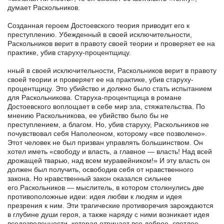
думает Раскольников.
Созданная героем Достоевского теория приводит его к
преступлению. Убежденный в своей исключительности,
Раскольников верит в правоту своей теории и проверяет ее на
практике, убив старуху-процентщицу.
нный в своей исключительности, Раскольников верит в правоту
своей теории и проверяет ее на практике, убив старуху-
процентщицу. Это убийство и должно было стать испытанием
для Раскольникова. Старуха-процентщица в романе
Достоевского воплощает в себе мир зла, стяжательства. По
мнению Раскольникова, ее убийство было бы не
преступлением, а благом. Но, убив старуху, Раскольников не
почувствовал себя Наполеоном, которому «все позволено».
Этот человек не был призван управлять большинством. Он
хотел иметь «свободу и власть, а главное — власть! Над всей
дрожащей тварью, над всем муравейником!» И эту власть он
должен был получить, освободив себя от нравственного
закона. Но нравственный закон оказался сильнее
его.Раскольников — мыслитель, в котором столкнулись две
противоположные идеи: идея любви к людям и идея
презрения к ним. Эти трагические противоречия зарождаются
в глубине души героя, а также наряду с ними возникает идея
вседозволенности, которая отрицает все доброе, светлое,