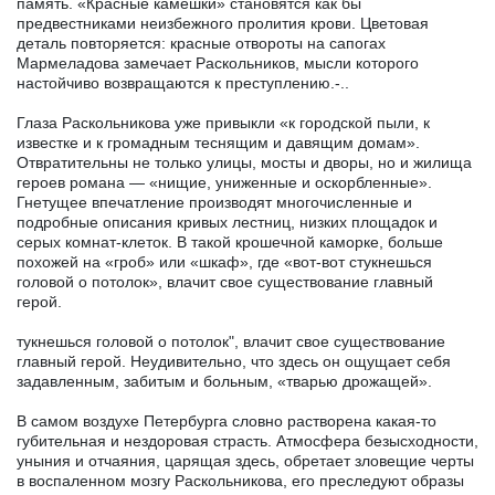
память. «Красные камешки» становятся как бы
предвестниками неизбежного пролития крови. Цветовая
деталь повторяется: красные отвороты на сапогах
Мармеладова замечает Раскольников, мысли которого
настойчиво возвращаются к преступлению.-..
Глаза Раскольникова уже привыкли «к городской пыли, к
известке и к громадным теснящим и давящим домам».
Отвратительны не только улицы, мосты и дворы, но и жилища
героев романа — «нищие, униженные и оскорбленные».
Гнетущее впечатление производят многочисленные и
подробные описания кривых лестниц, низких площадок и
серых комнат-клеток. В такой крошечной каморке, больше
похожей на «гроб» или «шкаф», где «вот-вот стукнешься
головой о потолок», влачит свое существование главный
герой.
тукнешься головой о потолок", влачит свое существование
главный герой. Неудивительно, что здесь он ощущает себя
задавленным, забитым и больным, «тварью дрожащей».
В самом воздухе Петербурга словно растворена какая-то
губительная и нездоровая страсть. Атмосфера безысходности,
уныния и отчаяния, царящая здесь, обретает зловещие черты
в воспаленном мозгу Раскольникова, его преследуют образы