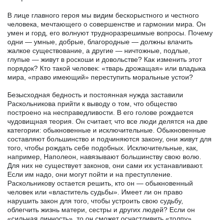
В лице главного героя мы видим бескорыстного и честного
человека, мечтающего о совершенстве и гармонии мира. Он
умен и горд, его волнуют трудноразрешимые вопросы. Почему
одни — умные, добрые, благородные — должны влачить
жалкое существование, а другие — ничтожные, подлые,
глупые — живут в роскоши и довольстве? Как изменить этот
порядок? Кто такой человек: «тварь дрожащая» или владыка
мира, «право имеющий» переступить моральные устои?
Безысходная бедность и постоянная нужда заставили
Раскольникова прийти к выводу о том, что общество
построено на несправедливости. В его голове рождается
чудовищная теория. Он считает, что все люди делятся на две
категории: обыкновенные и исключительные. Обыкновенные
составляют большинство и подчиняются закону, они живут для
того, чтобы рождать себе подобных. Исключительные, как,
например, Наполеон, навязывают большинству свою волю.
Для них не существует законов, они сами их устанавливают.
Если им надо, они могут пойти и на преступление.
Раскольникову остается решить, кто он — обыкновенный
человек или «властитель судьбы». Имеет ли он право
нарушить закон для того, чтобы устроить свою судьбу,
облегчить жизнь матери, сестры и других людей? Если он
«сильная личность», то он сможет осчастливить «толпу»,