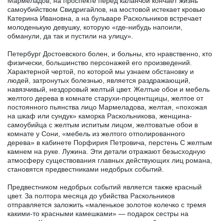
Мармеладов, на проспекте перед каланчой кончает жизнь
самоубийством Свидригайлов, на мостовой истекает кровью
Катерина Ивановна, а на бульваре Раскольников встречает
молоденькую девушку, которую «где-нибудь напоили,
обманули, да так и пустили на улицу».
Петербург Достоевского болен, и больны, кто нравственно, кто
физически, большинство персонажей его произведений.
Характерной чертой, по которой мы узнаем обстановку и
людей, затронутых болезнью, является раздражающий,
навязчивый, нездоровый желтый цвет. Желтые обои и мебель
желтого дерева в комнате старухи-процентщицы, желтое от
постоянного пьянства лицо Мармеладова, желтая, «похожая
на шкаф или сундук» каморка Раскольникова, женщина-
самоубийца с желтым испитым лицом, желтоватые обои в
комнате у Сони, «мебель из желтого отполированного
дерева» в кабинете Порфирия Петровича, перстень С желтым
камнем на руке. Лужина. Эти детали отражают безысходную
атмосферу существования главных действующих лиц романа,
становятся предвестниками недобрых событий.
Предвестником недобрых событий является также красный
цвет. За полтора месяца до убийства Раскольников
отправляется заложить «маленькое золотое колечко с тремя
какими-то красными камешками» — подарок сестры на