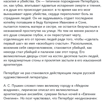
насилия и убийства. Он — типичное порождение Петербурга,
он, как губка, впитывает ядовитые испарения смерти и тления,
и в душе его происходит раскол: в то время как его мозг
вынашивает идею убийства, сердце переполняет боль за
страдания людей. Он не задумываясь отдает последнюю
копейку попавшим в беду Катерине Ивановне и Соне,
пытается помочь матери и сестре, не остается безучастным к
незнакомой проститутке на улице. Но тем не менее раскол в
его душе слишком глубок, и он переступает черту,
отделяющую его от прочих людей ради того, чтобы «сделать
первый шаг» во имя «всеобщего счастья». Раскольников,
возомнив себя сверхчеловеком, становится убийцей, как
некогда стал убийцей и палачом сам этот город. Его
великолепные дворцы стоят на костях десятков тысяч людей,
их предсмертные стоны и проклятия застыли в его изысканной
архитектуре.
Петербург не раз становился действующим лицом русской
художественной литературы.
А. С. Пушкин сложил гимн великому городу в «Медном
всаднике», лирически описал его великолепные
архитектурные ансамбли, сумраки белых ночей в «Евгении
Онегине». Но поэт чувствовал, что Петербург неоднозначен: