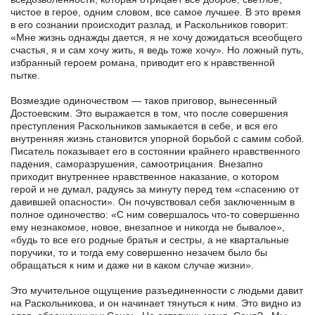
чистое в герое, одним словом, все самое лучшее. В это время
в его сознании происходит разлад, и Раскольников говорит:
«Мне жизнь однажды дается, я не хочу дожидаться всеобщего
счастья, я и сам хочу жить, я ведь тоже хочу». Но ложный путь,
избранный героем романа, приводит его к нравственной
пытке.
Возмездие одиночеством — таков приговор, вынесенный
Достоевским. Это выражается в том, что после совершения
преступления Раскольников замыкается в себе, и вся его
внутренняя жизнь становится упорной борьбой с самим собой.
Писатель показывает его в состоянии крайнего нравственного
падения, саморазрушения, самоотрицания. Внезапно
приходит внутреннее нравственное наказание, о котором
герой и не думал, радуясь за минуту перед тем «спасению от
давившей опасности». Он почувствовал себя заключенным в
полное одиночество: «С ним совершалось что-то совершенно
ему незнакомое, новое, внезапное и никогда не бывалое»,
«будь то все его родные братья и сестры, а не квартальные
поручики, то и тогда ему совершенно незачем было бы
обращаться к ним и даже ни в каком случае жизни».
Это мучительное ощущение разъединенности с людьми давит
на Раскольникова, и он начинает тянуться к ним. Это видно из