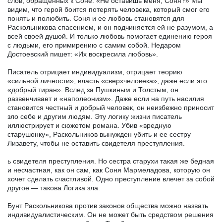
слов, обращенных к Соне: «Не оставишь меня, Соня?» Мы
видим, что герой боится потерять человека, который смог его
понять и полюбить. Соня и ее любовь становятся для
Раскольникова спасением, и он подчиняется ей не разумом, а
всей своей душой. И только любовь помогает единению героя
с людьми, его примирению с самим собой. Недаром
Достоевский пишет: «Их воскресила любовь».
Писатель отрицает индивидуализм, отрицает теорию
«сильной личности», власть «сверхчеловека», даже если это
«добрый тиран». Вслед за Пушкиным и Толстым, он
развенчивает и «наполеонизм». Даже если на путь насилия
становится честный и добрый человек, он неизбежно приносит
зло себе и другим людям. Эту логику жизни писатель
иллюстрирует и сюжетом романа. Убив «вредную
старушонку», Раскольников вынужден убить и ее сестру
Лизавету, чтобы не оставить свидетеля преступления.
ь свидетеля преступления. Но сестра старухи такая же бедная
и несчастная, как он сам, как Соня Мармеладова, которую он
хочет сделать счастливой. Одно преступление влечет за собой
другое — такова Логика зла.
Бунт Раскольникова против законов общества можно назвать
индивидуалистическим. Он не может быть средством решения