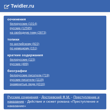
Twidler.ru
сочинения
белорусские (1014)
русские (12595)
на свободную тему (2873)
топики
по английскому (922)
по немецкому (151)
краткие содержания
белорусские (115)
русские (489)
биографии
белорусские писатели (719)
русские писатели (1119)
знаменитые люди (4316)
Русские сочинения
-
Достоевский Ф.М.
-
Преступление и
наказание
- Действие и сюжет романа «Преступление и
наказание»