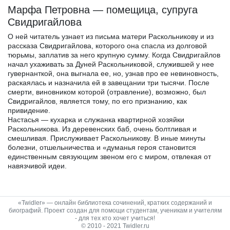
Марфа Петровна — помещица, супруга
Свидригайлова
О ней читатель узнает из письма матери Раскольникову и из
рассказа Свидригайлова, которого она спасла из долговой
тюрьмы, заплатив за него крупную сумму. Когда Свидригайлов
начал ухаживать за Дуней Раскольниковой, служившей у нее
гувернанткой, она выгнала ее, но, узнав про ее невиновность,
раскаялась и назначила ей в завещании три тысячи. После
смерти, виновником которой (отравление), возможно, был
Свидригайлов, является тому, по его признанию, как
привидение.
Настасья — кухарка и служанка квартирной хозяйки
Раскольникова. Из деревенских баб, очень болтливая и
смешливая. Прислуживает Раскольникову. В иные минуты
болезни, отшельничества и «думанья героя становится
единственным связующим звеном его с миром, отвлекая от
навязчивой идеи.
«Twidler» — онлайн библиотека сочинений, кратких содержаний и
биографий. Проект создан для помощи студентам, ученикам и учителям
- для тех кто хочет учиться!
© 2010 - 2021 Twidler.ru