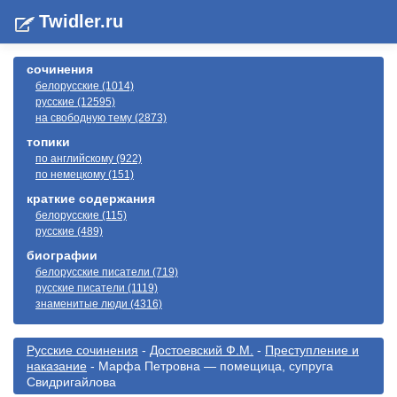
Twidler.ru
сочинения
белорусские (1014)
русские (12595)
на свободную тему (2873)
топики
по английскому (922)
по немецкому (151)
краткие содержания
белорусские (115)
русские (489)
биографии
белорусские писатели (719)
русские писатели (1119)
знаменитые люди (4316)
Русские сочинения
-
Достоевский Ф.М.
-
Преступление и
наказание
- Марфа Петровна — помещица, супруга
Свидригайлова