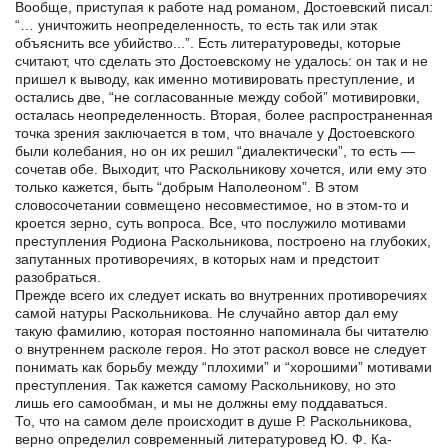
Вообще, приступая к работе над романом, Достоевский писал:
“… уничтожить неопределенность, то есть так или этак
объяснить все убийство...”. Есть литературоведы, которые
считают, что сделать это Достоевскому не удалось: он так и не
пришел к выводу, как именно мотивировать преступление, и
остались две, “не согласованные между собой” мотивировки,
осталась неопределенность. Вторая, более распространенная
точка зрения заключается в том, что вначале у Достоевского
были колебания, но он их решил “диалектически”, то есть —
сочетав обе. Выходит, что Раскольникову хочется, или ему это
только кажется, быть “добрым Наполеоном”. В этом
словосочетании совмещено несовместимое, но в этом-то и
кроется зерно, суть вопроса. Все, что послужило мотивами
преступления Родиона Раскольникова, построено на глубоких,
запутанных противоречиях, в которых нам и предстоит
разобраться.
Прежде всего их следует искать во внутренних противоречиях
самой натуры Раскольникова. Не случайно автор дал ему
такую фамилию, которая постоянно напоминала бы читателю
о внутреннем расколе героя. Но этот раскол вовсе не следует
понимать как борьбу между “плохими” и “хорошими” мотивами
преступления. Так кажется самому Раскольникову, но это
лишь его самообман, и мы не должны ему поддаваться.
То, что на самом деле происходит в душе Р. Раскольникова,
верно определил современный литературовед Ю. Ф. Ка-