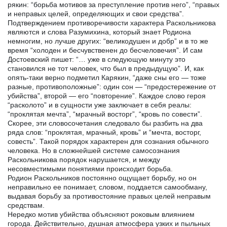
рякин: “борьба мотивов за преступление против него”, “правых
и неправых целей, определяющих и свои средства”.
Подтверждением противоречивости характера Раскольникова
являются и слова Разумихина, который знает Родиона
немногим, но лучше других: “великодушен и добр” и в то же
время “холоден и бесчувственен до бесчеловечия”. И сам
Достоевский пишет: “… уже в следующую минуту это
становился не тот человек, что был в предыдущую”. И, как
опять-таки верно подметил Карякин, “даже сны его — тоже
разные, противоположные”: один сон — “предостережение от
убийства”, второй — его “повторение”. Каждое слово героя
“расколото” и в сущности уже заключает в себя реалы:
“проклятая мечта”, “мрачный восторг”, “кровь по совести”.
Скорее, эти словосочетания следовало бы разбить на два
ряда слов: “проклятая, мрачный, кровь” и “мечта, восторг,
совесть”. Такой порядок характерен для сознания обычного
человека. Но в сложнейшей системе самосознания
Раскольникова порядок нарушается, и между
несовместимыми понятиями происходит борьба.
Родион Раскольников постоянно ощущает борьбу, но он
неправильно ее понимает, словом, поддается самообману,
выдавая борьбу за противостояние правых целей неправым
средствам.
Нередко мотив убийства объясняют роковым влиянием
города. Действительно, душная атмосфера узких и пыльных