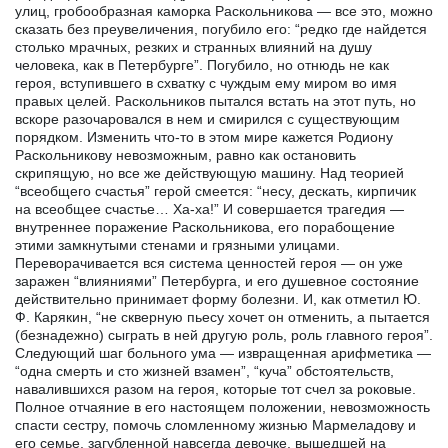
улиц, гробообразная каморка Раскольникова — все это, можно
сказать без преувеличения, погубило его: “редко где найдется
столько мрачных, резких и странных влияний на душу
человека, как в Петербурге”. Погубило, но отнюдь не как
героя, вступившего в схватку с чуждым ему миром во имя
правых целей. Раскольников пытался встать на этот путь, но
вскоре разочаровался в нем и смирился с существующим
порядком. Изменить что-то в этом мире кажется Родиону
Раскольникову невозможным, равно как остановить
скрипящую, но все же действующую машину. Над теорией
“всеобщего счастья” герой смеется: “несу, дескать, кирпичик
на всеобщее счастье… Ха-ха!” И совершается трагедия —
внутреннее поражение Раскольникова, его порабощение
этими замкнутыми стенами и грязными улицами.
Переворачивается вся система ценностей героя — он уже
заражен “влияниями” Петербурга, и его душевное состояние
действительно принимает форму болезни. И, как отметил Ю.
Ф. Карякин, “не скверную пьесу хочет он отменить, а пытается
(безнадежно) сыграть в ней другую роль, роль главного героя”.
Следующий шаг больного ума — извращенная арифметика —
“одна смерть и сто жизней взамен”, “куча” обстоятельств,
навалившихся разом на героя, которые тот счел за роковые.
Полное отчаяние в его настоящем положении, невозможность
спасти сестру, помочь сломленному жизнью Мармеладову и
его семье, загубленной навсегда девочке, вышедшей на