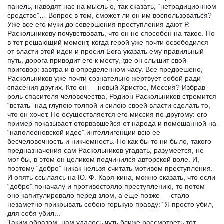
панель, наводят нас на мысль о, так сказать, “нетрадиционном
средстве”… Вопрос в том, сможет ли он им воспользоваться?
Уже все его муки до совершения преступления дают Р.
Раскольникову почувствовать, что он не способен на такое. Но
в тот решающий момент, когда герой уже почти освободился
от власти этой идеи и просил Бога указать ему правильный
путь, дорога приводит его к месту, где он слышит свой
приговор: завтра и в определенном часу. Все предрешено,
Раскольников уже почти сознательно жертвует собой ради
спасения других. Кто он — новый Христос, Мессия? Избрав
роль спасителя человечества, Родион Раскольников стремится
“встать” над глупою толпой и силою своей власти сделать то,
что он хочет. Но осуществляется его миссия по-другому: его
пример показывает оторвавшейся от народа и помешанной на
“наполеоновской идее” интеллигенции всю ее
бесчеловечность и никчемность. Но как бы то ни было, такого
предназначения сам Раскольников угадать, разумеется, не
мог бы, в этом он целиком подчинился авторской воле. И,
поэтому “добро” никак нельзя считать мотивом преступления.
И опять ссылаясь на Ю. Ф. Каря-кина, можно сказать, что если
“добро” поначалу и противостояло преступлению, то потом
оно капитулировало перед злом, а еще позже — стало
незаметно прикрывать собою горькую правду: “Я просто убил,
для себя убил...”
Таким образом, нам удалось чуть ближе рассмотреть тот