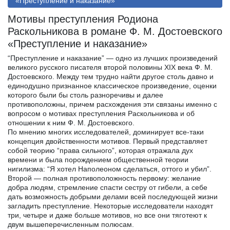
«Преступление и наказание»
Мотивы преступления Родиона
Раскольникова в романе Ф. М. Достоевского
«Преступление и наказание»
“Преступление и наказание” — одно из лучших произведений
великого русского писателя второй половины XIX века Ф. М.
Достоевского. Между тем трудно найти другое столь давно и
единодушно признанное классическое произведение, оценки
которого были бы столь разноречивы и далее
противоположны, причем расхождения эти связаны именно с
вопросом о мотивах преступления Раскольникова и об
отношении к ним Ф. М. Достоевского.
По мнению многих исследователей, доминирует все-таки
концепция двойственности мотивов. Первый представляет
собой теорию “права сильного”, которая отражала дух
времени и была порождением общественной теории
нигилизма: “Я хотел Наполеоном сделаться, оттого и убил”.
Второй — полная противоположность первому: желание
добра людям, стремление спасти сестру от гибели, а себе
дать возможность добрыми делами всей последующей жизни
загладить преступление. Некоторые исследователи находят
три, четыре и даже больше мотивов, но все они тяготеют к
двум вышеперечисленным полюсам.