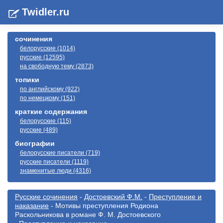
Twidler.ru
сочинения
белорусские (1014)
русские (12595)
на свободную тему (2873)
топики
по английскому (922)
по немецкому (151)
краткие содержания
белорусские (115)
русские (489)
биографии
белорусские писатели (719)
русские писатели (1119)
знаменитые люди (4316)
Русские сочинения
-
Достоевский Ф.М.
-
Преступление и
наказание
- Мотивы преступления Родиона
Раскольникова в романе Ф. М. Достоевского