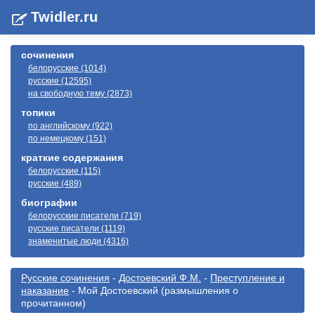
Twidler.ru
сочинения
белорусские (1014)
русские (12595)
на свободную тему (2873)
топики
по английскому (922)
по немецкому (151)
краткие содержания
белорусские (115)
русские (489)
биографии
белорусские писатели (719)
русские писатели (1119)
знаменитые люди (4316)
Русские сочинения
-
Достоевский Ф.М.
-
Преступление и
наказание
- Мой Достоевский (размышления о
прочитанном)