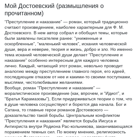
Мой Достоевский (размышления о
прочитанном)
“Преступление и наказание” — роман, который традиционно
считают произведением, наиболее характерным для Ф. М.
Достоевского. В нем автор собрал и обобщил темы, которые
были заявлены писателем ранее: “униженные и
оскорбленные”, “маленький человек”, искания человеческой
души, вера и неверие, теория и жизнь, добро и зло. Но именно
тема исканий человеческой души делает “Преступление и
наказание” особенно интересным для каждого человека
лично. Каждый, читающий этот роман, невольно проводит
аналогию между преступлением главного героя, его идеей,
последующим отказом от нее и какими-то своими поступками,
мыслями, честолюбивыми желаниями.
Вообще, роман “Преступление и наказание” —
моралистическое произведение (как, впрочем, и “Идиот”, и
“Братья Карамазовы”), Если придерживаться теории о том, что
в душе человека сосуществуют и борются два начала. Бог и
Сатана, то главные герои романов Достоевского —
доказательство такой борьбы. Центральным конфликтом
“Преступления и наказания” является борьба Иисуса и
Антихриста внутри Родиона Рас-кольникова, заканчивающаяся
поражением темных сил. По моему мнению, религиозность