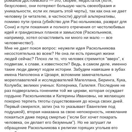
романов Достоевского — это, скорее, недостаток (хотя,
безусловно, они потеряют большую часть своеобразия и
уникальности, если их лишить этой черты), так как она не дает
человеку (и читателю, в частности) другой альтернативы,
помимо пути греха (убийство для Рас-кольникова, разврат для
Сони) и пути покаяния и полного отречения от честолюбивых
идей и грандиозных планов и замыслов (Раскольников,
например, хотел осчастливить ни много ни мало — все
человечество!).
Мне не дает покоя вопрос: неужели идея Раскольникова
несостоятельна во всем? Не она ли есть принцип жизни
людей сейчас? Плохо ли то, что человек стремится “вверх”, к
подвигам, к славе, к известности? Ведь, в самом деле, именно
такие люди движут ходом истории. Забудем навязшие в зубах
имена Наполеона и Цезаря, вспомним замечательных
мореплавателей и исследователей Магеллана, Беринга, Кука,
Колумба; великих ученых: Коперника, Галилея. Последние не
раз подвергались гонениям той же церкви, которая осуждает
гордыню Раскольникова и Катерины Ивановны, не желающих
покорно терпеть тяготы существования до конца своих дней.
Первый смирился, затих (на то указывает Евангелие под
подушкой), вторая наказана за свою непокорность, нежелание
покаяться даже перед смертью (“если Бог хочет покарать
человека, он делает его безумным”). Но не затушит ли
обращение Раскольникова к религии горящих угольев его