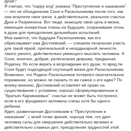
души?
Я считаю, что “парру епд” романа “Преступление и наказание”
— это не объединение Сони и Раскольникова после того, как
они искупили свои грехи, а действительное, реальное счастье
Дуни и Разумихина. Вот люди, знающие свою цель в жизни,
имеющие конкретные планы на будущее, сохранившие огонь
в душе для преодоления дальнейших испытаний.
Мне кажется, что будущее Раскольникова, как его
обрисовывает нам Достоевский, — слишком печальная участь
для такой яркой, оригинальной и неординарной личности,
такого умного, действительно умеющего мыслить человека. А
Соня, конечно, добрая, религиозная девушка, преданная
Родиону. Но если верить в возрождение его души, то вряд ли
Соня будет подходящей спутницей жизни для Раскольникова.
Возможно, что Родион Раскольников потерпел окончательное
поражение, но можно ли сказать то же самое о его идее? По
моему мнению, Достоевский оставляет ей право на
существование с условием, хорошо сформулированным в
“Братьях Карамазовых”: счастье не может быть построено,
если в его фундамент заложены слезы хотя бы одного
ребенка.
Идея, развенчанная Достоевским в “Преступлении и
наказании”, с моей точки зрения, хороша тем, что дает
человеку силы для свершения действительно великих и
действительно славных дел, преодоления трудностей этой