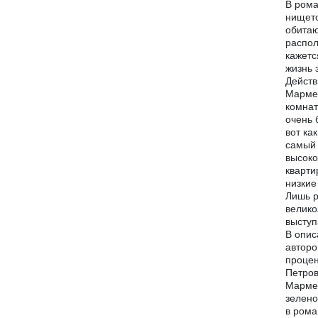
В рома
нището
обитаю
распол
кажетс
жизнь 
Действ
Мармел
комнат
очень 
вот ка
самый 
высоко
кварти
низкие
Лишь р
велико
выступ
В опис
авторо
процен
Петров
Мармел
зелено
в рома