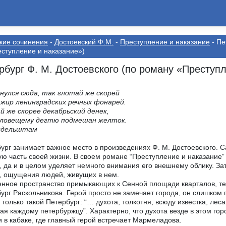
кие сочинения
-
Достоевский Ф.М.
-
Преступление и наказание
- Пе
ступление и наказание»)
рбург Ф. М. Достоевского (по роману «Преступл
нулся сюда, так глотай же скорей
жир ленинградских речных фонарей.
й же скорее декабрьский денек,
 зловещему дегтю подмешан желток.
ндельштам
ург занимает важное место в произведениях Ф. М. Достоевского. С
ю часть своей жизни. В своем романе “Преступление и наказание”
, да и в целом уделяет немного внимания его внешнему облику. З
, ощущения людей, живущих в нем.
нное пространство примыкающих к Сенной площади кварталов, т
ург Раскольникова. Герой просто не замечает города, он слишко
 только такой Петербург: “… духота, толкотня, всюду известка, леса
ая каждому петербуржцу”. Характерно, что духота везде в этом гор
и в кабаке, где главный герой встречает Мармеладова.