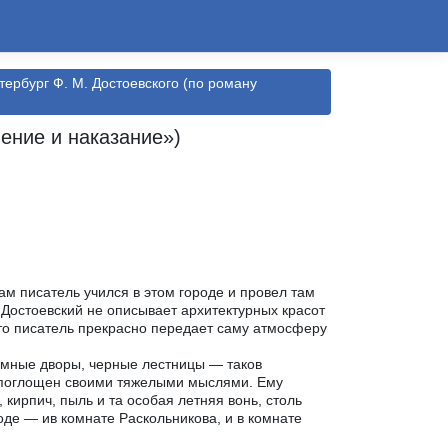
тербург Ф. М. Достоевского (по роману
ение и наказание»)
ам писатель учился в этом городе и провел там
 Достоевский не описывает архитектурных красот
ато писатель прекрасно передает саму атмосферу
емные дворы, черные лестницы — таков
м поглощен своими тяжелыми мыслями. Ему
, кирпич, пыль и та особая летняя вонь, столь
оде — ив комнате Раскольникова, и в комнате