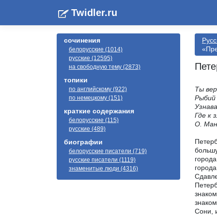
Twidler.ru
сочинения
Русс
«Пре
белорусские (1014)
русские (12595)
Пете
на свободную тему (2873)
топики
Ты вер
по английскому (922)
Рыбий 
по немецкому (151)
Узнава
краткие содержания
Где к
белорусские (115)
О. Ма
русские (489)
Петерб
биографии
большу
белорусские писатели (719)
города
русские писатели (1119)
города
знаменитые люди (4316)
Сдавле
Петерб
знаком
знаком
Сони, 