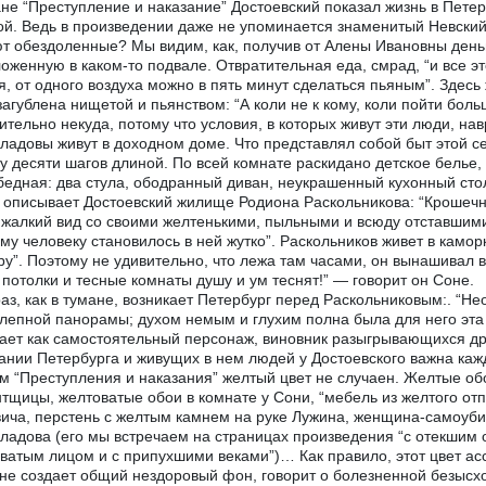
не “Преступление и наказание” Достоевский показал жизнь в Петер
й. Ведь в произведении даже не упоминается знаменитый Невский 
т обездоленные? Мы видим, как, получив от Алены Ивановны деньг
оженную в каком-то подвале. Отвратительная еда, смрад, “и все эт
я, от одного воздуха можно в пять минут сделаться пьяным”. Здес
загублена нищетой и пьянством: “А коли не к кому, коли пойти боль
ительно некуда, потому что условия, в которых живут эти люди, н
адовы живут в доходном доме. Что представлял собой быт этой с
у десяти шагов длиной. По всей комнате раскидано детское белье,
бедная: два стула, ободранный диван, неукрашенный кухонный стол
к описывает Достоевский жилище Родиона Раскольникова: “Крошеч
жалкий вид со своими желтенькими, пыльными и всюду отставшими о
му человеку становилось в ней жутко”. Раскольников живет в камор
ру”. Поэтому не удивительно, что лежа там часами, он вынашивал в
 потолки и тесные комнаты душу и ум теснят!” — говорит он Соне.
аз, как в тумане, возникает Петербург перед Раскольниковым:. “Н
лепной панорамы; духом немым и глухим полна была для него эта 
ает как самостоятельный персонаж, виновник разыгрывающихся д
ании Петербурга и живущих в нем людей у Достоевского важна каж
м “Преступления и наказания” желтый цвет не случаен. Желтые обо
тщицы, желтоватые обои в комнате у Сони, “мебель из желтого от
ича, перстень с желтым камнем на руке Лужина, женщина-самоуб
адова (его мы встречаем на страницах произведения “с отекшим 
ватым лицом и с припухшими веками”)… Как правило, этот цвет ас
не создает общий нездоровый фон, говорит о болезненной безысх