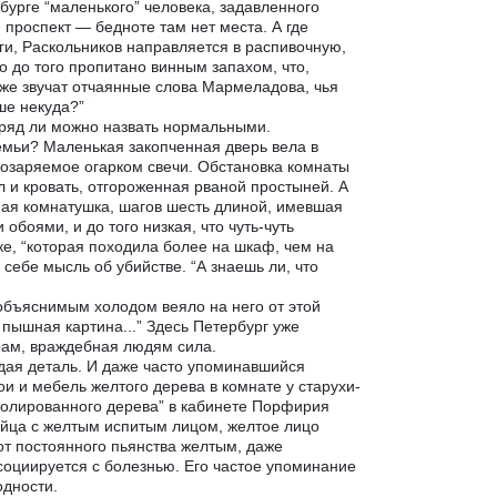
бурге “маленького” человека, задавленного
проспект — бедноте там нет места. А где
и, Раскольников направляется в распивочную,
о до того пропитано винным запахом, что,
ь же звучат отчаянные слова Мармеладова, чья
ше некуда?”
авряд ли можно назвать нормальными.
емьи? Маленькая закопченная дверь вела в
 озаряемое огарком свечи. Обстановка комнаты
 и кровать, отгороженная рваной простыней. А
ная комнатушка, шагов шесть длиной, имевшая
боями, и до того низкая, что чуть-чуть
ке, “которая походила более на шкаф, чем на
 себе мысль об убийстве. “А знаешь ли, что
еобъяснимым холодом веяло на него от этой
пышная картина...” Здесь Петербург уже
рам, враждебная людям сила.
дая деталь. И даже часто упоминавшийся
и и мебель желтого дерева в комнате у старухи-
полированного дерева” в кабинете Порфирия
ийца с желтым испитым лицом, желтое лицо
от постоянного пьянства желтым, даже
социируется с болезнью. Его частое упоминание
одности.