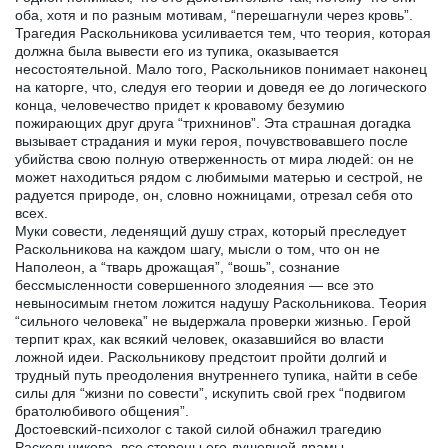
оба, хотя и по разным мотивам, “перешагнули через кровь”.
Трагедия Раскольникова усиливается тем, что теория, которая
должна была вывести его из тупика, оказывается
несостоятельной. Мало того, Раскольников понимает наконец
на каторге, что, следуя его теории и доведя ее до логического
конца, человечество придет к кровавому безумию
пожирающих друг друга “трихнинов”. Эта страшная догадка
вызывает страдания и муки героя, почувствовавшего после
убийства свою полную отверженность от мира людей: он не
может находиться рядом с любимыми матерью и сестрой, не
радуется природе, он, словно ножницами, отрезал себя ото
всех.
Муки совести, леденящий душу страх, который преследует
Раскольникова на каждом шагу, мысли о том, что он не
Наполеон, а “тварь дрожащая”, “вошь”, сознание
бессмысленности совершенного злодеяния — все это
невыносимым гнетом ложится надушу Раскольникова. Теория
“сильного человека” не выдержала проверки жизнью. Герой
терпит крах, как всякий человек, оказавшийся во власти
ложной идеи. Раскольникову предстоит пройти долгий и
трудный путь преодоления внутреннего тупика, найти в себе
силы для “жизни по совести”, искупить свой грех “подвигом
братолюбивого общения”.
Достоевский-психолог с такой силой обнажил трагедию
Раскольникова, все стороны его душевной драмы,