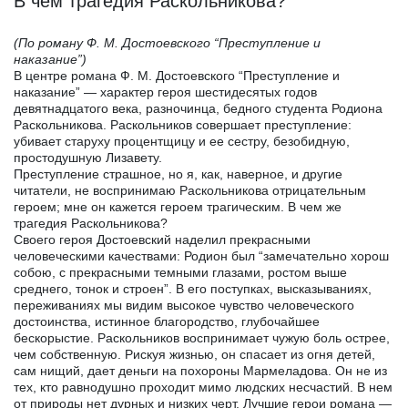
В чем трагедия Раскольникова?
(По роману Ф. М. Достоевского “Преступление и
наказание”)
В центре романа Ф. М. Достоевского “Преступление и
наказание” — характер героя шестидесятых годов
девятнадцатого века, разночинца, бедного студента Родиона
Раскольникова. Раскольников совершает преступление:
убивает старуху процентщицу и ее сестру, безобидную,
простодушную Лизавету.
Преступление страшное, но я, как, наверное, и другие
читатели, не воспринимаю Раскольникова отрицательным
героем; мне он кажется героем трагическим. В чем же
трагедия Раскольникова?
Своего героя Достоевский наделил прекрасными
человеческими качествами: Родион был “замечательно хорош
собою, с прекрасными темными глазами, ростом выше
среднего, тонок и строен”. В его поступках, высказываниях,
переживаниях мы видим высокое чувство человеческого
достоинства, истинное благородство, глубочайшее
бескорыстие. Раскольников воспринимает чужую боль острее,
чем собственную. Рискуя жизнью, он спасает из огня детей,
сам нищий, дает деньги на похороны Мармеладова. Он не из
тех, кто равнодушно проходит мимо людских несчастий. В нем
от природы нет дурных и низких черт. Лучшие герои романа —