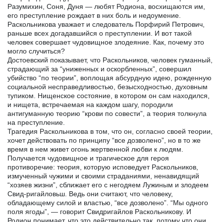
Разумихин, Соня, Дуня — любят Родиона, восхищаются им,
его преступление рождает в них боль и недоумение.
Раскольникова уважает и следователь Порфирий Петрович,
раньше всех догадавшийся о преступлении. И вот такой
человек совершает чудовищное злодеяние. Как, почему это
могло случиться?
Достоевский показывает, что Раскольников, человек гуманный,
страдающий за “униженных и оскорбленных”, совершил
убийство “по теории”, воплощая абсурдную идею, рожденную
социальной несправедливостью, безысходностью, духовным
тупиком. Нищенское состояние, в котором он сам находился,
и нищета, встречаемая на каждом шагу, породили
антигуманную теорию “крови по совести”, а теория толкнула
на преступление.
Трагедия Раскольникова в том, что он, согласно своей теории,
хочет действовать по принципу “все дозволено”, но в то же
время в нем живет огонь жертвенной любви к людям.
Получается чудовищное и трагическое для героя
противоречие: теория, которую исповедует Раскольников,
измученный чужими и своими страданиями, ненавидящий
“хозяев жизни”, сближает его с негодяем Лужиным и злодеем
Свид-ригайловьш. Ведь они считают, что человеку,
обладающему силой и властью, “все дозволено”. “Мы одного
поля ягоды”, — говорит Свидригайлов Раскольникову. И
Родион понимает, что это действительно так, потому что они