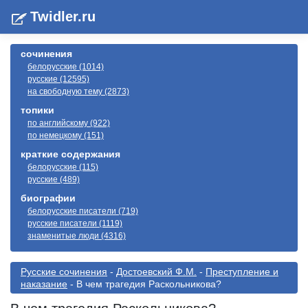
Twidler.ru
сочинения
белорусские (1014)
русские (12595)
на свободную тему (2873)
топики
по английскому (922)
по немецкому (151)
краткие содержания
белорусские (115)
русские (489)
биографии
белорусские писатели (719)
русские писатели (1119)
знаменитые люди (4316)
Русские сочинения
-
Достоевский Ф.М.
-
Преступление и
наказание
- В чем трагедия Раскольникова?